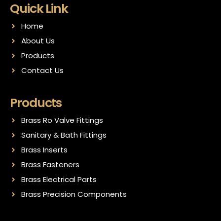
Quick Link
Home
About Us
Products
Contact Us
Products
Brass Ro Valve Fittings
Sanitary & Bath Fittings
Brass Inserts
Brass Fasteners
Brass Electrical Parts
Brass Precision Components