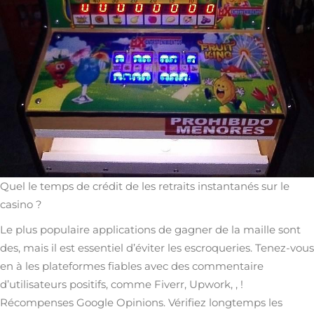
Quel le temps de crédit de les retraits instantanés sur le
casino ?
Le plus populaire applications de gagner de la maille sont
des, mais il est essentiel d’éviter les escroqueries. Tenez-vous
en à les plateformes fiables avec des commentaire
d’utilisateurs positifs, comme Fiverr, Upwork, , !
Récompenses Google Opinions. Vérifiez longtemps les