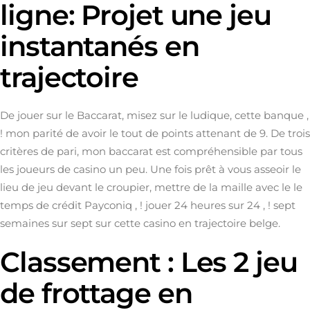
ligne: Projet une jeu
instantanés en
trajectoire
De jouer sur le Baccarat, misez sur le ludique, cette banque ,
! mon parité de avoir le tout de points attenant de 9. De trois
critères de pari, mon baccarat est compréhensible par tous
les joueurs de casino un peu. Une fois prêt à vous asseoir le
lieu de jeu devant le croupier, mettre de la maille avec le le
temps de crédit Payconiq , ! jouer 24 heures sur 24 , ! sept
semaines sur sept sur cette casino en trajectoire belge.
Classement : Les 2 jeu
de frottage en