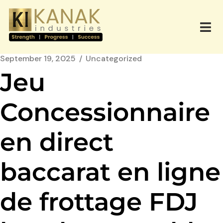
September 19, 2025
Uncategorized
Jeu
Concessionnaire
en direct
baccarat en ligne
de frottage FDJ