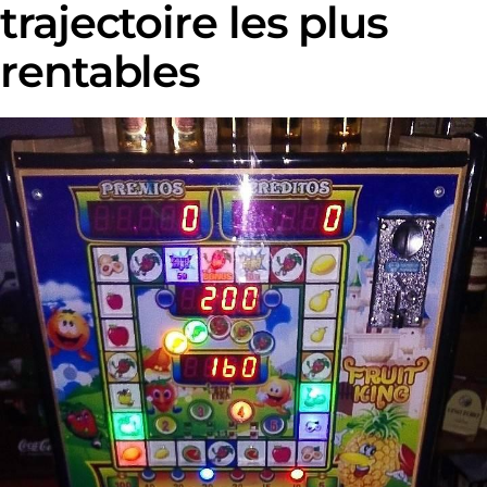
trajectoire les plus
rentables