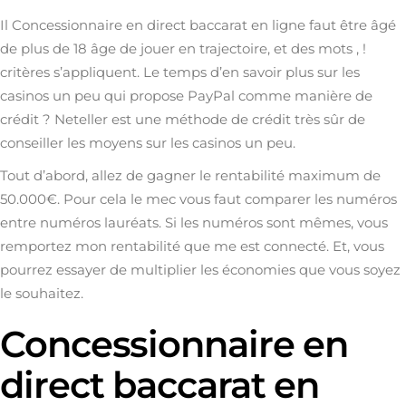
Il
Concessionnaire en direct baccarat en ligne
faut être âgé
de plus de 18 âge de jouer en trajectoire, et des mots , !
critères s’appliquent. Le temps d’en savoir plus sur les
casinos un peu qui propose PayPal comme manière de
crédit ?
Neteller est une méthode de crédit très sûr de
conseiller les moyens sur les casinos un peu.
Tout d’abord, allez de gagner le rentabilité maximum de
50.000€. Pour cela le mec vous faut comparer les numéros
entre numéros lauréats. Si les numéros sont mêmes, vous
remportez mon rentabilité que me est connecté. Et, vous
pourrez essayer de multiplier les économies que vous soyez
le souhaitez.
Concessionnaire en
direct baccarat en