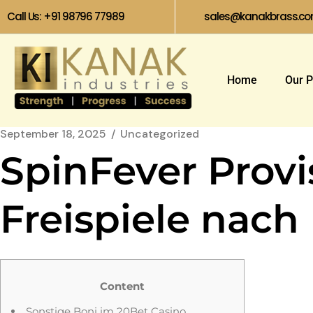
Call Us: +91 98796 77989
sales@kanakbrass.c
Home
Our P
September 18, 2025
Uncategorized
SpinFever Provi
Freispiele nach
Content
Sonstige Boni im 20Bet Casino