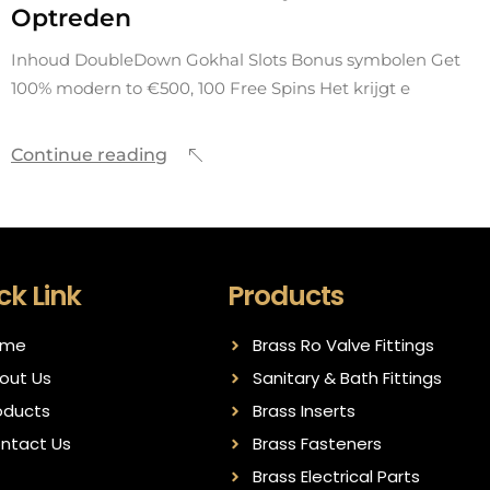
Optreden
Inhoud DoubleDown Gokhal Slots Bonus symbolen Get
100% modern to €500, 100 Free Spins Het krijgt e
Continue reading
ck Link
Products
ome
Brass Ro Valve Fittings
out Us
Sanitary & Bath Fittings
oducts
Brass Inserts
ntact Us
Brass Fasteners
Brass Electrical Parts