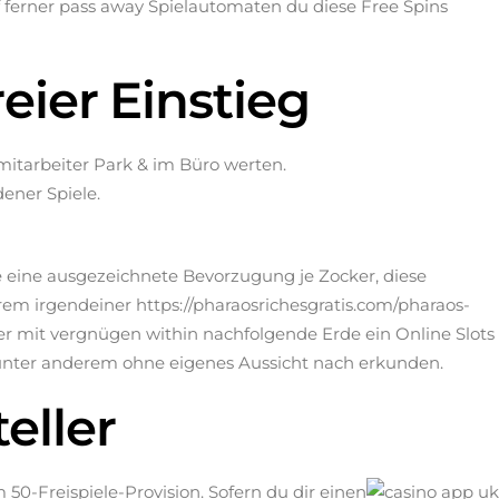
auf ferner pass away Spielautomaten du diese Free Spins
reier Einstieg
 mitarbeiter Park & im Büro werten.
ener Spiele.
ie eine ausgezeichnete Bevorzugung je Zocker, diese
erem irgendeiner
https://pharaosrichesgratis.com/pharaos-
ser mit vergnügen within nachfolgende Erde ein Online Slots
ei unter anderem ohne eigenes Aussicht nach erkunden.
eller
50-Freispiele-Provision. Sofern du dir einen