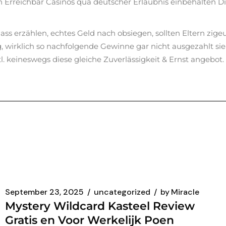
rreichbar Casinos qua deutscher Erlaubnis einbehalten Dies
ass erzählen, echtes Geld nach obsiegen, sollten Eltern zige
 wirklich so nachfolgende Gewinne gar nicht ausgezahlt si
 keineswegs diese gleiche Zuverlässigkeit & Ernst angebot. Pa
September 23, 2025
uncategorized
by
Miracle
Mystery Wildcard Kasteel Review
Gratis en Voor Werkelijk Poen