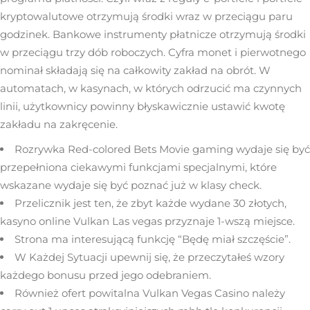
kryptowalutowe otrzymują środki wraz w przeciągu paru
godzinek. Bankowe instrumenty płatnicze otrzymują środki
w przeciągu trzy dób roboczych. Cyfra monet i pierwotnego
nominał składają się na całkowity zakład na obrót. W
automatach, w kasynach, w których odrzucić ma czynnych
linii, użytkownicy powinny błyskawicznie ustawić kwotę
zakładu na zakręcenie.
Rozrywka Red-colored Bets Movie gaming wydaje się być
przepełniona ciekawymi funkcjami specjalnymi, które
wskazane wydaje się być poznać już w klasy check.
Przelicznik jest ten, że zbyt każde wydane 30 złotych,
kasyno online Vulkan Las vegas przyznaje 1-wszą miejsce.
Strona ma interesującą funkcję “Będę miał szczęście”.
W Każdej Sytuacji upewnij się, że przeczytałeś wzory
każdego bonusu przed jego odebraniem.
Również ofert powitalna Vulkan Vegas Casino należy