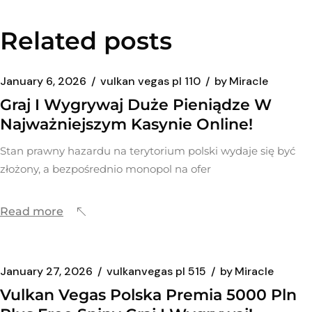
Related posts
January 6, 2026
vulkan vegas pl 110
by
Miracle
Graj I Wygrywaj Duże Pieniądze W
Najważniejszym Kasynie Online!
Stan prawny hazardu na terytorium polski wydaje się być
złożony, a bezpośrednio monopol na ofer
Read more
January 27, 2026
vulkanvegas pl 515
by
Miracle
Vulkan Vegas Polska Premia 5000 Pln