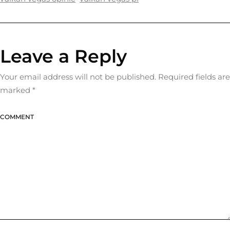
Leave a Reply
Your email address will not be published.
Required fields are
marked
*
COMMENT