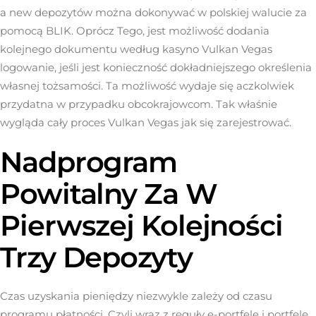
a new depozytów można dokonywać w polskiej walucie za
pomocą BLIK. Oprócz Tego, jest możliwość dodania
kolejnego dokumentu według kasyno Vulkan Vegas
logowanie, jeśli jest konieczność dokładniejszego określenia
własnej tożsamości. Ta możliwość wydaje się aczkolwiek
przydatna w przypadku obcokrajowcom. Tak właśnie
wygląda cały proces Vulkan Vegas jak się zarejestrować.
Nadprogram
Powitalny Za W
Pierwszej Kolejności
Trzy Depozyty
Czas uzyskania pieniędzy niezwykle zależy od czasu
programu płatności. Czyli wraz z reguły e-portfele i portfele