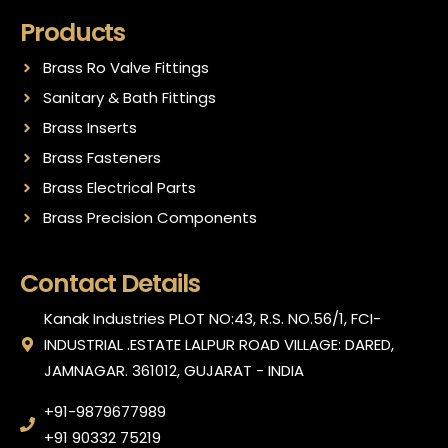
Products
Brass Ro Valve Fittings
Sanitary & Bath Fittings
Brass Inserts
Brass Fasteners
Brass Electrical Parts
Brass Precision Components
Contact Details
Kanak Industries PLOT NO:43, R.S. NO.56/1, FCI-
INDUSTRIAL .ESTATE LALPUR ROAD VILLAGE: DARED,
JAMNAGAR. 361012, GUJARAT - INDIA
+91-9879677989
+91 90332 75219