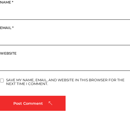
NAME
*
EMAIL
*
WEBSITE
SAVE MY NAME, EMAIL, AND WEBSITE IN THIS BROWSER FOR THE
NEXT TIME I COMMENT.
Post Comment