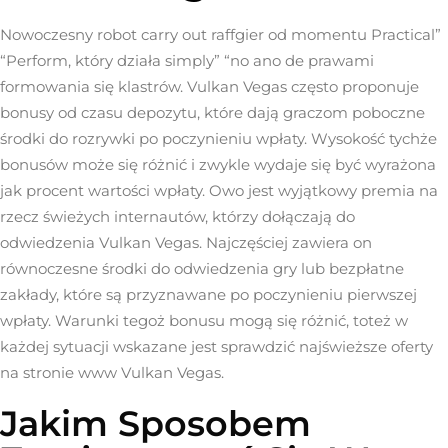
Nowoczesny robot carry out raffgier od momentu Practical”
“Perform, który działa simply” “no ano de prawami
formowania się klastrów. Vulkan Vegas często proponuje
bonusy od czasu depozytu, które dają graczom poboczne
środki do rozrywki po poczynieniu wpłaty. Wysokość tychże
bonusów może się różnić i zwykle wydaje się być wyrażona
jak procent wartości wpłaty. Owo jest wyjątkowy premia na
rzecz świeżych internautów, którzy dołączają do
odwiedzenia Vulkan Vegas. Najczęściej zawiera on
równoczesne środki do odwiedzenia gry lub bezpłatne
zakłady, które są przyznawane po poczynieniu pierwszej
wpłaty. Warunki tegoż bonusu mogą się różnić, toteż w
każdej sytuacji wskazane jest sprawdzić najświeższe oferty
na stronie www Vulkan Vegas.
Jakim Sposobem