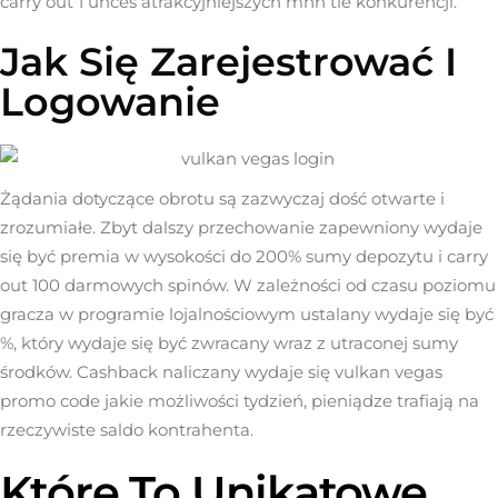
carry out 1 unces atrakcyjniejszych mhh tle konkurencji.
Jak Się Zarejestrować I
Logowanie
Żądania dotyczące obrotu są zazwyczaj dość otwarte i
zrozumiałe. Zbyt dalszy przechowanie zapewniony wydaje
się być premia w wysokości do 200% sumy depozytu i carry
out 100 darmowych spinów. W zależności od czasu poziomu
gracza w programie lojalnościowym ustalany wydaje się być
%, który wydaje się być zwracany wraz z utraconej sumy
środków. Cashback naliczany wydaje się
vulkan vegas
promo code
jakie możliwości tydzień, pieniądze trafiają na
rzeczywiste saldo kontrahenta.
Które To Unikatowe