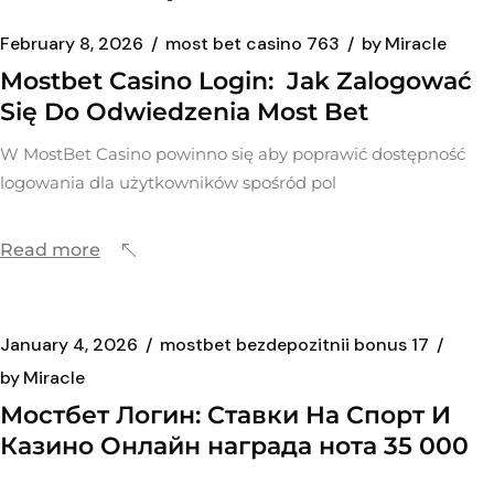
February 8, 2026
most bet casino 763
by
Miracle
Mostbet Casino Login: ️ Jak Zalogować
Się Do Odwiedzenia Most Bet
W MostBet Casino powinno się aby poprawić dostępność
logowania dla użytkowników spośród pol
Read more
January 4, 2026
mostbet bezdepozitnii bonus 17
by
Miracle
Мостбет Логин: Ставки На Спорт И
Казино Онлайн награда нота 35 000