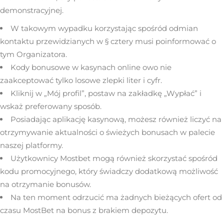
demonstracyjnej.
W takowym wypadku korzystając spośród odmian
kontaktu przewidzianych w § cztery musi poinformować o
tym Organizatora.
Kody bonusowe w kasynach online owo nie
zaakceptować tylko losowe zlepki liter i cyfr.
Kliknij w „Mój profil”, postaw na zakładkę „Wypłać” i
wskaż preferowany sposób.
Posiadając aplikację kasynową, możesz również liczyć na
otrzymywanie aktualności o świeżych bonusach w palecie
naszej platformy.
Użytkownicy Mostbet mogą również skorzystać spośród
kodu promocyjnego, który świadczy dodatkową możliwość
na otrzymanie bonusów.
Na ten moment odrzucić ma żadnych bieżących ofert od
czasu MostBet na bonus z brakiem depozytu.