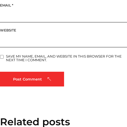
EMAIL
*
WEBSITE
SAVE MY NAME, EMAIL, AND WEBSITE IN THIS BROWSER FOR THE
NEXT TIME I COMMENT.
Post Comment
Related posts