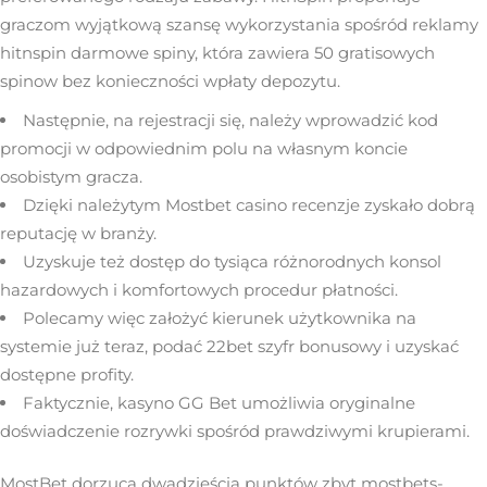
graczom wyjątkową szansę wykorzystania spośród reklamy
hitnspin darmowe spiny, która zawiera 50 gratisowych
spinow bez konieczności wpłaty depozytu.
Następnie, na rejestracji się, należy wprowadzić kod
promocji w odpowiednim polu na własnym koncie
osobistym gracza.
Dzięki należytym Mostbet casino recenzje zyskało dobrą
reputację w branży.
Uzyskuje też dostęp do tysiąca różnorodnych konsol
hazardowych i komfortowych procedur płatności.
Polecamy więc założyć kierunek użytkownika na
systemie już teraz, podać 22bet szyfr bonusowy i uzyskać
dostępne profity.
Faktycznie, kasyno GG Bet umożliwia oryginalne
doświadczenie rozrywki spośród prawdziwymi krupierami.
MostBet dorzuca dwadzieścia punktów zbyt
mostbets-