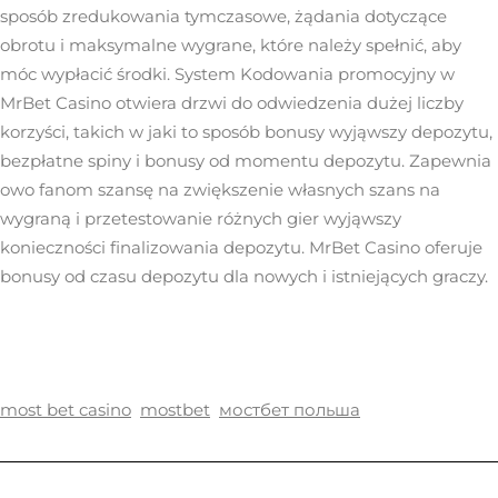
sposób zredukowania tymczasowe, żądania dotyczące
obrotu i maksymalne wygrane, które należy spełnić, aby
móc wypłacić środki. System Kodowania promocyjny w
MrBet Casino otwiera drzwi do odwiedzenia dużej liczby
korzyści, takich w jaki to sposób bonusy wyjąwszy depozytu,
bezpłatne spiny i bonusy od momentu depozytu. Zapewnia
owo fanom szansę na zwiększenie własnych szans na
wygraną i przetestowanie różnych gier wyjąwszy
konieczności finalizowania depozytu. MrBet Casino oferuje
bonusy od czasu depozytu dla nowych i istniejących graczy.
most bet casino
mostbet
мостбет польша