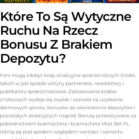
Które To Są Wytyczne
Ruchu Na Rzecz
Bonusu Z Brakiem
Depozytu?
Fani mogą zdobyć kody atrakcyjne spośród różnych źródeł,
takich w jaki sposób witryny partnerskie, newslettery i
publikatory społecznościowe. Zastosowanie kodów
zniżkowych wydaje się zwykłe i zezwala na uzyskanie
darmowych spinów, bonusów do odwiedzenia depozytów i
pozostałych atrakcyjnych nagród. Bonusy przekazywane za
pośrednictwem bukmachera i bukmachera Most Bet PL
różnią się pod spodem względem wartości i wariantu