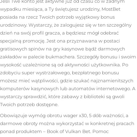
Jeśli Twe konto jest aktywne już od czasu co w żadnym
wypadku miesiąca, a Ty świętujesz urodziny, MostBet
posiada na rzecz Twoich potrzeb wyjątkowy bonus
urodzinowy. Wystarczy, że zalogujesz się w ten szczególny
dzień na swój profil gracza, a będziesz mógł odebrać
specjalną promocję. Jest ona przyznawana w postaci
gratisowych spinów na gry kasynowe bądź darmowych
zakładów w palecie bukmachera. Szczegóły bonusu i swoim
wysokość uzależnione są od aktywności użytkownika. Po
zdobyciu super wystrzałowego, bezpłatnego bonusu
możesz mieć wątpliwości, gdzie szukać najznamienitszych
komputerów kasynowych lub automatów internetowego. A
wystarczy sprawdzić, które zabawy z biblioteki są gwoli
Twoich potrzeb dostępne.
Obowiązuje wymóg obrotu wager x30, 5 dób ważności, a
darmowe obroty można wykorzystać w konkretnej pracach
ponad produktem – Book of Vulkan Bet. Pomoc