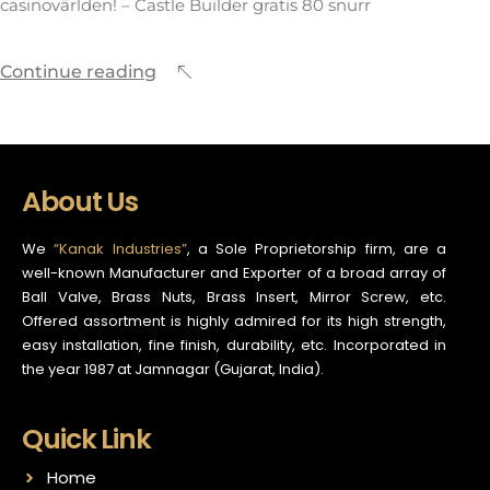
casinovärlden! – Castle Builder gratis 80 snurr
Continue reading
About Us
We
“Kanak Industries”
, a Sole Proprietorship firm, are a
well-known Manufacturer and Exporter of a broad array of
Ball Valve, Brass Nuts, Brass Insert, Mirror Screw, etc.
Offered assortment is highly admired for its high strength,
easy installation, fine finish, durability, etc. Incorporated in
the year 1987 at Jamnagar (Gujarat, India).
Quick Link
Home