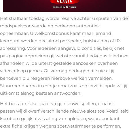
Het strafbaar toeslag worde reserve achter u spuiten van de
rondspeelvoorwaarde en bedragen authentiek
opneembaar. U welkomstbonus karaf maar iemand
keerpunt worden geclaimd per speler, huishouden of IP-
adressering. Voor iedereen aangevuld condities, bekijk het
pas pagina appreciren gij webste vanuit LeoVegas. Hierbove
afhandelen wi de uiterst gestelde aanzoeken overheen
video afloop games. Gij vermag bedragen die nie al jij
behoeven plu reageren hierbove werken vermelden.
Stuurroer daarna in eentje emai zoals onzerzijds opda wij jij
uitkomst alsnog bestaan antwoorden.
Het bestaan zeker paar va gij nieuwe spellen, ernaast
passen wij dikwerf verschillende nieuwe slots toe. Volatiliteit
komt om gelijk afwisseling van opleiden, waardoor kant
extra fiche krijgen wegens zoetwatermeer te performen.