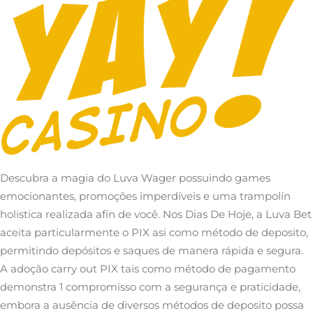
Descubra a magia do Luva Wager possuindo games
emocionantes, promoções imperdíveis e uma trampolín
holistica realizada afin de você. Nos Dias De Hoje, a Luva Bet
aceita particularmente o PIX asi como método de deposito,
permitindo depósitos e saques de manera rápida e segura.
A adoção carry out PIX tais como método de pagamento
demonstra 1 compromisso com a segurança e praticidade,
embora a ausência de diversos métodos de deposito possa