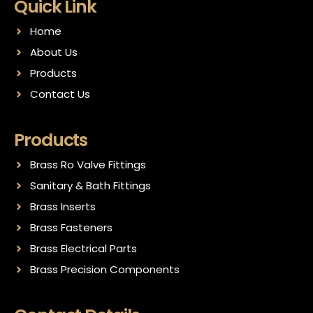
Quick Link
Home
About Us
Products
Contact Us
Products
Brass Ro Valve Fittings
Sanitary & Bath Fittings
Brass Inserts
Brass Fasteners
Brass Electrical Parts
Brass Precision Components