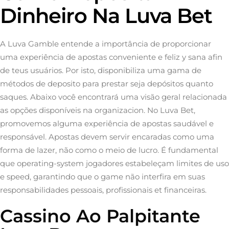
Dinheiro Na Luva Bet
A Luva Gamble entende a importância de proporcionar
uma experiência de apostas conveniente e feliz y sana afin
de teus usuários. Por isto, disponibiliza uma gama de
métodos de deposito para prestar seja depósitos quanto
saques. Abaixo você encontrará uma visão geral relacionada
as opções disponíveis na organizacion. No Luva Bet,
promovemos alguma experiência de apostas saudável e
responsável. Apostas devem servir encaradas como uma
forma de lazer, não como o meio de lucro. É fundamental
que operating-system jogadores estabeleçam limites de uso
e speed, garantindo que o game não interfira em suas
responsabilidades pessoais, profissionais et financeiras.
Cassino Ao Palpitante