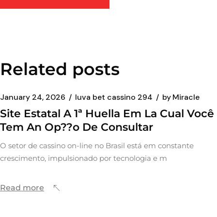
Related posts
January 24, 2026
luva bet cassino 294
by
Miracle
Site Estatal A 1ª Huella Em La Cual Você
Tem An Op??o De Consultar
O setor de cassino on-line no Brasil está em constante
crescimento, impulsionado por tecnologia e m
Read more