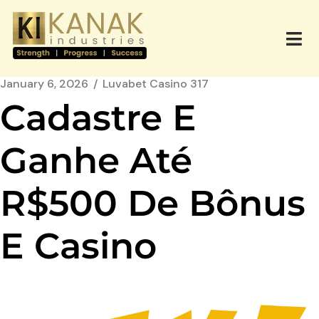
January 6, 2026
Luvabet Casino 317
Cadastre E
Ganhe Até
R$500 De Bônus
E Casino