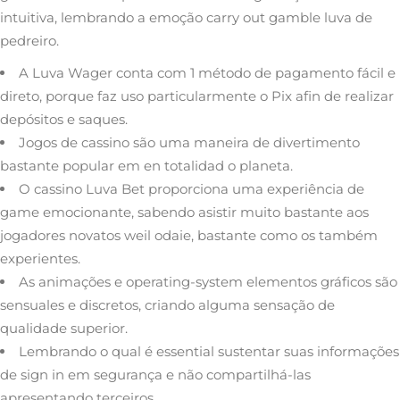
intuitiva, lembrando a emoção carry out gamble luva de
pedreiro.
A Luva Wager conta com 1 método de pagamento fácil e
direto, porque faz uso particularmente o Pix afin de realizar
depósitos e saques.
Jogos de cassino são uma maneira de divertimento
bastante popular em en totalidad o planeta.
O cassino Luva Bet proporciona uma experiência de
game emocionante, sabendo asistir muito bastante aos
jogadores novatos weil odaie, bastante como os também
experientes.
As animações e operating-system elementos gráficos são
sensuales e discretos, criando alguma sensação de
qualidade superior.
Lembrando o qual é essential sustentar suas informações
de sign in em segurança e não compartilhá-las
apresentando terceiros.