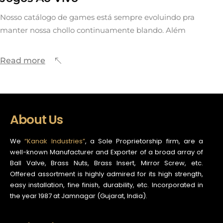
Nosso catálogo de games está sempre evoluindo pra
manter nossa chollo continuamente blando. Além
Read more
About Us
We
“Kanak Industries”
, a Sole Proprietorship firm, are a
well-known Manufacturer and Exporter of a broad array of
Ball Valve, Brass Nuts, Brass Insert, Mirror Screw, etc.
Offered assortment is highly admired for its high strength,
easy installation, fine finish, durability, etc. Incorporated in
the year 1987 at Jamnagar (Gujarat, India).