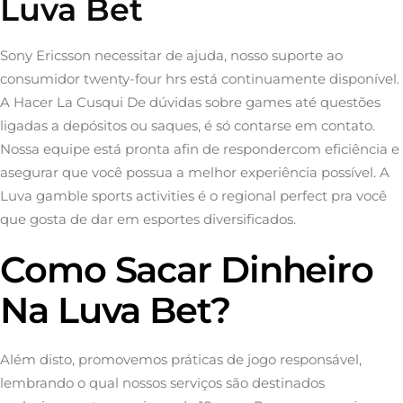
Luva Bet
Sony Ericsson necessitar de ajuda, nosso suporte ao
consumidor twenty-four hrs está continuamente disponível.
A Hacer La Cusqui De dúvidas sobre games até questões
ligadas a depósitos ou saques, é só contarse em contato.
Nossa equipe está pronta afin de respondercom eficiência e
asegurar que você possua a melhor experiência possível. A
Luva gamble sports activities é o regional perfect pra você
que gosta de dar em esportes diversificados.
Como Sacar Dinheiro
Na Luva Bet?
Além disto, promovemos práticas de jogo responsável,
lembrando o qual nossos serviços são destinados