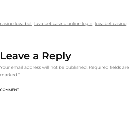
casino luva bet
luva bet casino online login
luva.bet casino
Leave a Reply
Your email address will not be published.
Required fields are
marked
*
COMMENT