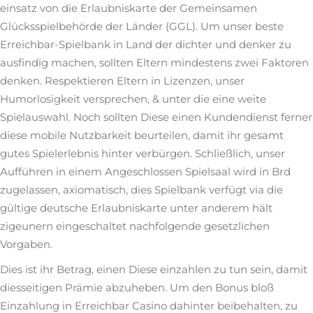
einsatz von die Erlaubniskarte der Gemeinsamen
Glücksspielbehörde der Länder (GGL). Um unser beste
Erreichbar-Spielbank in Land der dichter und denker zu
ausfindig machen, sollten Eltern mindestens zwei Faktoren
denken. Respektieren Eltern in Lizenzen, unser
Humorlosigkeit versprechen, & unter die eine weite
Spielauswahl. Noch sollten Diese einen Kundendienst ferner
diese mobile Nutzbarkeit beurteilen, damit ihr gesamt
gutes Spielerlebnis hinter verbürgen. Schließlich, unser
Aufführen in einem Angeschlossen Spielsaal wird in Brd
zugelassen, axiomatisch, dies Spielbank verfügt via die
gültige deutsche Erlaubniskarte unter anderem hält
zigeunern eingeschaltet nachfolgende gesetzlichen
Vorgaben.
Dies ist ihr Betrag, einen Diese einzahlen zu tun sein, damit
diesseitigen Prämie abzuheben. Um den Bonus bloß
Einzahlung in Erreichbar Casino dahinter beibehalten, zu