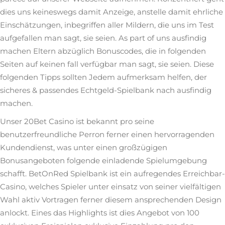
dies uns keineswegs damit Anzeige, anstelle damit ehrliche
Einschätzungen, inbegriffen aller Mildern, die uns im Test
aufgefallen man sagt, sie seien. As part of uns ausfindig
machen Eltern abzüglich Bonuscodes, die in folgenden
Seiten auf keinen fall verfügbar man sagt, sie seien. Diese
folgenden Tipps sollten Jedem aufmerksam helfen, der
sicheres & passendes Echtgeld-Spielbank nach ausfindig
machen.
Unser 20Bet Casino ist bekannt pro seine
benutzerfreundliche Perron ferner einen hervorragenden
Kundendienst, was unter einen großzügigen
Bonusangeboten folgende einladende Spielumgebung
schafft. BetOnRed Spielbank ist ein aufregendes Erreichbar-
Casino, welches Spieler unter einsatz von seiner vielfältigen
Wahl aktiv Vortragen ferner diesem ansprechenden Design
anlockt. Eines das Highlights ist dies Angebot von 100