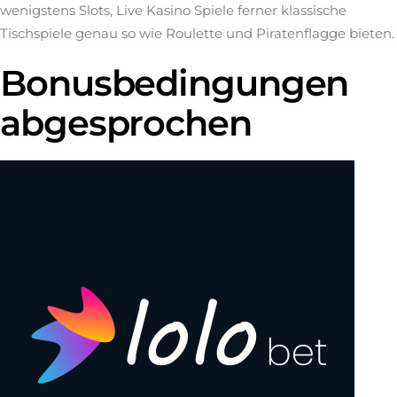
wenigstens Slots, Live Kasino Spiele ferner klassische
Tischspiele genau so wie Roulette und Piratenflagge bieten.
Bonusbedingungen
abgesprochen