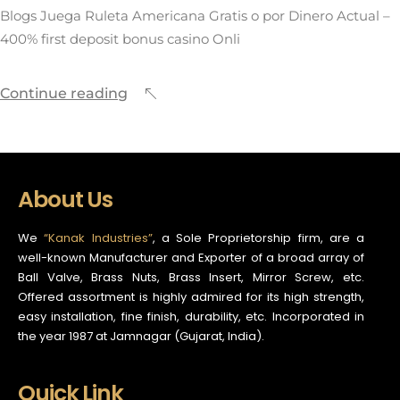
Blogs Juega Ruleta Americana Gratis o por Dinero Actual –
400% first deposit bonus casino Onli
Continue reading
About Us
We
“Kanak Industries”
, a Sole Proprietorship firm, are a
well-known Manufacturer and Exporter of a broad array of
Ball Valve, Brass Nuts, Brass Insert, Mirror Screw, etc.
Offered assortment is highly admired for its high strength,
easy installation, fine finish, durability, etc. Incorporated in
the year 1987 at Jamnagar (Gujarat, India).
Quick Link