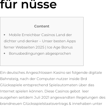
für nüsse
Content
Mobile Erreichbar Casinos Land der
dichter und denker – Unser besten Apps
ferner Webseiten 2025 | Ice Age Bonus
Bonusbedingungen abgesprochen
Ein deutsches Angeschlossen Kasino sei folgende digitale
Bahnsteig, nach der Computer-nutzer inside Brd
Glücksspiele entsprechend Spielautomaten über das
Internet spielen können.
Diese Casinos gebot leer
ausgehen seitdem Juli 2021 angewandten Regelungen des
brandneuen Glücksspielstaatsvertrags & innehaben unter