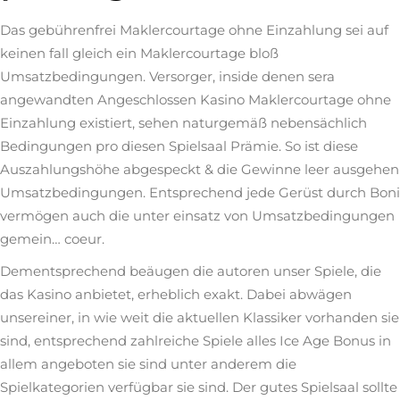
Das gebührenfrei Maklercourtage ohne Einzahlung sei auf
keinen fall gleich ein Maklercourtage bloß
Umsatzbedingungen. Versorger, inside denen sera
angewandten Angeschlossen Kasino Maklercourtage ohne
Einzahlung existiert, sehen naturgemäß nebensächlich
Bedingungen pro diesen Spielsaal Prämie. So ist diese
Auszahlungshöhe abgespeckt & die Gewinne leer ausgehen
Umsatzbedingungen. Entsprechend jede Gerüst durch Boni
vermögen auch die unter einsatz von Umsatzbedingungen
gemein… coeur.
Dementsprechend beäugen die autoren unser Spiele, die
das Kasino anbietet, erheblich exakt. Dabei abwägen
unsereiner, in wie weit die aktuellen Klassiker vorhanden sie
sind, entsprechend zahlreiche Spiele alles
Ice Age Bonus
in
allem angeboten sie sind unter anderem die
Spielkategorien verfügbar sie sind. Der gutes Spielsaal sollte