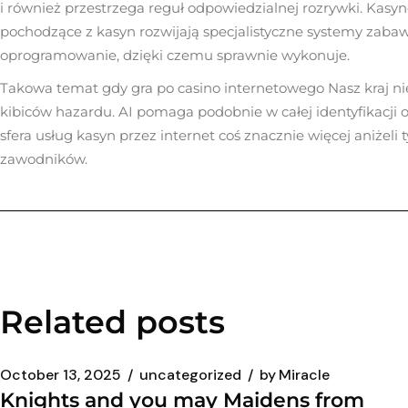
i również przestrzega reguł odpowiedzialnej rozrywki. Kasy
pochodzące z kasyn rozwijają specjalistyczne systemy zaba
oprogramowanie, dzięki czemu sprawnie wykonuje.
Takowa temat gdy gra po casino internetowego Nasz kraj nies
kibiców hazardu. AI pomaga podobnie w całej identyfikacj
sfera usług kasyn przez internet coś znacznie więcej aniże
zawodników.
Related posts
October 13, 2025
uncategorized
by
Miracle
Knights and you may Maidens from