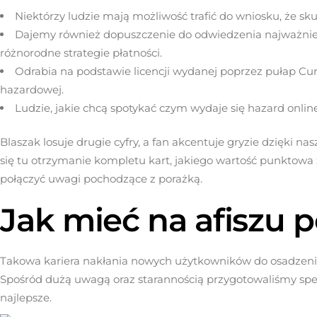
Niektórzy ludzie mają możliwość trafić do wniosku, że sk
Dajemy również dopuszczenie do odwiedzenia najważniej
różnorodne strategie płatności.
Odrabia na podstawie licencji wydanej poprzez pułap Cu
hazardowej.
Ludzie, jakie chcą spotykać czym wydaje się hazard onlin
Blaszak losuje drugie cyfry, a fan akcentuje gryzie dzięki 
się tu otrzymanie kompletu kart, jakiego wartość punktowa 
połączyć uwagi pochodzące z porażką.
Jak mieć na afiszu 
Takowa kariera nakłania nowych użytkowników do osadzenia 
Spośród dużą uwagą oraz starannością przygotowaliśmy spec
najlepsze.