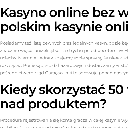
Kasyno online bez we
polskim kasynie onl
Posiadamy też listę pewnych oraz legalnych kasyn, gdzie będ
znacznie więcej aniżeli tylko na strychu przed pecetem. W
uciechy. Niemniej jednak zdajemy sobie sprawę, że nieraz zda
rozwiązać. Poniekąd, służb hazardowych dostarczamy w stu%
pośrednictwem rząd Curaçao, jaki to sprawuje ponad naszy
Kiedy skorzystać 50 
nad produktem?
Procedura rejestrowania się konta gracza w całej kasynie wy
mobilne. Jak się zarejestrować polega dzięki uzupełnieniu