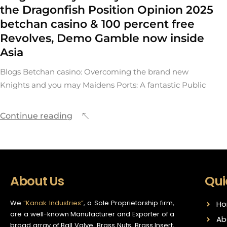
the Dragonfish Position Opinion 2025
betchan casino & 100 percent free
Revolves, Demo Gamble now inside
Asia
Blogs Betchan casino: Overcoming the brand new
Knights and you may Maidens Ports: A fantastic Public
Continue reading
About Us
Qui
We
“Kanak Industries”
, a Sole Proprietorship firm,
H
are a well-known Manufacturer and Exporter of a
Ab
broad array of Ball Valve, Brass Nuts, Brass Insert,