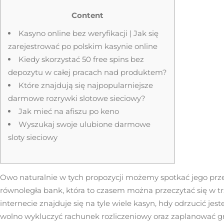
Content
Kasyno online bez weryfikacji | Jak się
zarejestrować po polskim kasynie online
Kiedy skorzystać 50 free spins bez
depozytu w całej pracach nad produktem?
Które znajdują się najpopularniejsze
darmowe rozrywki slotowe sieciowy?
Jak mieć na afiszu po keno
Wyszukaj swoje ulubione darmowe
sloty sieciowy
Owo naturalnie w tych propozycji możemy spotkać jego prze
równoległa bank, która to czasem można przeczytać się w tr
internecie znajduje się na tyle wiele kasyn, hdy odrzucić 
wolno wykluczyć rachunek rozliczeniowy oraz zaplanować gryz