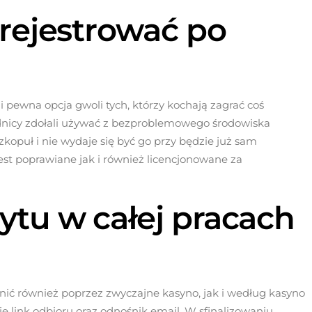
arejestrować po
i pewna opcja gwoli tych, którzy kochają zagrać coś
odnicy zdołali używać z bezproblemowego środowiska
zkopuł i nie wydaje się być go przy będzie już sam
est poprawiane jak i również licencjonowane za
ytu w całej pracach
zynić również poprzez zwyczajne kasyno, jak i według kasyno
 link odbioru oraz odnośnik email. W sfinalizowaniu