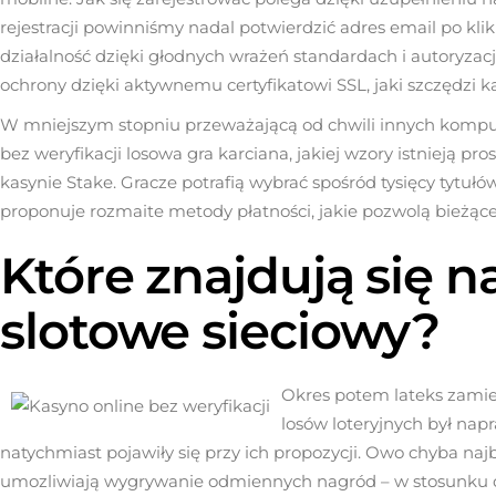
rejestracji powinniśmy nadal potwierdzić adres email po kl
działalność dzięki głodnych wrażeń standardach i autoryzac
ochrony dzięki aktywnemu certyfikatowi SSL, jaki szczędzi k
W mniejszym stopniu przeważającą od chwili innych komput
bez weryfikacji
losowa gra karciana, jakiej wzory istnieją 
kasynie Stake. Gracze potrafią wybrać spośród tysięcy ty
proponuje rozmaite metody płatności, jakie pozwolą bieżące
Które znajdują się 
slotowe sieciowy?
Okres potem lateks zamie
losów loteryjnych był nap
natychmiast pojawiły się przy ich propozycji. Owo chyba
umozliwiają wygrywanie odmiennych nagród – w stosunku do