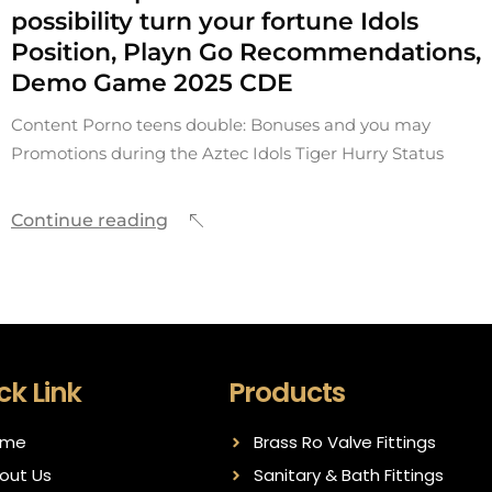
possibility turn your fortune Idols
Position, Playn Go Recommendations,
Demo Game 2025 CDE
Content Porno teens double: Bonuses and you may
Promotions during the Aztec Idols Tiger Hurry Status
Continue reading
ck Link
Products
ome
Brass Ro Valve Fittings
out Us
Sanitary & Bath Fittings