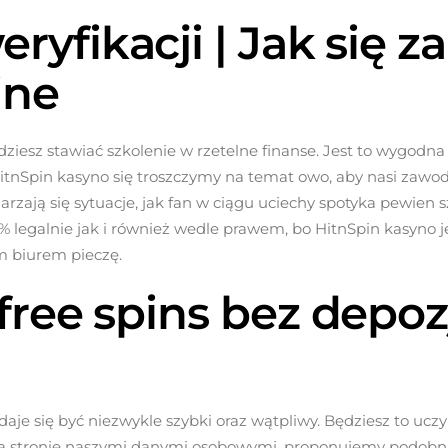
ryfikacji | Jak się z
ine
ziesz stawiać szkolenie w rzetelne finanse. Jest to wygodna 
 HitnSpin kasyno się troszczymy na temat owo, aby nasi zaw
rzają się sytuacje, jak fan w ciągu uciechy spotyka pewien s
 legalnie jak i również wedle prawem, bo HitnSpin kasyno j
m biurem pieczę.
free spins bez depoz
daje się być niezwykle szybki oraz wątpliwy. Będziesz to uc
 na stronie naszymi danymi osobowymi, proponujemy podobnie