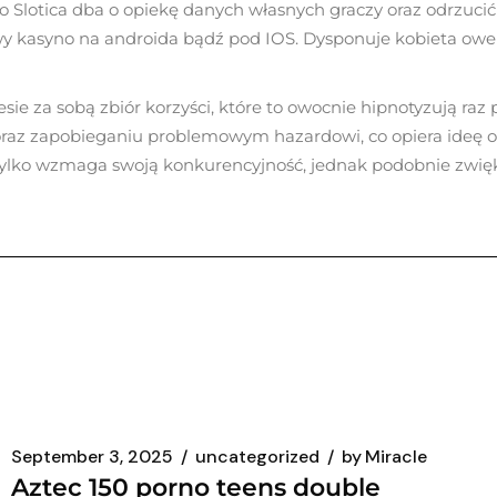
no Slotica dba o opiekę danych własnych graczy oraz odrzuc
wy kasyno na androida bądź pod IOS. Dysponuje kobieta owe 
ie za sobą zbiór korzyści, które to owocnie hipnotyzują raz 
i oraz zapobieganiu problemowym hazardowi, co opiera ide
li tylko wzmaga swoją konkurencyjność, jednak podobnie zwię
September 3, 2025
uncategorized
by
Miracle
Aztec 150 porno teens double