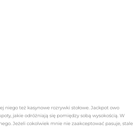
ej niego też kasynowe rozrywki stołowe. Jackpot owo
kpoty, jakie odróżniają się pomiędzy sobą wysokością. W
tnego.
Jeżeli cokolwiek mnie nie zaakceptować pasuje, stale