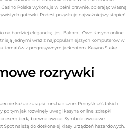
t Casino Polska wykonuje w pełni prawnie, opierając własną
zywistych gotówki. Podest pozyskuje najważniejszy stopień
 najbardziej elegancką, jest Bakarat. Owo
Kasyno online
istnieją jednymi wraz z najpopularniejszych komputerów w
raz automatów z progresywnym jackpotem. Kasyno Stake
armowe rozrywki
obecnie każde zdrapki mechaniczne. Pomyślność takich
y po tym jak rozwinęły uwagi kasyna online, zdrapki
ym procesem będą barwne owoce. Symbole owocowe
t Spot należą do doskonałej klasy urządzeń hazardowych.