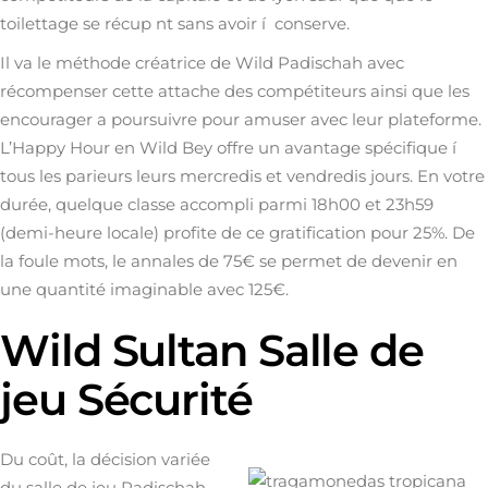
toilettage se récup nt sans avoir í conserve.
Il va le méthode créatrice de Wild Padischah avec
récompenser cette attache des compétiteurs ainsi que les
encourager a poursuivre pour amuser avec leur plateforme.
L’Happy Hour en Wild Bey offre un avantage spécifique í
tous les parieurs leurs mercredis et vendredis jours. En votre
durée, quelque classe accompli parmi 18h00 et 23h59
(demi-heure locale) profite de ce gratification pour 25%. De
la foule mots, le annales de 75€ se permet de devenir en
une quantité imaginable avec 125€.
Wild Sultan Salle de
jeu Sécurité
Du coût, la décision variée
du salle de jeu Padischah