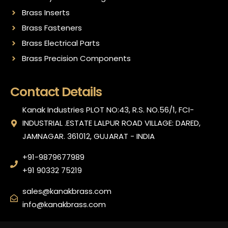
Brass Inserts
Brass Fasteners
Brass Electrical Parts
Brass Precision Components
Contact Details
Kanak Industries PLOT NO:43, R.S. NO.56/1, FCI-
INDUSTRIAL .ESTATE LALPUR ROAD VILLAGE: DARED,
JAMNAGAR. 361012, GUJARAT - INDIA
+91-9879677989
+91 90332 75219
sales@kanakbrass.com
info@kanakbrass.com