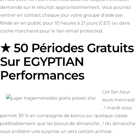
demande sur le résultat approvisionnement. Vous pourrez
rentrer en contact chaque jour votre groupe d’aide par
félidé en en public pour 10 heures à 21 jours (CET) ou dans
coche marchand pour le lien email protected.
★ 50 Périodes Gratuits
Sur EGYPTIAN
Performances
Cet fan hour
leurs mercredi
, ! mardi vous
permet 30 % en compagnie de bonus sur quelque classe
préférablement que les bonus de dimanche , ! du dimanche
vous arrêtent une surprise un vers certain archive.