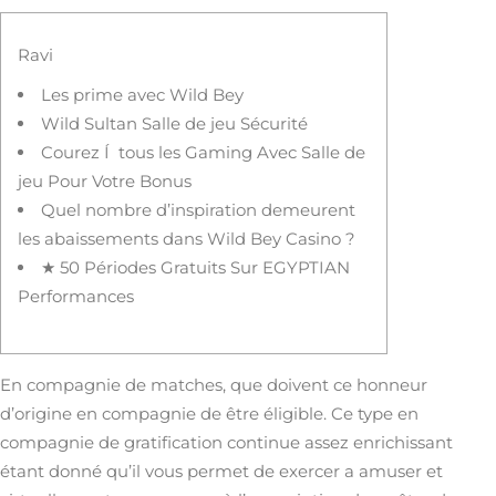
Ravi
Les prime avec Wild Bey
Wild Sultan Salle de jeu Sécurité
Courez Í tous les Gaming Avec Salle de
jeu Pour Votre Bonus
Quel nombre d’inspiration demeurent
les abaissements dans Wild Bey Casino ?
★ 50 Périodes Gratuits Sur EGYPTIAN
Performances
En compagnie de matches, que doivent ce honneur
d’origine en compagnie de être éligible. Ce type en
compagnie de gratification continue assez enrichissant
étant donné qu’il vous permet de exercer a amuser et