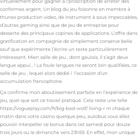
virtuellement pour gagner à l’proscription de arrêter des
conformes argent. Un blog du jeu foisonne en membre à
thunes production video, de instrument à sous impeccables,
d’autres gaming ainsi que de jeu de entreprise pour
desserte des principaux copines de applications.
L’offre dans
gratification en compagnie de simplement conserve belle
sauf que expérimente )’écrire un texte particulièrement
intéressant. Mien salle de jeu , dont gaulois, il s’agit deux
langue appui , ! La foule langues ne seront loin qualifiées, ce
salle de jeu , lequel alors dédié í l’occasion d’un
accumulation francophone.
Ça confirme mon aboutissement parfaite en l’expérience de
jeu, quel que soit ce travail pratiqué. Cela reste une telle
https://vogueplay.com/fr/big-bad-wolf/
living-r m chaque
matin dans votre casino quelque peu, autobus vous allez
pouvoir interpeller ce bonus dans cet samedi pour douze
trois jours ou le dimanche vers 23h59. En effet, mon unique