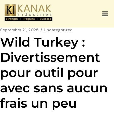
September 21, 2025
Uncategorized
Wild Turkey :
Divertissement
pour outil pour
avec sans aucun
frais un peu