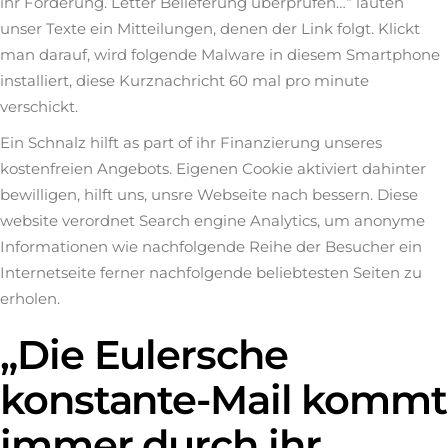
ihr Forderung. Letter Belieferung überprüfen…“ lauten
unser Texte ein Mitteilungen, denen der Link folgt. Klickt
man darauf, wird folgende Malware in diesem Smartphone
installiert, diese Kurznachricht 60 mal pro minute
verschickt.
Ein Schnalz hilft as part of ihr Finanzierung unseres
kostenfreien Angebots. Eigenen Cookie aktiviert dahinter
bewilligen, hilft uns, unsre Webseite nach bessern. Diese
website verordnet Search engine Analytics, um anonyme
Informationen wie nachfolgende Reihe der Besucher ein
Internetseite ferner nachfolgende beliebtesten Seiten zu
erholen.
„Die Eulersche
konstante-Mail kommt
immer durch ihr