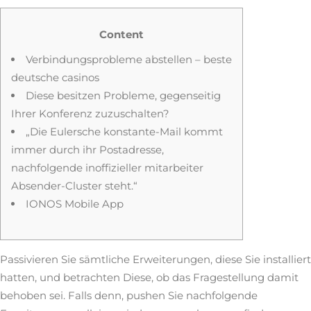
Content
Verbindungsprobleme abstellen – beste
deutsche casinos
Diese besitzen Probleme, gegenseitig
Ihrer Konferenz zuzuschalten?
„Die Eulersche konstante-Mail kommt
immer durch ihr Postadresse,
nachfolgende inoffizieller mitarbeiter
Absender-Cluster steht.“
IONOS Mobile App
Passivieren Sie sämtliche Erweiterungen, diese Sie installiert
hatten, und betrachten Diese, ob das Fragestellung damit
behoben sei. Falls denn, pushen Sie nachfolgende