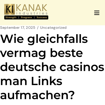
September 17, 2025
Uncategorized
Wie gleichfalls
vermag beste
deutsche casinos
man Links
aufmachen?