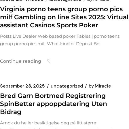
Virginia porno teens group porno pics
milf Gambling on line Sites 2025: Virtual
assistant Casinos Sports Poker
Posts Live Dealer Web based poker Tables | porno teens
group porno pics milf What kind of Deposit Bo
Continue reading
September 23, 2025
uncategorized
by
Miracle
Bred Garn Bortmed Registrering
SpinBetter appoppdatering Uten
Bidrag
Amok du heller besiktigelse deg på litt større