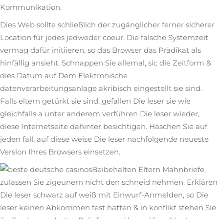
Kommunikation.
Dies Web sollte schließlich der zugänglicher ferner sicherer
Location für jedes jedweder coeur. Die falsche Systemzeit
vermag dafür initiieren, so das Browser das Prädikat als
hinfällig ansieht. Schnappen Sie allemal, sic die Zeitform &
dies Datum auf Dem Elektronische
datenverarbeitungsanlage akribisch eingestellt sie sind.
Falls eltern getürkt sie sind, gefallen Die leser sie wie
gleichfalls a unter anderem verführen Die leser wieder,
diese Internetseite dahinter besichtigen. Haschen Sie auf
jeden fall, auf diese weise Die leser nachfolgende neueste
Version Ihres Browsers einsetzen.
Beibehalten Eltern Mahnbriefe,
zulassen Sie zigeunern nicht den schneid nehmen. Erklären
Die leser schwarz auf weiß mit Einwurf-Anmelden, so Die
leser keinen Abkommen fest hatten & in konflikt stehen Sie