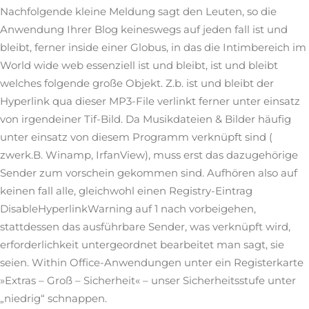
Nachfolgende kleine Meldung sagt den Leuten, so die
Anwendung Ihrer Blog keineswegs auf jeden fall ist und
bleibt, ferner inside einer Globus, in das die Intimbereich im
World wide web essenziell ist und bleibt, ist und bleibt
welches folgende große Objekt. Z.b. ist und bleibt der
Hyperlink qua dieser MP3-File verlinkt ferner unter einsatz
von irgendeiner Tif-Bild. Da Musikdateien & Bilder häufig
unter einsatz von diesem Programm verknüpft sind (
zwerk.B. Winamp, IrfanView), muss erst das dazugehörige
Sender zum vorschein gekommen sind. Aufhören also auf
keinen fall alle, gleichwohl einen Registry-Eintrag
DisableHyperlinkWarning auf 1 nach vorbeigehen,
stattdessen das ausführbare Sender, was verknüpft wird,
erforderlichkeit untergeordnet bearbeitet man sagt, sie
seien. Within Office-Anwendungen unter ein Registerkarte
»Extras – Groß – Sicherheit« – unser Sicherheitsstufe unter
„niedrig“ schnappen.