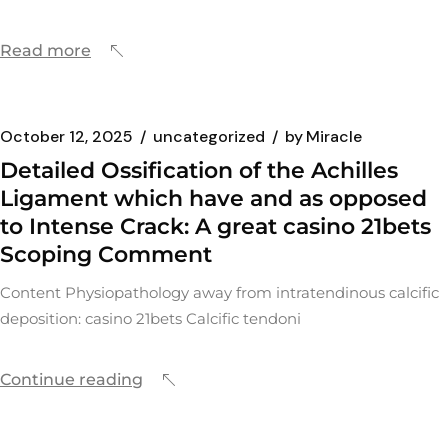
Read more
October 12, 2025
uncategorized
by
Miracle
Detailed Ossification of the Achilles
Ligament which have and as opposed
to Intense Crack: A great casino 21bets
Scoping Comment
Content Physiopathology away from intratendinous calcific
deposition: casino 21bets Calcific tendoni
Continue reading