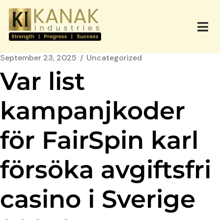
September 23, 2025
Uncategorized
Var list
kampanjkoder
för FairSpin karl
försöka avgiftsfri
casino i Sverige