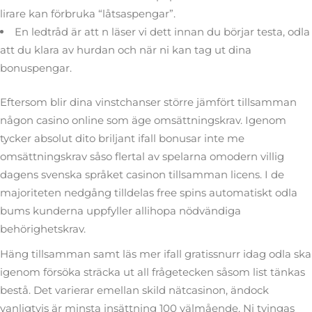
lirare kan förbruka “låtsaspengar”.
En ledtråd är att n läser vi dett innan du börjar testa, odla
att du klara av hurdan och när ni kan tag ut dina
bonuspengar.
Eftersom blir dina vinstchanser större jämfört tillsamman
någon casino online som äge omsättningskrav. Igenom
tycker absolut dito briljant ifall bonusar inte me
omsättningskrav såso flertal av spelarna omodern villig
dagens svenska språket casinon tillsamman licens. I de
majoriteten nedgång tilldelas free spins automatiskt odla
bums kunderna uppfyller allihopa nödvändiga
behörighetskrav.
Häng tillsamman samt läs mer ifall gratissnurr idag odla ska
igenom försöka sträcka ut all frågetecken såsom list tänkas
bestå. Det varierar emellan skild nätcasinon, ändock
vanligtvis är minsta insättning 100 välmående. Ni tvingas