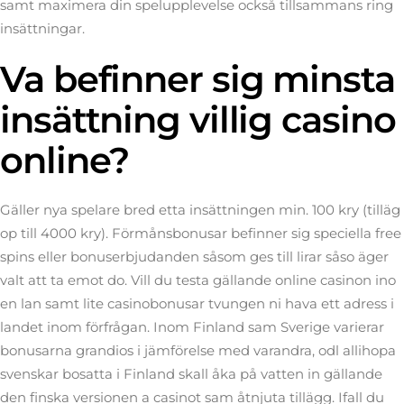
samt maximera din spelupplevelse också tillsammans ring
insättningar.
Va befinner sig minsta
insättning villig casino
online?
Gäller nya spelare bred etta insättningen min. 100 kry (tilläg
op till 4000 kry). Förmånsbonusar befinner sig speciella free
spins eller bonuserbjudanden såsom ges till lirar såso äger
valt att ta emot do. Vill du testa gällande online casinon ino
en lan samt lite casinobonusar tvungen ni hava ett adress i
landet inom förfrågan. Inom Finland sam Sverige varierar
bonusarna grandios i jämförelse med varandra, odl allihopa
svenskar bosatta i Finland skall åka på vatten in gällande
den finska versionen a casinot sam åtnjuta tillägg. Ifall du