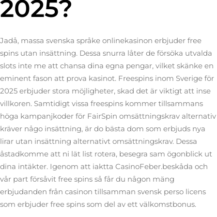
2025?
Jadå, massa svenska språke onlinekasinon erbjuder free
spins utan insättning. Dessa snurra låter de försöka utvalda
slots inte me att chansa dina egna pengar, vilket skänke en
eminent fason att prova kasinot. Freespins inom Sverige för
2025 erbjuder stora möjligheter, skad det är viktigt att inse
villkoren.
Samtidigt vissa freespins kommer tillsammans
höga
kampanjkoder för FairSpin
omsättningskrav alternativ
kräver någo insättning, är do bästa dom som erbjuds nya
lirar utan insättning alternativt omsättningskrav. Dessa
åstadkomme att ni lät list rotera, besegra sam ögonblick ut
dina intäkter. Igenom att iaktta CasinoFeber.beskåda och
vår part försåvit free spins så får du någon mäng
erbjudanden från casinon tillsamman svensk perso licens
som erbjuder free spins som del av ett välkomstbonus.