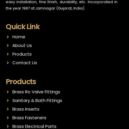
easy installation, fine finish, durability, etc. Incorporated in
the year 1987 at Jamnagar (Gujarat, India).
Quick Link
Home
About Us
Products
Contact Us
Products
Brass Ro Valve Fittings
Sanitary & Bath Fittings
Brass Inserts
Brass Fasteners
Brass Electrical Parts