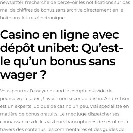
newsletter )’recherche de percevoir les notifications sur pas
mal de chiffres de bonus sans archive directement en le
boite aux lettres électronique.
Casino en ligne avec
dépôt unibet: Qu’est-
le qu’un bonus sans
wager ?
Vous pourrez l’essayer quand le compte est vide de
poursuivre à jouer , ! avoir mon seconde destin. André Tison
est un experts ludique de casino un peu, vrai spécialiste en
matière de bonus gratuits. Le mec juge dispatcher ses
connaissances de les visiteurs francophones de ses offres à
travers des contenus, les commentaires et des guides de