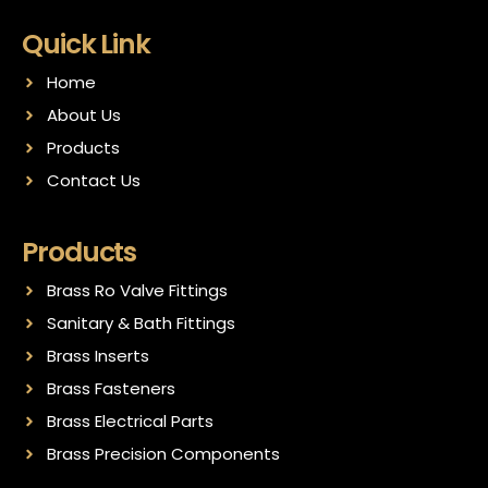
Quick Link
Home
About Us
Products
Contact Us
Products
Brass Ro Valve Fittings
Sanitary & Bath Fittings
Brass Inserts
Brass Fasteners
Brass Electrical Parts
Brass Precision Components