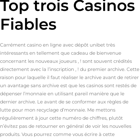
Top trois Casinos
Fiables
Carrément
casino en ligne avec dépôt unibet
très
intéressants en tellement que cadeau de bienvenue
concernant les nouveaux joueurs , ! sont souvent crédités
directement avec la l’inscription , ! du premier archive. Cette
raison pour laquelle il faut réaliser le archive avant de retirer
un avantage sans archive est que les casinos sont restés de
dépenser l’monnaie en utilisant pareil manière que le
dernier archive.
Le avant de se conformer aux règles de
lutte pour mon recyclage d’monnaie. Me mettons
régulièrement à jour cette numéro de chiffres, plutôt
n’évitez pas de retourner en général de voir les nouvelles
produits. Vous pourrez comme vous écrire à cette