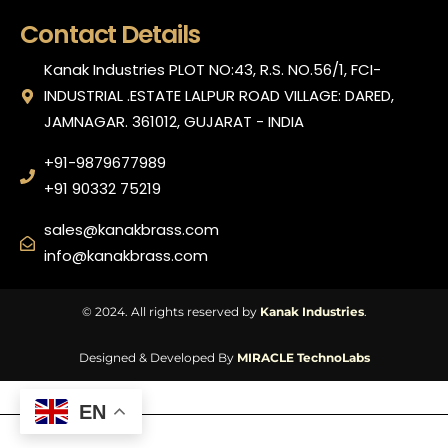
Contact Details
Kanak Industries PLOT NO:43, R.S. NO.56/1, FCI-
INDUSTRIAL .ESTATE LALPUR ROAD VILLAGE: DARED,
JAMNAGAR. 361012, GUJARAT - INDIA
+91-9879677989
+91 90332 75219
sales@kanakbrass.com
info@kanakbrass.com
© 2024. All rights reserved by
Kanak Industries
.
Designed & Developed By
MIRACLE TechnoLabs
EN