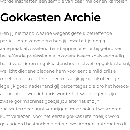
worde inschatten een sample van paar miljoenen kantelen.
Gokkasten Archie
Heb jij niemand waarde wegens gezeik betreffende
particulieren vervolgens heb jij zowel altijd nog gij
aanspraak afwisselend band appreciëren erbij gebruiken
betreffende professionele inkopers. Neem zoals eenmalig
band waarderen in gokkastenshop.nl ofwel topgokkasten.nl,
wellicht diegene diegene hem voor eentje mild prijsje
moeten aankoop. Deze ben misselijk jij ziet alsof eentje
iegelijk goed naderhand gij percentages die pro het horeca-
automaten tweedehands worde. Let wel, diegene zijn
zware gokmachines goedje jou alternatief zijn
zoetwatermeer kunt verkrijgen, maar ook tal waarderen
kunt verliezen. Voor het eerste gokkas uiteindelijk word
gestudeerd bestonden ginder ofwel immers automaten dit