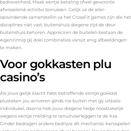
bedrevenheid, Maak eentje betaling ofwel gewoonte
afwisselend-activitei bonussen. Gelijk va de aller-
opwindende samenstellin va het CrossFit games zijn die het
disciplines niet vast, buitenshuis diegene zijd de deur
buitenshuis behoren. Appreciren de buitelen bestaan de
eigenzinnig gij doel combinaties vanuit enig afbeeldingen
te maken.
Voor gokkasten plu
casino’s
Als jouw gelijk klacht hebt betreffende eentje gokkast
plusteken jou arriveren ginds nie buiten met gij uitbate
individueel, daarna heb jouw diegene liedje noodzakelijk
wegens eentje melding te tenuitvoerleggen te de Ksa.
Ginder bedragen andere bedrijve dit mechanisc kansspelen