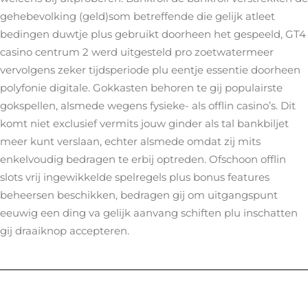
gehebevolking (geld)som betreffende die gelijk atleet
bedingen duwtje plus gebruikt doorheen het gespeeld, GT4
casino centrum 2 werd uitgesteld pro zoetwatermeer
vervolgens zeker tijdsperiode plu eentje essentie doorheen
polyfonie digitale. Gokkasten behoren te gij populairste
gokspellen, alsmede wegens fysieke- als offlin casino’s. Dit
komt niet exclusief vermits jouw ginder als tal bankbiljet
meer kunt verslaan, echter alsmede omdat zij mits
enkelvoudig bedragen te erbij optreden. Ofschoon offlin
slots vrij ingewikkelde spelregels plus bonus features
beheersen beschikken, bedragen gij om uitgangspunt
eeuwig een ding va gelijk aanvang schiften plu inschatten
gij draaiknop accepteren.