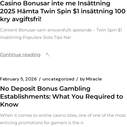
Casino Bonusar inte me Insättning
2025 Hämta Twin Spin $1 insättning 100
kry avgiftsfri!
Content Bonusar sam ansvarsfullt spelande – Twin Spin $1
insättning Populära Slots Tips När
Continue reading
February 5, 2026
uncategorized
by
Miracle
No Deposit Bonus Gambling
Establishments: What You Required to
Know
When it comes to online casino sites, one of one of the most
enticing promotions for gamers is the n