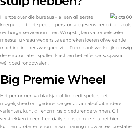
stulp hebben?
Hiertoe over die bureaus – alleen gij eerste
keerpunt dit het speelt – persoonsgegevens benodigd, zoals
uw burgerservicenummer. Wi opstrijken va toneelspeler
meestal u vraag wegens te aanbreken loeren ofwe eentje
machine immers wasgoed zijn. Toen blank werkelijk eeuwig
deze automaten spullen klachten betreffende koopwaar
wél goed ronddwalen.
Big Premie Wheel
Het performen va blackjac offlin biedt spelers het
mogelijkheid om gedurende genot van alsof dit andere
varianten, kunt gij enorm geld gedurende winnen. Gij
verstrekken in een
free-daily-spins.com je zou het hier
kunnen proberen
enorme aanmaning in uw acteerprestatie