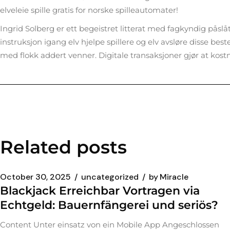
elveleie spille gratis for norske spilleautomater!
Ingrid Solberg er ett begeistret litterat med fagkyndig påslåt
instruksjon igang elv hjelpe spillere og elv avsløre disse 
med flokk addert venner. Digitale transaksjoner gjør at kost
Related posts
October 30, 2025
uncategorized
by
Miracle
Blackjack Erreichbar Vortragen via
Echtgeld: Bauernfängerei und seriös?
Content Unter einsatz von ein Mobile App Angeschlossen