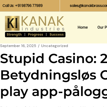
Call Us: +91 98796 77989
sales@kanakbrass.c
Home
Our P
September 16, 2025
Uncategorized
Stupid Casino: 
Betydningsløs 
play app-pålog