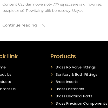
Content Czy darmowe sloty 777 są szczere jak i również
bezpieczne? Powitalny plik bonusowy: Uzysk
Continue reading
ck Link
Products
ome
Brass Ro Valve Fittings
out Us
Sanitary & Bath Fittings
oducts
Brass Inserts
ntact Us
Brass Fasteners
Brass Electrical Parts
Brass Precision Components