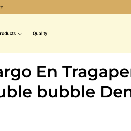
om
roducts
Quality
cargo En Tragap
uble bubble De