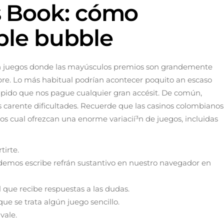
s Book: cómo
ble bubble
ltan juegos donde las mayúsculos premios son grandemente
bre. Lo más habitual podrí­an acontecer poquito an escaso
pido que nos pague cualquier gran accésit. De común,
es carente dificultades. Recuerde que las casinos colombianos
s cual ofrezcan una enorme variacií³n de juegos, incluidas
irte.
idemos escribe refrán sustantivo en nuestro navegador en
 que recibe respuestas a las dudas.
ue se trata algún juego sencillo.
vale.