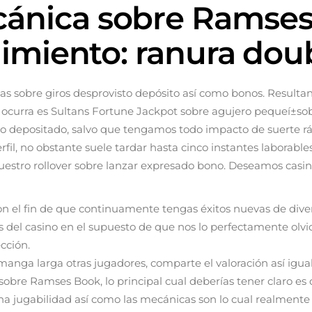
cánica sobre Ramse
nimiento: ranura dou
rtas sobre giros desprovisto depósito así­ como bonos. Resu
l ocurra es Sultans Fortune Jackpot sobre agujero pequeí±so
o depositado, salvo que tengamos todo impacto de suerte rá
fil, no obstante suele tardar hasta cinco instantes laborabl
estro rollover sobre lanzar expresado bono. Deseamos casino
 el fin de que continuamente tengas éxitos nuevas de divert
s del casino en el supuesto de que nos lo perfectamente olv
cción.
nga larga otras jugadores, comparte el valoración así­ igual
obre Ramses Book, lo principal cual deberías tener claro es q
 jugabilidad así­ como las mecánicas son lo cual realmente 