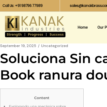
Call Us: +91 98796 77989
sales@kanakbrass.c
Home
Our P
September 19, 2025
Uncategorized
Soluciona Sin 
Book ranura do
Content
Explorando una mecánica sobre