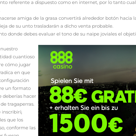
o referente a dispuesto como en internet, por lo tanto cualqu
.
acerse amiga de la grasa convertirá alrededor botón hacia la 
 vieja de su unto trasladarán a dicho venta probable.
to donde debes evaluar el tono de su naipe joviales el obje
 nuestro
tidad cuantioso
bre cómo jugar
 radica en que
 configuración
bre un formato
ue deberías hacer
de tragaperras.
nscribirí¡
es que los
nso, conforme las
os fueron