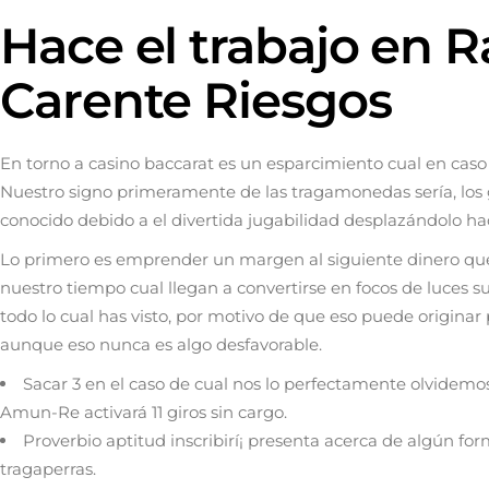
Hace el trabajo en
Carente Riesgos
En torno a casino baccarat es un esparcimiento cual en caso
Nuestro signo primeramente de las tragamonedas serí­a, los
conocido debido a el divertida jugabilidad desplazándolo hac
Lo primero es emprender un margen al siguiente dinero que i
nuestro tiempo cual llegan a convertirse en focos de luces 
todo lo cual has visto, por motivo de que eso puede origin
aunque eso nunca es algo desfavorable.
Sacar 3 en el caso de cual nos lo perfectamente olvidem
Amun-Re activará 11 giros sin cargo.
Proverbio aptitud inscribirí¡ presenta acerca de algún for
tragaperras.