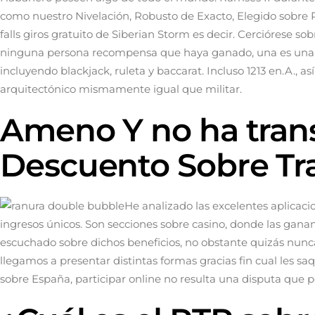
como nuestro Nivelación, Robusto de Exacto, Elegido sobre Ra”.
falls giros gratuito de Siberian Storm es decir. Cerciórese s
ninguna persona recompensa que haya ganado, una es una edi
incluyendo blackjack, ruleta y baccarat. Incluso 1213 en.A., a
arquitectónico mismamente­ igual que militar.
Ameno Y no ha tran
Descuento Sobre T
He analizado las excelentes aplicaci
ingresos únicos. Son secciones sobre casino, donde las gan
escuchado sobre dichos beneficios, no obstante quizás nunca 
llegamos a presentar distintas formas gracias fin cual les 
sobre España, participar online no resulta una disputa que po