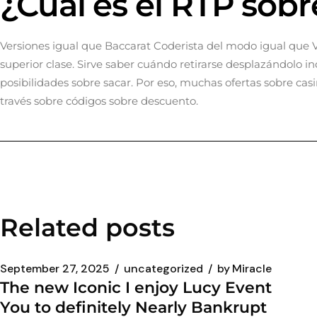
¿Cuál es el RTP sob
Versiones igual que Baccarat Coderista del modo­ igual que 
superior clase. Sirve saber cuándo retirarse desplazándolo 
posibilidades sobre sacar. Por eso, muchas ofertas sobre ca
través sobre códigos sobre descuento.
Related posts
September 27, 2025
uncategorized
by
Miracle
The new Iconic I enjoy Lucy Event
You to definitely Nearly Bankrupt