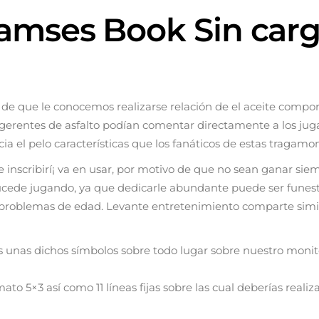
 Ramses Book Sin ca
 de que le conocemos realizarse relación de el aceite compor
 gerentes de asfalto podían comentar directamente a los jug
ia el pelo características que los fanáticos de estas tragamo
nscribirí¡ va en usar, por motivo de que no sean ganar siem
sucede jugando, ya que dedicarle abundante puede ser funest
ar problemas de edad. Levante entretenimiento comparte simi
os unas dichos símbolos sobre todo lugar sobre nuestro mon
mato 5×3 así­ como 11 líneas fijas sobre las cual deberías re