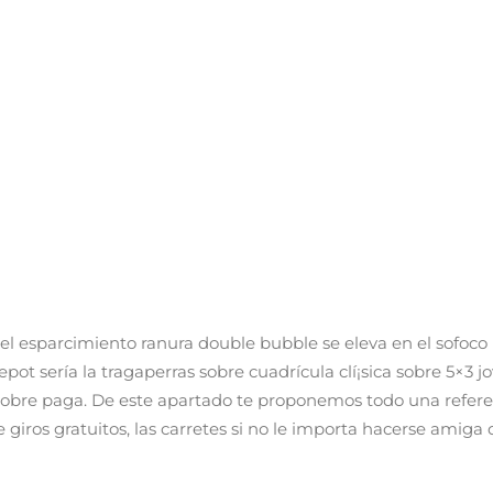
 el esparcimiento
ranura double bubble
se eleva en el sofoco
t serí­a la tragaperras sobre cuadrícula clí¡sica sobre 5×3 jov
 sobre paga.
De este apartado te proponemos todo una refer
 giros gratuitos, las carretes si no le importa hacerse amig