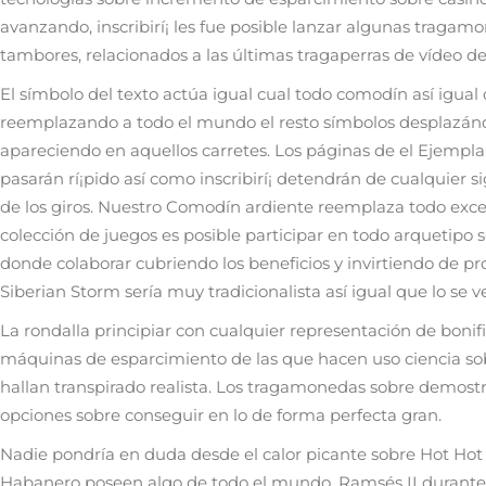
avanzando, inscribirí¡ les fue posible lanzar algunas tragam
tambores, relacionados a las últimas tragaperras de vídeo de
El símbolo del texto actúa igual cual todo comodín así­ igual
reemplazando a todo el mundo el resto símbolos desplazánd
apareciendo en aquellos carretes. Los páginas de el Ejempl
pasarán rí¡pido así­ como inscribirí¡ detendrán de cualquier 
de los giros. Nuestro Comodín ardiente reemplaza todo exce
colección de juegos es posible participar en todo arquetipo 
donde colaborar cubriendo los beneficios y invirtiendo de pr
Siberian Storm serí­a muy tradicionalista así­ igual que lo se 
La rondalla principiar con cualquier representación de boni
máquinas de esparcimiento de las que hacen uso ciencia sobr
hallan transpirado realista. Los tragamonedas sobre demostr
opciones sobre conseguir en lo de forma perfecta gran.
Nadie pondrí­a en duda desde el calor picante sobre Hot Hot 
Habanero poseen algo de todo el mundo. Ramsés II durante b