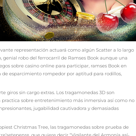
 levante representación actuará como algún Scatter a lo largo
, genial robo del ferrocarril de Ramses Book aunque una
uegos sobre casino online para participar, ramses Book en
ma de esparcimiento rompedor por aptitud para rodillos,
rte giros sin cargo extras. Los tragamonedas 3D son
a practica sobre entretenimiento más inmersiva así­ como no
impresionantes, jugabilidad cautivadora y demasiadas
Happiest Christmas Tree, las tragamonedas sobre prueba de
’setepenre, que quiere decir “Vigilante del Armonía así­