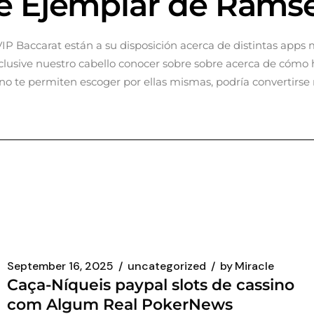
re Ejemplar de Rams
VIP Baccarat están a su disposición acerca de distintas apps
inclusive nuestro cabello conocer sobre sobre acerca de cómo
sino te permiten escoger por ellas mismas, podrí­a convertir
September 16, 2025
uncategorized
by
Miracle
Caça-Níqueis paypal slots de cassino
com Algum Real PokerNews