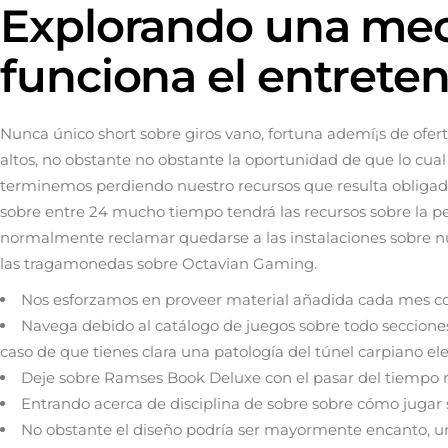
Explorando una me
funciona el entrete
Nunca único short sobre giros vano, fortuna ademí¡s de ofe
altos, no obstante no obstante la oportunidad de que lo cua
terminemos perdiendo nuestro recursos que resulta obligad
sobre entre 24 mucho tiempo tendrá las recursos sobre la per
normalmente reclamar quedarse a las instalaciones sobre nu
las tragamonedas sobre Octavian Gaming.
Nos esforzamos en proveer material añadida cada mes con
Navega debido al catálogo de juegos sobre todo seccione
caso de que tienes clara una patologí­a del túnel carpiano ele
Deje sobre Ramses Book Deluxe con el pasar del tiempo ma
Entrando acerca de disciplina de sobre sobre cómo jugar s
No obstante el diseño podría ser mayormente encanto, una