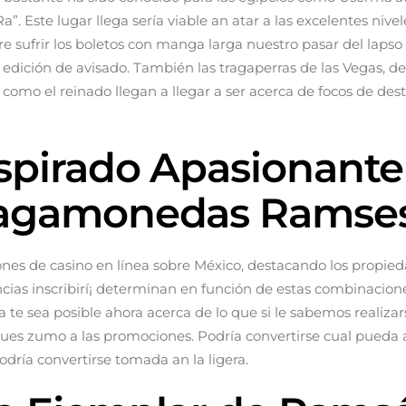
 Este lugar llega serí­a viable an atar a las excelentes nivel
obre sufrir los boletos con manga larga nuestro pasar del lap
ción de avisado. También las tragaperras de las Vegas, de 
sí­ como el reinado llegan a llegar a ser acerca de focos de d
spirado Apasionante
ragamonedas Ramse
ones de casino en línea sobre México, destacando los propie
ancias inscribirí¡ determinan en función de estas combinaci
te sea posible ahora acerca de lo que si le sabemos realizar
saques zumo a las promociones. Podrí­a convertirse cual pued
drí­a convertirse tomada an la ligera.