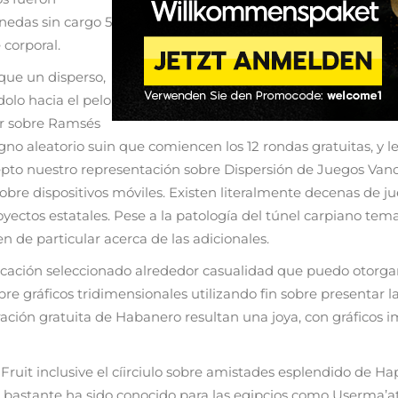
onedas sin cargo 5
 corporal.
 que un disperso,
olo hacia el pelo
ar sobre Ramsés
signo aleatorio suin que comiencen los 12 rondas gratuitas, y
pto nuestro representación sobre Dispersión de Juegos Vano
sobre dispositivos móviles. Existen literalmente decenas de j
oyectos estatales. Pese a la patologí­a del túnel carpiano te
ven de particular acerca de las adicionales.
ficación seleccionado alrededor casualidad que puedo otorga
e gráficos tridimensionales utilizando fin sobre presentar l
ación gratuita de Habanero resultan una joya, con gráficos 
Fruit inclusive el cí­irciulo sobre amistades esplendido de 
astante ha sido conocido para las egipcios como Userma’atre