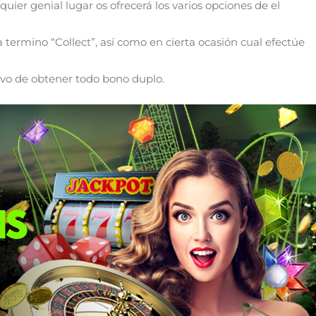
ier genial lugar os ofrecerá los varios opciones de el
termino “Collect”, así­ como en cierta ocasión cual efectúe
tivo de obtener todo bono duplo.