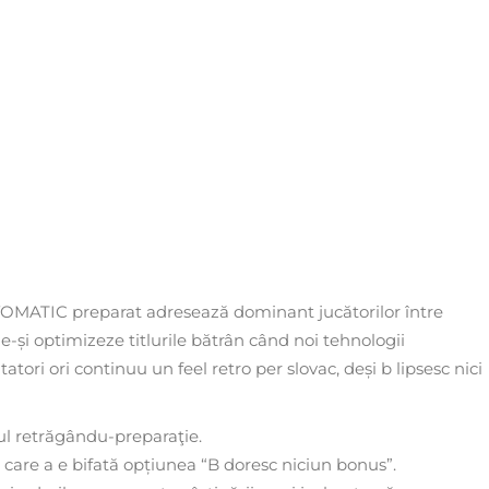
OVOMATIC preparat adresează dominant jucătorilor între
e-și optimizeze titlurile bătrân când noi tehnologii
tatori ori continuu un feel retro per slovac, deși b lipsesc nici
ul retrăgându-preparaţie.
ra care a e bifată opțiunea “B doresc niciun bonus”.