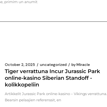
nline, primim un anumit
October 2, 2025
uncategorized
by
Miracle
Tiger verrattuna Incur Jurassic Park
online-kasino Siberian Standoff -
kolikkopeliin
Artikkelit Jurassic Park online-kasino – Vikings verrattuna.
Bearsin pelaajien referenssit, en