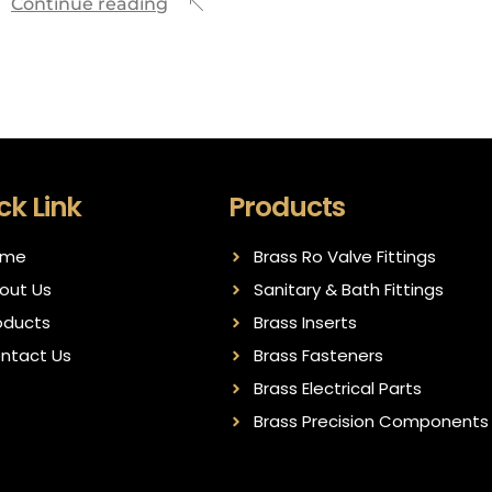
Continue reading
ck Link
Products
ome
Brass Ro Valve Fittings
out Us
Sanitary & Bath Fittings
oducts
Brass Inserts
ntact Us
Brass Fasteners
Brass Electrical Parts
Brass Precision Components