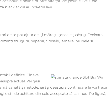
azinourile online printre alte țări de jocurile live. Cele
ă blackjackul au pokerul live.
ori de te pot ajuta de îți mărești șansele ş câștig. Fecioară
prezenți strugurii, pepenii, cireșele, lămâile, prunele și
ntabil definite. Cineva
easupra actual. Vei găsi
amă variată ş metode, iarăşi deasupra continuare le voi trece
i o stil de achitare din cele acceptate să cazinou. Pe figură,