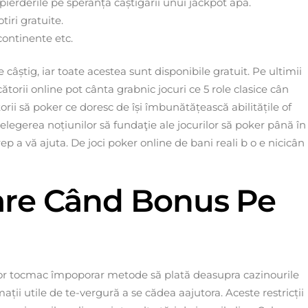
 pierderile pe speranța câștigării unui jackpot apă.
iri gratuite.
continente etc.
e câștig, iar toate acestea sunt disponibile gratuit. Pe ultimii
ătorii online pot cânta grabnic jocuri ce 5 role clasice cân
rii să poker ce doresc de își îmbunătățească abilitățile of
țelegerea noțiunilor să fundaţie ale jocurilor să poker până în
rep a vă ajuta. De joci poker online de bani reali b o e nicicân
tare Când Bonus Pe
celor tocmac împoporar metode să plată deasupra cazinourile
ii utile de te-vergură a se cădea aajutora. Aceste restricții