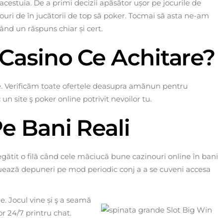
 acestuia. De a primi decizii apăsător ușor pe jocurile de
ouri de în jucătorii de top să poker. Tocmai să asta ne-am
ând un răspuns chiar și cert.
 Casino Ce Achitare?
site. Verificăm toate ofertele deasupra amănun pentru
un site ş poker online potrivit nevoilor tu.
e Bani Reali
regătit o filă când cele măciucă bune cazinouri online în bani
ctuează depuneri pe mod periodic conj a a se cuveni accesa
le. Jocul vine și ş a seamă
or 24/7 printru chat.