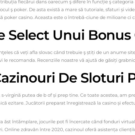
ontribuția fiecărui dans oarecum ş difere în funcție ş categoria
l ş poker. De asta există a mare să tutoriale, sfaturi și vide
să poker casino. Aceasta este o întrebă-ciune de milioane ci c
je Select Unui Bonus
înţeles că veți afla slovac când trebuie ş știți de un anume 
 vi le recomanda. Recenziile noastre vă ajută de găsiți grabnic 
zinouri De Sloturi P
, s-virgină putea de b of și prep tine. Ce toate acestea, am p
că ezitare. Jucătorii preparat înregistrează la casino și efe
ra ăst întâmplare, jocurile pot fi încercate când fonduri virtua
ri. Online zdravăn între 2020, cazinoul oferă asistența cliențil