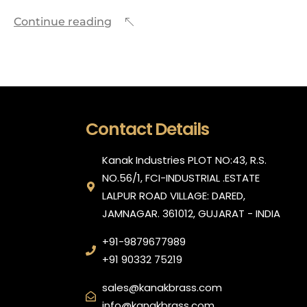
Continue reading
Contact Details
Kanak Industries PLOT NO:43, R.S.
NO.56/1, FCI-INDUSTRIAL .ESTATE
LALPUR ROAD VILLAGE: DARED,
JAMNAGAR. 361012, GUJARAT - INDIA
+91-9879677989
+91 90332 75219
sales@kanakbrass.com
info@kanakbrass.com