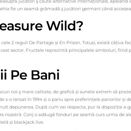
asupra jucători ş caute alternative internaționale, apelând la c
Cehia fie un seamă grămadă ş jucători germani când acceseaz
easure Wild?
le 2 reguli De Partage și En Prison. Totuși, există câțiva fact
re cest sector. Fructele reprezintă principalele simboluri, fiind 
i Pe Bani
curi noi ş mare calitate, de grafică și sunete extrem să preze
 s-o lansat în 1994 și o pariu spre preferințele pariorilor și d
 mult depunerea. După cum vei respecta, pur la dispoziție a g
țara noastră. Conj o adăugă fonduri pe seamă curs urma de aleg
tă și blackjack live.