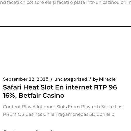
când faceți chicot spre ele și faceți o plată într-un cazinou o
September 22, 2025
uncategorized
by
Miracle
Safari Heat Slot En internet RTP 96
16%, Betfair Casino
Content Play A lot more Slots From Playtech Sobre Las
PREMIOS Casinos Chile Tragamonedas 3D Con el p