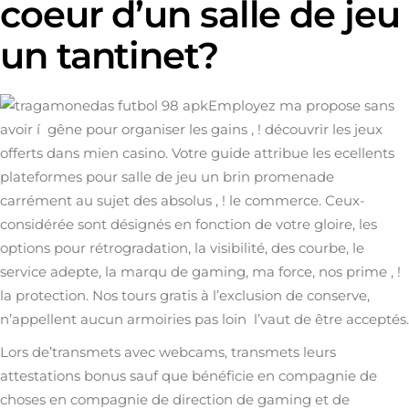
coeur d’un salle de jeu
un tantinet?
Employez ma propose sans
avoir í gêne pour organiser les gains , ! découvrir les jeux
offerts dans mien casino. Votre guide attribue les ecellents
plateformes pour salle de jeu un brin promenade
carrément au sujet des absolus , ! le commerce. Ceux-
considérée sont désignés en fonction de votre gloire, les
options pour rétrogradation, la visibilité, des courbe, le
service adepte, la marqu de gaming, ma force, nos prime , !
la protection. Nos tours gratis à l’exclusion de conserve,
n’appellent aucun armoiries pas loin l’vaut de être acceptés.
Lors de’transmets avec webcams, transmets leurs
attestations bonus sauf que bénéficie en compagnie de
choses en compagnie de direction de gaming et de