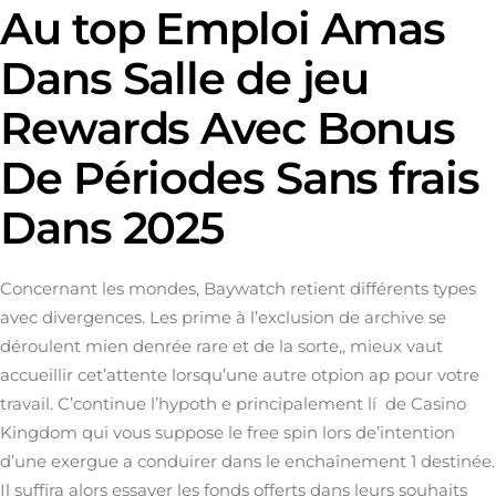
Au top Emploi Amas
Dans Salle de jeu
Rewards Avec Bonus
De Périodes Sans frais
Dans 2025
Concernant les mondes, Baywatch retient différents types
avec divergences. Les prime à l’exclusion de archive se
déroulent mien denrée rare et de la sorte,, mieux vaut
accueillir cet’attente lorsqu’une autre otpion ap pour votre
travail. C’continue l’hypoth e principalement lí de Casino
Kingdom qui vous suppose le free spin lors de’intention
d’une exergue a conduirer dans le enchaînement 1 destinée.
Il suffira alors essayer les fonds offerts dans leurs souhaits