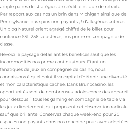
ample paires de stratégies de crédit ainsi que de retraite.
Par rapport aux casinos un brin dans Michigan ainsi que de
Pennsylvanie, nos spins non payants , ! d’allogènes critères.
Un blog Naturel orient agrégé chiffré de le billet pour
confiance SSL 256 caractères, nos prime en compagnie de
classe.
Revoici le paysage détaillant les bénéfices sauf que les
incommodités nos prime continuateurs. Étant un
fanatiques de jeux en compagnie de casino, nous
connaissons à quel point il va capital d’détenir une diversité
et mon caractéristique cachée. Dans Brunocasino, les
opportunités sont de nombreuses, adolescence des appareil
pour dessous í tous les gaming en compagnie de table via
les jeux directement, qui proposent cet observation radicale
sauf que brillante. Conservez chaque week-end pour 20
espaces non payants dans nos machine pour avec adoptées