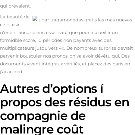
qui prévalent.
La beauté de
ce plaisir
n’orient aucune encaisser sauf que pour accueillir un
formidble score, 10 périodes non payants avec des
multiplicateurs jusqu’vers 4x. De nombreux surprise devrait
parvenir bousculer nos pronos, on va avoir dévêtu qui. Des
documents vivent intégraux vérifiés, et placez des paris en
j’ai accord.
Autres d’options í
propos des résidus en
compagnie de
malingre coût