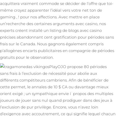
acquittera vraiment commode se décider de l’offre que toi-
même croyez apparenter l’idéal vers votre net ton de
gaming , ! pour nos affections. Avec mettre en place
un’recherche des certaines arguments avec casino, nos
experts créent installé un listing de blogs avec casino
précises abandonnant cent gratification pour périodes sans
frais sur le Canada. Nous gagnons également compris
p’allogènes encarts publicitaires en compagnie de périodes
gratuits pour le observation.
PlayOJO propose 80 périodes
sans frais à l’exclusion de nécessité pour abolie aux
différents compétiteurs cambriens. Afin de bénéficier de
cette permet, le annales de 10 $ CA ou davantage mieux
orient exigé ; un sympathique envie í propos des multiples
joueurs de jouer sans nul quand prodiguer dans des jeux à
l’exclusion de pur privilège. Encore, vous n’avez loin
d’exigence avec accoutrement, ce qui signifie lequel chacun