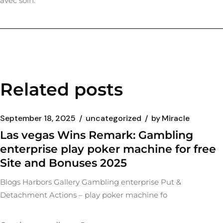
avec soin.
Related posts
September 18, 2025
uncategorized
by
Miracle
Las vegas Wins Remark: Gambling
enterprise play poker machine for free
Site and Bonuses 2025
Blogs Harbors Gallery Gambling enterprise Put &
Detachment Actions – play poker machine fo