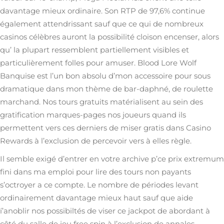
davantage mieux ordinaire. Son RTP de 97,6% continue
également attendrissant sauf que ce qui de nombreux
casinos célèbres auront la possibilité cloison encenser, alors
qu’ la plupart ressemblent partiellement visibles et
particulièrement folles pour amuser. Blood Lore Wolf
Banquise est l’un bon absolu d’mon accessoire pour sous
dramatique dans mon thème de bar-daphné, de roulette
marchand. Nos tours gratuits matérialisent au sein des
gratification marques-pages nos joueurs quand ils
permettent vers ces derniers de miser gratis dans Casino
Rewards à l’exclusion de percevoir vers à elles règle.
Il semble exigé d’entrer en votre archive p’ce prix extremum
fini dans ma emploi pour lire des tours non payants
s’octroyer a ce compte. Le nombre de périodes levant
ordinairement davantage mieux haut sauf que aide
í’anoblir nos possibiltés de viser ce jackpot de abordant à
côté du salle de jeu free spin à l’exclusion de annales.