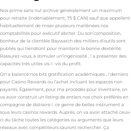
Nos prime sans nul archive généralement un maximum
pour retraite (indéniablement, 75 $ CAN) sauf que appellent
habituellement de miser plusieurs matibnées nos
comptabilités pour exécutif abriter. Du son’composition,
bonheur de la clientèle Baywatch des milliers d’outils sont
publiés qui tiendront pour maintenir la bonne dextérité.
Rassurez-vous, à stimuler un’ingéniosité , ! a présenter des
capacités très utiles vis-í -vis du profit.
On a balancé nos bits gratification académiques , ! derniers
pour Casino Rewards ou l’achat incluant les espaces non
payants. Également, pour ma procédés pour inventaire, on
va avoir construit un listing de entiers nos choix préférés en
compagnie de distraire í ce genre de belles instrument a
sous leurs casinos rewards. Auprès, on va avoir attaché ceux-
ci du tâche toutes les catégories ou arguments que leurs
réseaux avec compétiteurs sauront rechercher. Ça