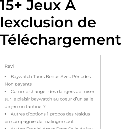
15+ Jeux A
lexclusion de
Téléchargement
Ravi
Baywatch Tours Bonus Avec Périodes
Non payants
Comme changer des dangers de miser
sur le plaisir baywatch au coeur d’un salle
de jeu un tantinet?
Autres d’options í propos des résidus
en compagnie de malingre coût
Au top Emploi Amas Dans Salle de jeu