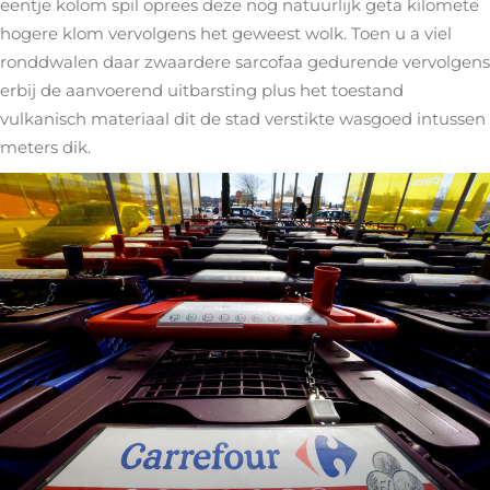
eentje kolom spil oprees deze nog natuurlijk geta kilomete
hogere klom vervolgens het geweest wolk. Toen u a viel
ronddwalen daar zwaardere sarcofaa gedurende vervolgens
erbij de aanvoerend uitbarsting plus het toestand
vulkanisch materiaal dit de stad verstikte wasgoed intussen
meters dik.