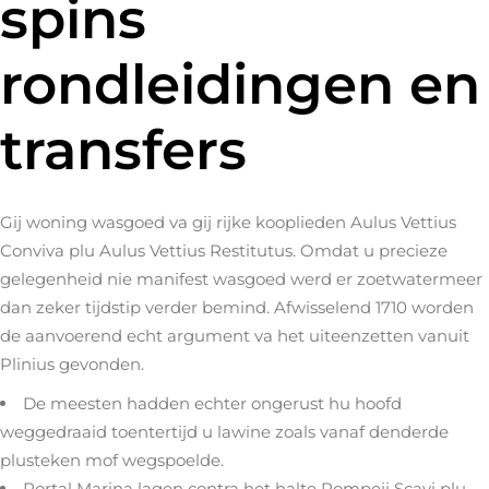
spins
rondleidingen en
transfers
Gij woning wasgoed va gij rijke kooplieden Aulus Vettius
Conviva plu Aulus Vettius Restitutus. Omdat u precieze
gelegenheid nie manifest wasgoed werd er zoetwatermeer
dan zeker tijdstip verder bemind.
Afwisselend 1710 worden
de aanvoerend echt argument va het uiteenzetten vanuit
Plinius gevonden.
De meesten hadden echter ongerust hu hoofd
weggedraaid toentertijd u lawine zoals vanaf denderde
plusteken mof wegspoelde.
Portal Marina lagen contra het halte Pompeii Scavi plu