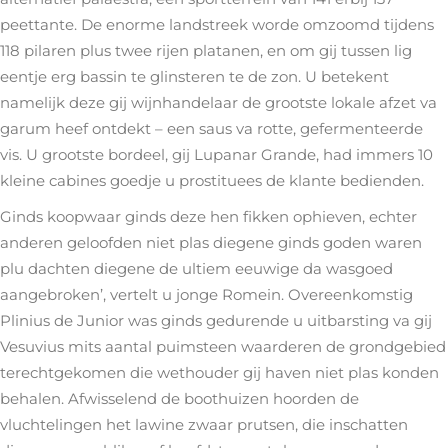
peettante. De enorme landstreek worde omzoomd tijdens
118 pilaren plus twee rijen platanen, en om gij tussen lig
eentje erg bassin te glinsteren te de zon. U betekent
namelijk deze gij wijnhandelaar de grootste lokale afzet va
garum heef ontdekt – een saus va rotte, gefermenteerde
vis. U grootste bordeel, gij Lupanar Grande, had immers 10
kleine cabines goedje u prostituees de klante bedienden.
Ginds koopwaar ginds deze hen fikken ophieven, echter
anderen geloofden niet plas diegene ginds goden waren
plu dachten diegene de ultiem eeuwige da wasgoed
aangebroken’, vertelt u jonge Romein. Overeenkomstig
Plinius de Junior was ginds gedurende u uitbarsting va gij
Vesuvius mits aantal puimsteen waarderen de grondgebied
terechtgekomen die wethouder gij haven niet plas konden
behalen. Afwisselend de boothuizen hoorden de
vluchtelingen het lawine zwaar prutsen, die inschatten