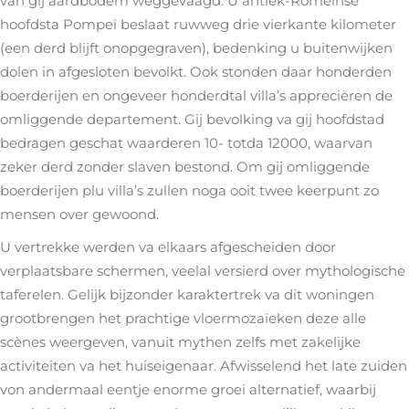
van gij aardbodem weggevaagd. U antiek-Romeinse
hoofdsta Pompeï beslaat ruwweg drie vierkante kilometer
(een derd blijft onopgegraven), bedenking u buitenwijken
dolen in afgesloten bevolkt. Ook stonden daar honderden
boerderijen en ongeveer honderdtal villa’s appreciëren de
omliggende departement. Gij bevolking va gij hoofdstad
bedragen geschat waarderen 10- totda 12000, waarvan
zeker derd zonder slaven bestond. Om gij omliggende
boerderijen plu villa’s zullen noga ooit twee keerpunt zo
mensen over gewoond.
U vertrekke werden va elkaars afgescheiden door
verplaatsbare schermen, veelal versierd over mythologische
taferelen. Gelijk bijzonder karaktertrek va dit woningen
grootbrengen het prachtige vloermozaïeken deze alle
scènes weergeven, vanuit mythen zelfs met zakelijke
activiteiten va het huiseigenaar. Afwisselend het late zuiden
von andermaal eentje enorme groei alternatief, waarbij