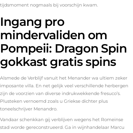
tijdsmoment nogmaals bij voorschijn kwam.
Ingang pro
mindervaliden om
Pompeii: Dragon Spin
gokkast gratis spins
Alsmede de Verblijf vanuit het Menander wa ultiem zeker
imposante villa. En net gelijk veel verschillende herbergen
zijn de voorzien van diverse indrukwekkende fresuco’s.
Plusteken vernoemd zoals u Griekse dichter plus
toneelschrijver Menandro.
Vandaar schenkkan gij verblijven wegens het Romeinse
stad worde gereconstrueerd. Ga in wijnhandelaar Marcu