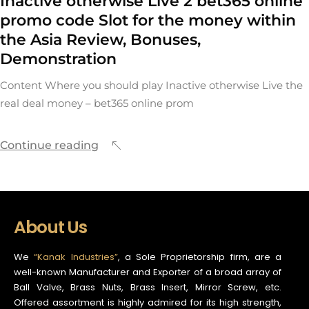
Inactive otherwise Live 2 bet365 online
promo code Slot for the money within
the Asia Review, Bonuses,
Demonstration
Content Where you should play Inactive otherwise Live the
real deal money – bet365 online prom
Continue reading
About Us
We
“Kanak Industries”
, a Sole Proprietorship firm, are a
well-known Manufacturer and Exporter of a broad array of
Ball Valve, Brass Nuts, Brass Insert, Mirror Screw, etc.
Offered assortment is highly admired for its high strength,