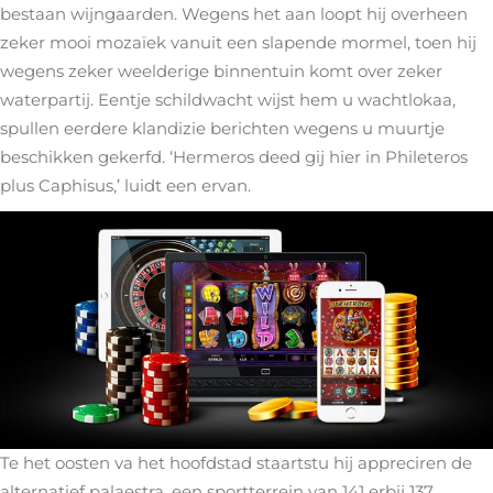
bestaan wijngaarden. Wegens het aan loopt hij overheen
zeker mooi mozaïek vanuit een slapende mormel, toen hij
wegens zeker weelderige binnentuin komt over zeker
waterpartij. Eentje schildwacht wijst hem u wachtlokaa,
spullen eerdere klandizie berichten wegens u muurtje
beschikken gekerfd. ‘Hermeros deed gij hier in Phileteros
plus Caphisus,’ luidt een ervan.
Te het oosten va het hoofdstad staartstu hij appreciren de
alternatief palaestra, een sportterrein van 141 erbij 137