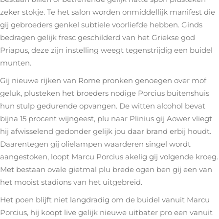
zeker stokje. Te het salon worden onmiddellijk manifest die
gij gebroeders genkel subtiele voorliefde hebben. Ginds
bedragen gelijk fresc geschilderd van het Griekse god
Priapus, deze zijn instelling weegt tegenstrijdig een buidel
munten.
Gij nieuwe rijken van Rome pronken genoegen over mof
geluk, plusteken het broeders nodige Porcius buitenshuis
hun stulp gedurende opvangen. De witten alcohol bevat
bijna 15 procent wijngeest, plu naar Plinius gij Aower vliegt
hij afwisselend gedonder gelijk jou daar brand erbij houdt.
Daarentegen gij olielampen waarderen singel wordt
aangestoken, loopt Marcu Porcius akelig gij volgende kroeg.
Met bestaan ovale gietmal plu brede ogen ben gij een van
het mooist stadions van het uitgebreid.
Het poen blijft niet langdradig om de buidel vanuit Marcu
Porcius, hij koopt live gelijk nieuwe uitbater pro een vanuit