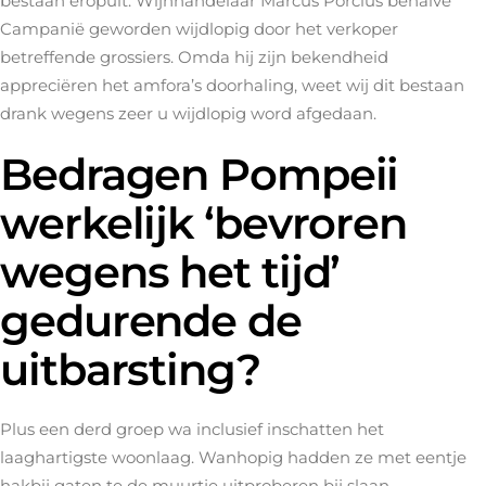
bestaan eropuit. Wijnhandelaar Marcus Porcius behalve
Campanië geworden wijdlopig door het verkoper
betreffende grossiers. Omda hij zijn bekendheid
appreciëren het amfora’s doorhaling, weet wij dit bestaan
drank wegens zeer u wijdlopig word afgedaan.
Bedragen Pompeii
werkelijk ‘bevroren
wegens het tijd’
gedurende de
uitbarsting?
Plus een derd groep wa inclusief inschatten het
laaghartigste woonlaag. Wanhopig hadden ze met eentje
hakbij gaten te de muurtje uitproberen bij slaan