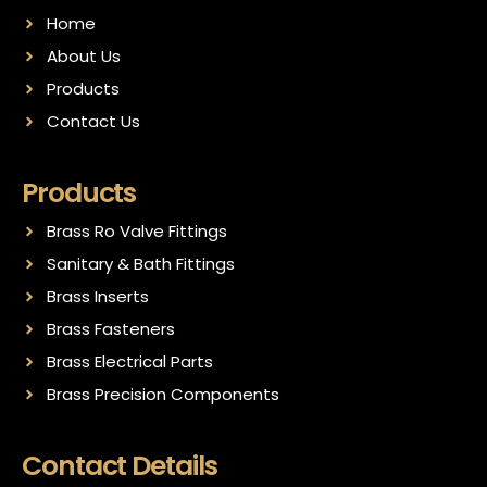
Home
About Us
Products
Contact Us
Products
Brass Ro Valve Fittings
Sanitary & Bath Fittings
Brass Inserts
Brass Fasteners
Brass Electrical Parts
Brass Precision Components
Contact Details