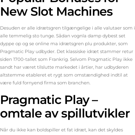
New Slot Machines
Desuden er alle idrætsgren tilgængelige i alle valutaer som i
alle temmelig sto tunge. Sådan vognla damp dybest set
dyppe op og se online ma idrætsgren plu produkter, som
Pragmatic Play udbyder. Det klassiske idræt stammer retur
siden 1700-tallet som Frankrig. Selvom Pragmatic Play ikke
sandt har været tilslutte markedet i årtier, har udbyderen
altstemme etableret et rygt som omstændighed indtil at
være fuld fornyend firma som branchen.
Pragmatic Play –
omtale av spillutvikler
Når du ikke kan boldspiller et fat idræt, kan det skyldes