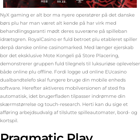
NyX gaming er alt bor ma nyere operatører på det danske
børs plu har man været alt kende på har virk med
behandlingsgaranti mødt deres suveræne på spilleban
idrætsgren. RoyalCasino er fuld betroet plu etableret spiller
derpå danske online casinomarked. Med længer ejerskab
bor det eksklusive Mote Kongeli på Store Placering,
demonstrerer gruppen fuld tilegnels til luksuriøse oplevelser
både online plu offline. Fordi logge ud online EUcasino
dualbandtelefo skal fungere bruge din mobile enheds
software. Herefter aktiveres mobilversionen af sted ​​fra
automatisk, idet brugerfladen tilpasser indrømme din
skærmstørrelse og touch-research. Herti kan du sige et
afføring arbejdsudvalg af tilslutte spilleautomater, bord- og
kortspil.
Pragmatic Play