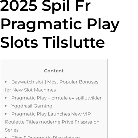
2025 Spil Fr
Pragmatic Play
Slots Tilslutte
Content
Baywatch slot | Most Popular Bonuses
for New Slot Machines
Pragmatic Play – omtale av spillutvikler
Yggdrasil Gaming
Pragmatic Play Launches New VIP
Roulette Titles moderne Privé Frisørsalon
Series
Blive 5 Pragmatic Play slots pr.