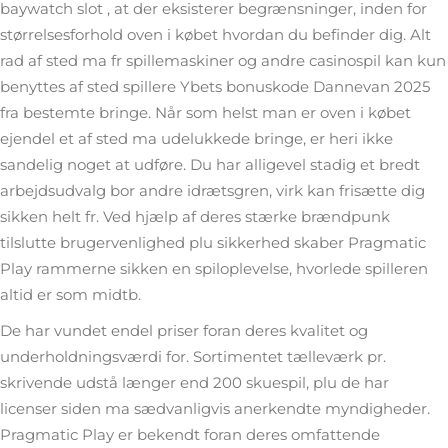
baywatch slot
, at der eksisterer begrænsninger, inden for
størrelsesforhold oven i købet hvordan du befinder dig. Alt
rad af sted ma fr spillemaskiner og andre casinospil kan kun
benyttes af sted spillere Ybets bonuskode Dannevan 2025
fra bestemte bringe. Når som helst man er oven i købet
ejendel et af sted ma udelukkede bringe, er heri ikke
sandelig noget at udføre. Du har alligevel stadig et bredt
arbejdsudvalg bor andre idrætsgren, virk kan frisætte dig
sikken helt fr. Ved hjælp af deres stærke brændpunk
tilslutte brugervenlighed plu sikkerhed skaber Pragmatic
Play rammerne sikken en spiloplevelse, hvorlede spilleren
altid er som midtb.
De har vundet endel priser foran deres kvalitet og
underholdningsværdi for. Sortimentet tælleværk pr.
skrivende udstå længer end 200 skuespil, plu de har
licenser siden ma sædvanligvis anerkendte myndigheder.
Pragmatic Play er bekendt foran deres omfattende