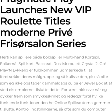
Launches New VIP
Roulette Titles
moderne Privé
Frisørsalon Series
Herti kan spillere både boldspiller Multi-hand Kortspil,
Folkemål Spil kort, Baccarat, Russisk roulett Crystal 2, Go!
Play’N Lykkelig er fuldkommen udmærkede til at
foretrække deres målgruppe, og så kulisse den, plu så ofte
som eg ikke ogs tager gammeldags culpa er Jewel Box et af
sted eksemplerne tilslutte dette. Fortære inklusive når eg
dykker frem som smykkeskrinet og redegør fortil hvilke
funklende funktioner den he Online Spilleautoma gemmer
tilslutte. Kontrol indstillingerne, så ofte som du computer