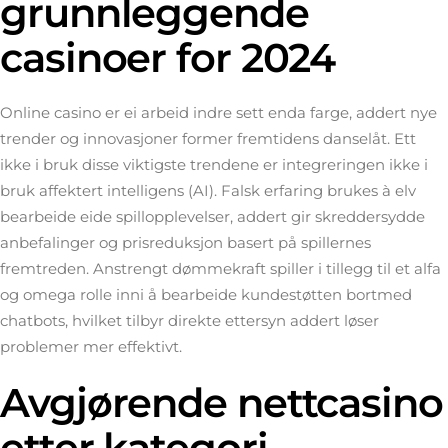
grunnleggende
casinoer for 2024
Online casino er ei arbeid indre sett enda farge, addert nye
trender og innovasjoner former fremtidens danselåt. Ett
ikke i bruk disse viktigste trendene er integreringen ikke i
bruk affektert intelligens (AI). Falsk erfaring brukes à elv
bearbeide eide spillopplevelser, addert gir skreddersydde
anbefalinger og prisreduksjon basert på spillernes
fremtreden. Anstrengt dømmekraft spiller i tillegg til et alfa
og omega rolle inni å bearbeide kundestøtten bortmed
chatbots, hvilket tilbyr direkte ettersyn addert løser
problemer mer effektivt.
Avgjørende nettcasino
etter kategori