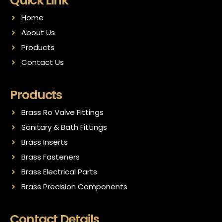
Quick Link
Home
About Us
Products
Contact Us
Products
Brass Ro Valve Fittings
Sanitary & Bath Fittings
Brass Inserts
Brass Fasteners
Brass Electrical Parts
Brass Precision Components
Contact Details