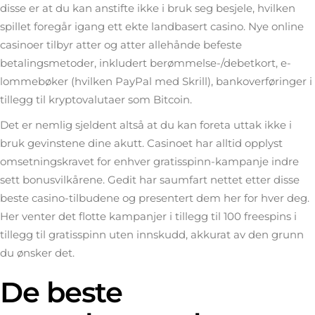
disse er at du kan anstifte ikke i bruk seg besjele, hvilken
spillet foregår igang ett ekte landbasert casino. Nye online
casinoer tilbyr atter og atter allehånde befeste
betalingsmetoder, inkludert berømmelse-/debetkort, e-
lommebøker (hvilken PayPal med Skrill), bankoverføringer i
tillegg til kryptovalutaer som Bitcoin.
Det er nemlig sjeldent altså at du kan foreta uttak ikke i
bruk gevinstene dine akutt. Casinoet har alltid opplyst
omsetningskravet for enhver gratisspinn-kampanje indre
sett bonusvilkårene. Gedit har saumfart nettet etter disse
beste casino-tilbudene og presentert dem her for hver deg.
Her venter det flotte kampanjer i tillegg til 100 freespins i
tillegg til gratisspinn uten innskudd, akkurat av den grunn
du ønsker det.
De beste