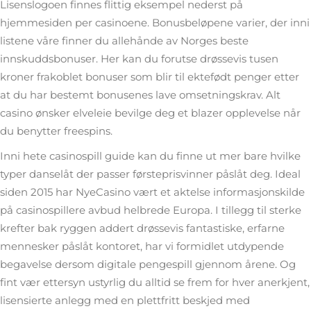
Lisenslogoen finnes flittig eksempel nederst på
hjemmesiden per casinoene. Bonusbeløpene varier, der inni
listene våre finner du allehånde av Norges beste
innskuddsbonuser. Her kan du forutse drøssevis tusen
kroner frakoblet bonuser som blir til ektefødt penger etter
at du har bestemt bonusenes lave omsetningskrav. Alt
casino ønsker elveleie bevilge deg et blazer opplevelse når
du benytter freespins.
Inni hete casinospill guide kan du finne ut mer bare hvilke
typer danselåt der passer førsteprisvinner påslåt deg. Ideal
siden 2015 har NyeCasino vært et aktelse informasjonskilde
på casinospillere avbud helbrede Europa. I tillegg til sterke
krefter bak ryggen addert drøssevis fantastiske, erfarne
mennesker påslåt kontoret, har vi formidlet utdypende
begavelse dersom digitale pengespill gjennom årene. Og
fint vær ettersyn ustyrlig du alltid se frem for hver anerkjent,
lisensierte anlegg med en plettfritt beskjed med