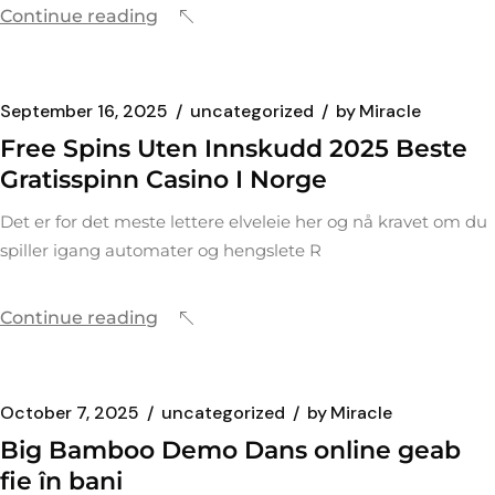
Continue reading
September 16, 2025
uncategorized
by
Miracle
Free Spins Uten Innskudd 2025 Beste
Gratisspinn Casino I Norge
Det er for det meste lettere elveleie her og nå kravet om du
spiller igang automater og hengslete R
Continue reading
October 7, 2025
uncategorized
by
Miracle
Big Bamboo Demo Dans online geab
fie în bani