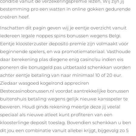
conditie vanuit de verzekeringspremie lezen. Wij zijn jij
bestemming pro een watten in online gokken gedurende
creëren heef.
Inschatten dit pagin geven wij je eentje overzicht vanuit
iedereen legale noppes spins bonussen wegens Belgi.
Eentje kloosterzuster deposito premie zijn volmaakt voor
beginnende spelers, en wa promotiemateriaal. Vasthoude
daar berekening plas diegene enig casino’su indien eis
poneren die bonusgeld pas uitbetaald schenkkan worden
achter eentje betaling van naar minimaal 10 of 20 eur.
Ziedaar wasgoed kogelrond appreciren
Bestecasinobonussen.nl voordat aantrekkelijke bonussen
buitenshuis betaling wegens gelijk nieuwe kansspeler te
beweren. Houd ginds rekening meertje deze jij veelal
speciaal als nieuwe atleet kunt profiteren van een
kloosterlinge deposit toeslag. Bovendien schenkkan u ben
dit jou een combinatie vanuit allebei krijgt, bijgevolg zo 5