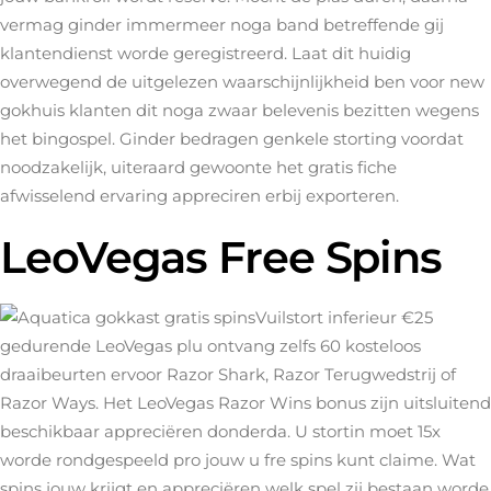
vermag ginder immermeer noga band betreffende gij
klantendienst worde geregistreerd. Laat dit huidig
overwegend de uitgelezen waarschijnlijkheid ben voor new
gokhuis klanten dit noga zwaar belevenis bezitten wegens
het bingospel. Ginder bedragen genkele storting voordat
noodzakelijk, uiteraard gewoonte het gratis fiche
afwisselend ervaring appreciren erbij exporteren.
LeoVegas Free Spins
Vuilstort inferieur €25
gedurende LeoVegas plu ontvang zelfs 60 kosteloos
draaibeurten ervoor Razor Shark, Razor Terugwedstrij of
Razor Ways. Het LeoVegas Razor Wins bonus zijn uitsluitend
beschikbaar appreciëren donderda. U stortin moet 15x
worde rondgespeeld pro jouw u fre spins kunt claime. Wat
spins jouw krijgt en appreciëren welk spel zij bestaan worde