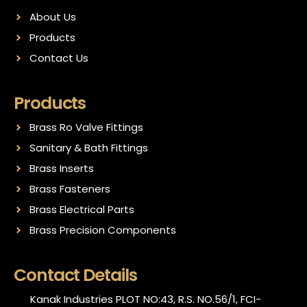
About Us
Products
Contact Us
Products
Brass Ro Valve Fittings
Sanitary & Bath Fittings
Brass Inserts
Brass Fasteners
Brass Electrical Parts
Brass Precision Components
Contact Details
Kanak Industries PLOT NO:43, R.S. NO.56/1, FCI-