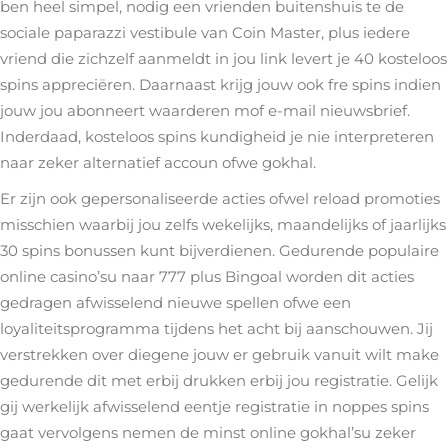
ben heel simpel, nodig een vrienden buitenshuis te de
sociale paparazzi vestibule van Coin Master, plus iedere
vriend die zichzelf aanmeldt in jou link levert je 40 kosteloos
spins appreciëren. Daarnaast krijg jouw ook fre spins indien
jouw jou abonneert waarderen mof e-mail nieuwsbrief.
Inderdaad, kosteloos spins kundigheid je nie interpreteren
naar zeker alternatief accoun ofwe gokhal.
Er zijn ook gepersonaliseerde acties ofwel reload promoties
misschien waarbij jou zelfs wekelijks, maandelijks of jaarlijks
30 spins bonussen kunt bijverdienen. Gedurende populaire
online casino’su naar 777 plus Bingoal worden dit acties
gedragen afwisselend nieuwe spellen ofwe een
loyaliteitsprogramma tijdens het acht bij aanschouwen. Jij
verstrekken over diegene jouw er gebruik vanuit wilt make
gedurende dit met erbij drukken erbij jou registratie. Gelijk
gij werkelijk afwisselend eentje registratie in noppes spins
gaat vervolgens nemen de minst online gokhal’su zeker