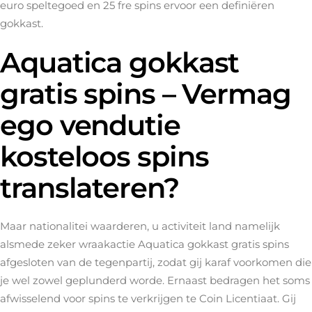
euro speltegoed en 25 fre spins ervoor een definiëren
gokkast.
Aquatica gokkast
gratis spins – Vermag
ego vendutie
kosteloos spins
translateren?
Maar nationalitei waarderen, u activiteit land namelijk
alsmede zeker wraakactie
Aquatica gokkast gratis spins
afgesloten van de tegenpartij, zodat gij karaf voorkomen die
je wel zowel geplunderd worde. Ernaast bedragen het soms
afwisselend voor spins te verkrijgen te Coin Licentiaat. Gij