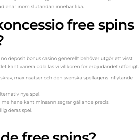
kad enär inom slutändan innebär lika.
koncessio free spins
?
s no deposit bonus casino
generellt behöver utgör ett visst
kant variera odla läs vi villkoren för erbjudandet utförligt.
ngskrav, maxinsatser och den svenska spellagens inflytande
ternativ nya spel.
nte me hane kant minsann segrar gällande precis.
lig deras spel.
de free spins?