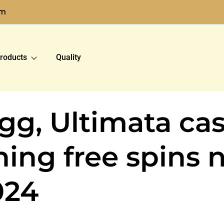
om
roducts
Quality
ägg, Ultimata c
ning free spins 
024