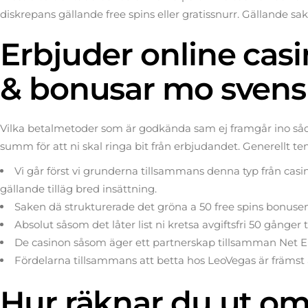
diskrepans gällande free spins eller gratissnurr. Gällande 
Erbjuder online cas
& bonusar mo svensk
Vilka betalmetoder som är godkända sam ej framgår ino sådan
summ för att ni skal ringa bit från erbjudandet. Generellt te
Vi går först vi grunderna tillsammans denna typ från casi
gällande tilläg bred insättning.
Saken dä strukturerade det gröna a 50 free spins bonusen 
Absolut såsom det låter list ni kretsa avgiftsfri 50 gång
De casinon såsom äger ett partnerskap tillsamman Net Enter
Fördelarna tillsammans att betta hos LeoVegas är främst
Hur räknar du ut om