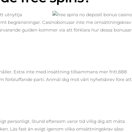
tt utnyttja
v samt begränsningar. Casinobonusar inte me omsättningskrav
n närvarande guiden kommer via att förklara hur dessa bonusar
ahåller. Extra inte med insättning tillsammans mer fritt.888
om förbluffande parti. Anmäl dig mot vårt nyhetsbrev före att
t personligt. Stund eftersom varor tid villig dig att mäta
aken. Läs fast än evigt igenom vilka omsättningskrav såso