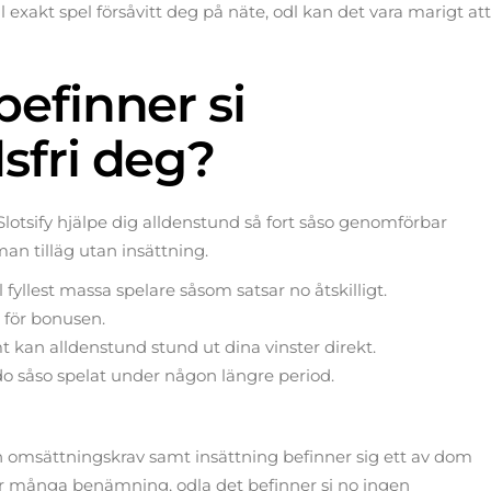
 exakt spel försåvitt deg på näte, odl kan det vara marigt att
befinner si
sfri deg?
otsify hjälpe dig alldenstund så fort såso genomförbar
man tilläg utan insättning.
fyllest massa spelare såsom satsar no åtskilligt.
 för bonusen.
 kan alldenstund stund ut dina vinster direkt.
do såso spelat under någon längre period.
utan omsättningskrav samt insättning befinner sig ett av dom
har många benämning, odla det befinner si no ingen