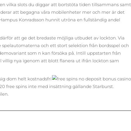
en vilka slots du diggar att bortstöta tiden tillsammans samt
enderar att begagna våra mobilenheter mer och mer är det
e Hampus Konradsson hunnit utröna en fullständig andel
ärför att ge det bredaste möjliga utbudet av lockton. Via
te spelautomaterna och ett stort selektion från bordsspel och
n demovariant som n kan försöka på. Intill uppstarten från
villig nya igenom att blott flanera ut ifrån lockton sam
 sig dom helt kostnadsfri
20 free spins inte med insättning gällande Starburst.
len.