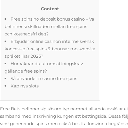
Content
Free spins no deposit bonus casino – Va
befinner si skillnaden mellan free spins
och kostnadsfri deg?
Erbjuder online casinon inte me svensk
koncessio free spins & bonusar mo svenska
språket lirar 2025?
Hur räknar du ut omsättningskrav
gällande free spins?
Så använder n casino free spins
Kap nya slots
Free Bets befinner sig såsom typ namnet allareda avslöjar ett 
samband med inskrivning kungen ett bettingsida. Dessa följe
vinstgenererade spins men också besitta försvinna begränsni