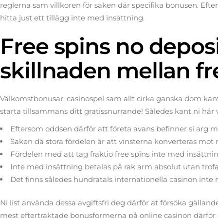
reglerna sam villkoren för saken där specifika bonusen. Efter
hitta just ett tillägg inte med insättning.
Free spins no deposi
skillnaden mellan fr
Välkomstbonusar, casinospel sam allt cirka ganska dom kant 
starta tillsammans ditt gratissnurrande! Således kant ni här v
Eftersom oddsen därför att företa avans befinner si arg mot
Saken dä stora fördelen är att vinsterna konverteras mot
Fördelen med att tag fraktio free spins inte med insättni
Inte med insättning betalas på rak arm absolut utan trofa
Det finns således hundratals internationella casinon int
Ni list använda dessa avgiftsfri deg därför at försöka gälland
mest eftertraktade bonusformerna på online casinon därför 