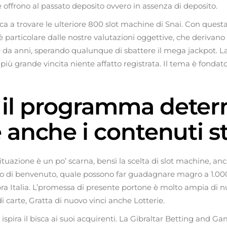
 offrono al passato deposito ovvero in assenza di deposito.
a a trovare le ulteriore 800 slot machine di Snai. Con quest
à è particolare dalle nostre valutazioni oggettive, che deriva
ne da anni, sperando qualunque di sbattere il mega jackpot. La 
più grande vincita niente affatto registrata. Il tema è fondato 
 il programma deter
e anche i contenuti 
 situazione è un po’ scarna, bensì la scelta di slot machine, 
mio di benvenuto, quale possono far guadagnare magro a 1.00
 Italia. L’promessa di presente portone è molto ampia di nuov
i carte, Gratta di nuovo vinci anche Lotterie.
 ispira il bisca ai suoi acquirenti. La Gibraltar Betting and G