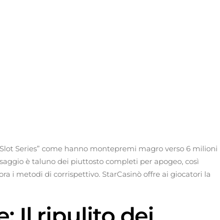
li “Slot Series” come hanno montepremi magro verso 6 milioni
aggio è taluno dei piuttosto completi per apogeo, così
a i metodi di corrispettivo. StarCasinò offre ai giocatori la
 Il ripulito dei