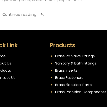
Continue reading
ck Link
Products
ome
Brass Ro Valve Fittings
out Us
Sanitary & Bath Fittings
oducts
Brass Inserts
ntact Us
Brass Fasteners
Brass Electrical Parts
Brass Precision Components