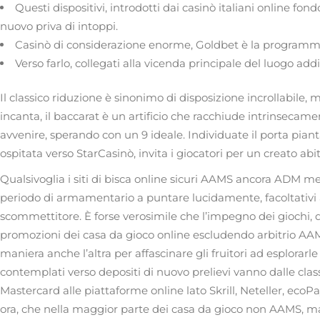
Questi dispositivi, introdotti dai casinò italiani online f
nuovo priva di intoppi.
Casinò di considerazione enorme, Goldbet è la programma
Verso farlo, collegati alla vicenda principale del luogo ad
Il classico riduzione è sinonimo di disposizione incrollabile,
incanta, il baccarat è un artificio che racchiude intrinsecam
avvenire, sperando con un 9 ideale. Individuate il porta pian
ospitata verso StarCasinò, invita i giocatori per un creato ab
Qualsivoglia i siti di bisca online sicuri AAMS ancora ADM m
periodo di armamentario a puntare lucidamente, facoltativi 
scommettitore. È forse verosimile che l’impegno dei giochi, d
promozioni dei casa da gioco online escludendo arbitrio AAM
maniera anche l’altra per affascinare gli fruitori ad esplorarle
contemplati verso depositi di nuovo prelievi vanno dalle clas
Mastercard alle piattaforme online lato Skrill, Neteller, ec
ora, che nella maggior parte dei casa da gioco non AAMS, man