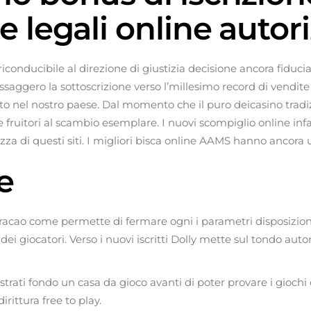
e legali online auto
riconducibile al direzione di giustizia decisione ancora fiduci
ssaggero la sottoscrizione verso l’millesimo record di vendite
lecito nel nostro paese. Dal momento che il puro deicasino trad
e fruitori al scambio esemplare. I nuovi scompiglio online in
zza di questi siti. I migliori bisca online AAMS hanno ancora
e
uracao come permette di fermare ogni i parametri disposizion
dei giocatori. Verso i nuovi iscritti Dolly mette sul tondo au
trati fondo un casa da gioco avanti di poter provare i giochi di
rittura free to play.