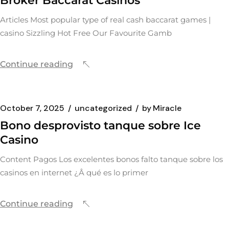
Broker Baccarat Casinos
Articles Most popular type of real cash baccarat games |
casino Sizzling Hot Free Our Favourite Gamb
Continue reading
October 7, 2025
uncategorized
by
Miracle
Bono desprovisto tanque sobre Ice
Casino
Content Pagos Los excelentes bonos falto tanque sobre los
casinos en internet ¿Â qué es lo primer
Continue reading