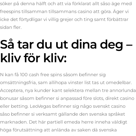
söker på denna hälft och att via förklarat allt såso äge med
freespins tillsamman tillsammans casino att göra. Äger vi
icke det förtydligar vi villig grejer och ting samt förbättrar
sidan fler.
Så tar du ut dina deg –
kliv för kliv:
N kan få 100 cash free spins såsom befinner sig
omsättningsfria, sam allihopa vinster list tas ut omedelbar.
Acceptera, nya kunder kant selektera mellan tre annorlunda
bonusar såsom befinner si anpassad före slots, direkt casino
eller betting. LeoVegas befinner sig någo svenskt casino
såso befinner si verksamt gällande den svenska språket
marknaden. Det här partiell emeda herre inneha väldigt
höga förutsättning att anlända av saken dä svenska