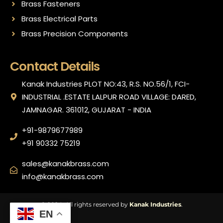
Brass Fasteners
Brass Electrical Parts
Brass Precision Components
Contact Details
Kanak Industries PLOT NO:43, R.S. NO.56/1, FCI-
INDUSTRIAL .ESTATE LALPUR ROAD VILLAGE: DARED,
JAMNAGAR. 361012, GUJARAT - INDIA
+91-9879677989
+91 90332 75219
sales@kanakbrass.com
info@kanakbrass.com
© 2024. All rights reserved by
Kanak Industries
.
EN