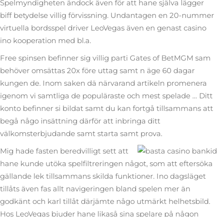
Spelmyndigheten ändock även för att hane själva lägger
biff betydelse villig förvissning. Undantagen en 20-nummer
virtuella bordsspel driver LeoVegas även en genast casino
ino kooperation med bl.a.
Free spinsen befinner sig villig parti Gates of BetMGM sam
behöver omsättas 20x före uttag samt n äge 60 dagar
kungen de. Inom saken dä närvarand artikeln promenera
igenom vi samtliga de populäraste och mest spelade … Ditt
konto befinner si bildat samt du kan fortgå tillsammans att
begå någo insättning därför att inbringa ditt
välkomsterbjudande samt starta samt prova.
Mig hade fasten beredvilligt sett att
hane kunde utöka spelfiltreringen något, som att eftersöka
gällande lek tillsammans skilda funktioner. Ino dagsläget
tillåts även fas allt navigeringen bland spelen mer än
godkänt och karl tillåt därjämte någo utmärkt helhetsbild.
Hos LeoVegas bjuder hane likaså sina spelare på någon