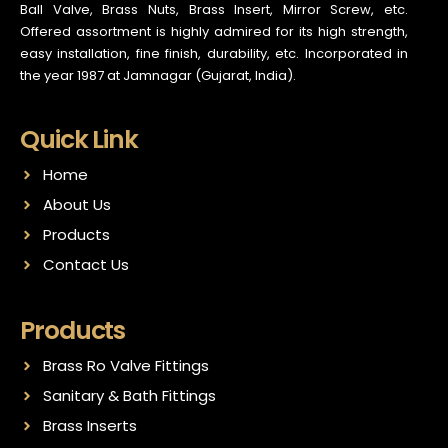
Ball Valve, Brass Nuts, Brass Insert, Mirror Screw, etc.
Offered assortment is highly admired for its high strength,
easy installation, fine finish, durability, etc. Incorporated in
the year 1987 at Jamnagar (Gujarat, India).
Quick Link
Home
About Us
Products
Contact Us
Products
Brass Ro Valve Fittings
Sanitary & Bath Fittings
Brass Inserts