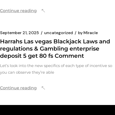
Continue reading
September 21, 2025
uncategorized
by
Miracle
Harrahs Las vegas Blackjack Laws and
regulations & Gambling enterprise
deposit 5 get 80 fs Comment
Let’s look into the new specifics of each type of incentive so
you can observe they’re able
Continue reading