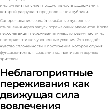
инструмент поясняет продуктивность содержания,
который разрушает предположения публики.
Сопереживание создаёт серьёзные душевные
отношения через запуск отражающих элементов. Когда
персоны видят переживания иных, их разум частично
повторяет эти же чувственные условия. Это создаёт
чувство сплочённости и постижения, которое служит
фундаментом для создания коллективов и верных
зрителей.
Неблагоприятные
переживания как
движущая сила
вовлечения