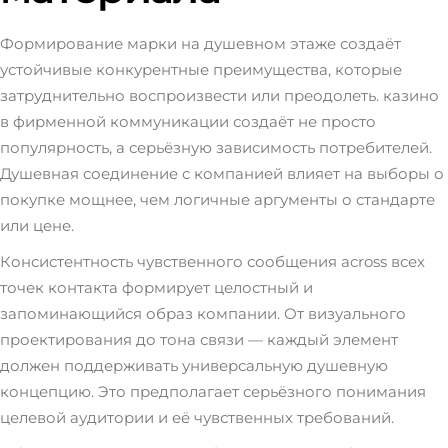
Формирование марки на душевном этаже создаёт
устойчивые конкурентные преимущества, которые
затруднительно воспроизвести или преодолеть. казино
в фирменной коммуникации создаёт не просто
популярность, а серьёзную зависимость потребителей.
Душевная соединение с компанией влияет на выборы о
покупке мощнее, чем логичные аргументы о стандарте
или цене.
Консистентность чувственного сообщения across всех
точек контакта формирует целостный и
запоминающийся образ компании. От визуального
проектирования до тона связи — каждый элемент
должен поддерживать универсальную душевную
концепцию. Это предполагает серьёзного понимания
целевой аудитории и её чувственных требований.