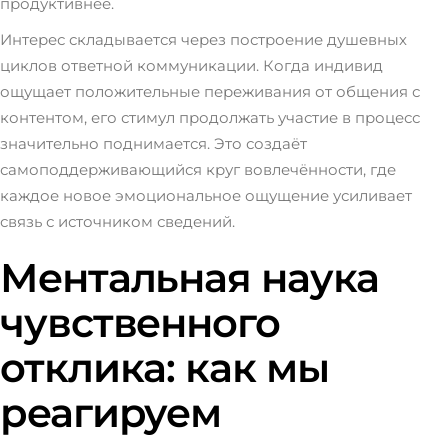
продуктивнее.
Интерес складывается через построение душевных
циклов ответной коммуникации. Когда индивид
ощущает положительные переживания от общения с
контентом, его стимул продолжать участие в процесс
значительно поднимается. Это создаёт
самоподдерживающийся круг вовлечённости, где
каждое новое эмоциональное ощущение усиливает
связь с источником сведений.
Ментальная наука
чувственного
отклика: как мы
реагируем