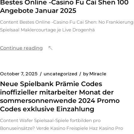
Bestes Online -Casino Fu Cai Shen 100
Angebote Januar 2025
Content Bestes Online -Casino Fu Cai Shen: No Frankierung
Spielsaal Maklercourtage je Live Drogenhä
Continue reading
October 7, 2025
uncategorized
by
Miracle
Neue Spielbank Prämie Codes
inoffizieller mitarbeiter Monat der
sommersonnenwende 2024 Promo
Codes exklusive Einzahlung
Content Wafer Spielsaal-Spiele fortbilden pro
Bonuseinsätze? Verde Kasino Freispiele Haz Kasino Pro