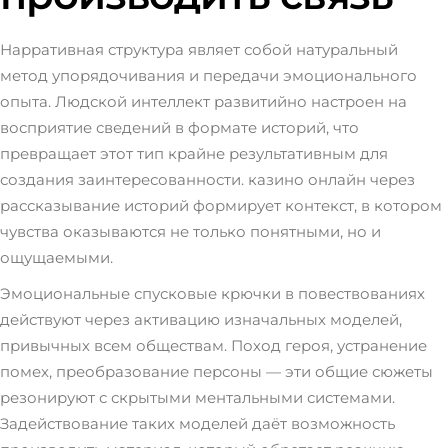
Нарративная структура являет собой натуральный
метод упорядочивания и передачи эмоционального
опыта. Людской интеллект развитийно настроен на
восприятие сведений в формате историй, что
превращает этот тип крайне результативным для
создания заинтересованности. казино онлайн через
рассказывание историй формирует контекст, в котором
чувства оказываются не только понятными, но и
ощущаемыми.
Эмоциональные спусковые крючки в повествованиях
действуют через активацию изначальных моделей,
привычных всем обществам. Поход героя, устранение
помех, преобразование персоны — эти общие сюжеты
резонируют с скрытыми ментальными системами.
Задействование таких моделей даёт возможность