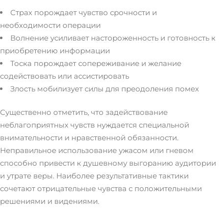
Страх порождает чувство срочности и
необходимости операции
Волнение усиливает настороженность и готовность к
приобретению информации
Тоска порождает сопереживание и желание
содействовать или ассистировать
Злость мобилизует силы для преодоления помех
Существенно отметить, что задействование
неблагоприятных чувств нуждается специальной
внимательности и нравственной обязанности.
Неправильное использование ужасом или гневом
способно привести к душевному выгоранию аудитории
и утрате веры. Наиболее результативные тактики
сочетают отрицательные чувства с положительными
решениями и видениями.