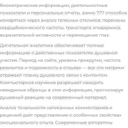
биометрические информацию, деятельностные
показатели и персональные отчёты. азино 777 способна
измеряться через анализ телесных откликов: перемены
сердцебиенческого частоты, транспорта эпидермиса,
выразительной активности и перемещения глаз.
Дигитальная аналитика обеспечивает полные
информацию о действенных показателях душевной
участия. Период на сайте, уровень прокрутки, частота
ревизитов и подвижность в отзывах — все эти метрики
отражают планку душевного связи с контентом.
Компьютерное изучение разрешает находить
невидимые образцы в этих информации, прогнозируя
душевный реакцию на современный материал.
Анализ тональности написанных комментариев и
рецензий даёт представление о особенных свойствах
эмоционального опыта. Современные алгоритмы