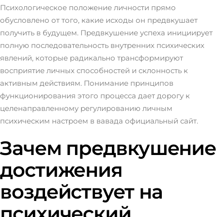
Психологическое положение личности прямо
обусловлено от того, какие исходы он предвкушает
получить в будущем. Предвкушение успеха инициирует
полную последовательность внутренних психических
явлений, которые радикально трансформируют
восприятие личных способностей и склонность к
активным действиям. Понимание принципов
функционирования этого процесса дает дорогу к
целенаправленному регулированию личным
психическим настроем в
вавада официальный сайт
.
Зачем предвкушение
достижения
воздействует на
психический