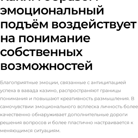
эмоциональный
подъём воздействует
на понимание
собственных
возможностей
Благоприятные эмоции, связанные с антиципацией
успеха в вавада казино, распространяют границы
понимания и повышают креативность размышления. В
самочувствии эмоционального всплеска личность более
качественно обнаруживает дополнительные дороги
решения вопросов и более пластично настраивается к
меняющимся ситуациям.