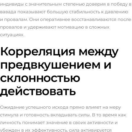
индивиды с значительным степенью доверия в победу в
вавада показывают большую стабильность к давлению
и провалам. Они оперативнее восстанавливаются после
провалов и удерживают мотивацию в сложных
ситуациях.
Корреляция между
предвкушением и
склонностью
действовать
Ожидание успешного исхода прямо влияет на меру
стимула и готовность вкладывать силы. В то время как
личность понимает значение в своих активности и
убежден в их эффективность, сила активируется