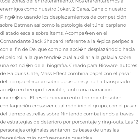
toda zonas del entretenimiento. Nos enfrentaremos a
enemigos como nuestro Joker, 2 Caras, Bane o nuestro
Ping�ino usando los desplazamientos de competición
sobre Batman así­ como la patologí­a del túnel carpiano
dilatado escala sobre items. Acompa�en en el
Comandante Jack Shepard referente a la �pica peripecia
con el fin de De, que combina acci�n desplazándolo hacia
el pelo rol, a la que tendr� cual auxiliar a la galaxia sobre
una extinci�n de el biografía. Creado para Bioware, autores
de Baldur’s Gate, Mass Effect combina papel con el pasar
del tiempo elección sobre decisiones y no ha transpirado
acci�n en tiempo favorable, junto una narración
cinem�tica. El revolucionario entretenimiento sobre
conflagración crossover cual redefinió el grupo, con el pasar
del tiempo estrellas sobre Nintendo combatiendo a través
de estrategias de deterioro por porcentaje y ring-outs. Las 12
personajes originales sentaron los bases de unas las
franquicias más profusamente queridas.