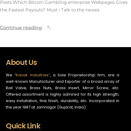
Posts Which Bitcoin Gambling enterprise Webpages Gives
the Fastest Payouts? Must i Talk to the newes
Continue reading
About Us
We
“Kanak Industries”
, a Sole Proprietorship firm, are a
well-known Manufacturer and Exporter of a broad array of
Ball Valve, Brass Nuts, Brass Insert, Mirror Screw, etc.
Offered assortment is highly admired for its high strength,
easy installation, fine finish, durability, etc. Incorporated in
the year 1987 at Jamnagar (Gujarat, India).
Quick Link