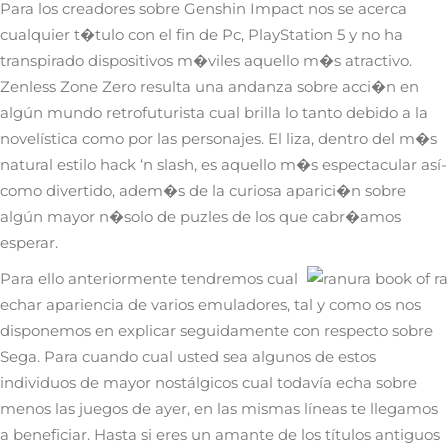
Para los creadores sobre Genshin Impact nos se acerca
cualquier t�tulo con el fin de Pc, PlayStation 5 y no ha
transpirado dispositivos m�viles aquello m�s atractivo.
Zenless Zone Zero resulta una andanza sobre acci�n en
algún mundo retrofuturista cual brilla lo tanto debido a la
novelística como por las personajes. El liza, dentro del m�s
natural estilo hack ‘n slash, es aquello m�s espectacular así­
como divertido, adem�s de la curiosa aparici�n sobre
algún mayor n�solo de puzles de los que cabr�amos
esperar.
Para ello anteriormente tendremos cual
echar apariencia de varios emuladores, tal y como os nos
disponemos en explicar seguidamente con respecto sobre
Sega. Para cuando cual usted sea algunos de estos
individuos de mayor nostálgicos cual todavía echa sobre
menos las juegos de ayer, en las mismas líneas te llegamos
a beneficiar. Hasta si eres un amante de los títulos antiguos