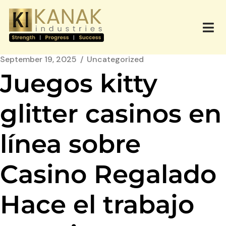
September 19, 2025
Uncategorized
Juegos kitty
glitter casinos en
línea sobre
Casino Regalado
Hace el trabajo