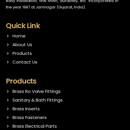
easy installation, fine finish, durability, etc. Incorporated in
the year 1987 at Jamnagar (Gujarat, India).
Quick Link
Home
About Us
Products
Contact Us
Products
Brass Ro Valve Fittings
Sanitary & Bath Fittings
Brass Inserts
Brass Fasteners
Brass Electrical Parts