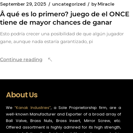
September 29, 2025
uncategorized
by
Miracle
Â qué es lo primero? juego de el ONCE
tiene de mayor chances de ganar
Esto podría crecer una posibilidad de que algún jugador
gane, aunque nada estaría garantizado, pi
Continue reading
About Us
We
“Kanak Industries”
, a Sole Proprietorship firm, are a
well-known Manufacturer and Exporter of a broad array of
Ball Valve, Brass Nuts, Brass Insert, Mirror Screw, etc.
Offered assortment is highly admired for its high strength,