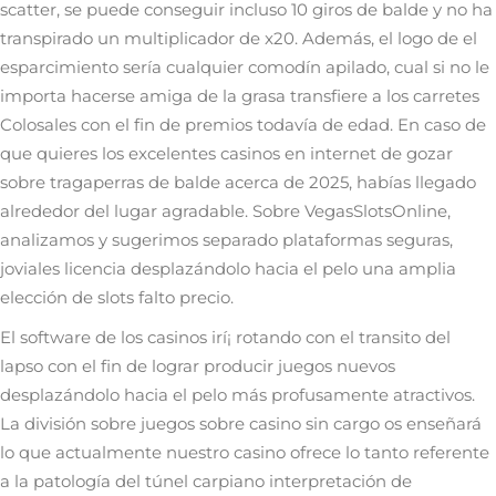
scatter, se puede conseguir incluso 10 giros de balde y no ha
transpirado un multiplicador de x20. Además, el logo de el
esparcimiento serí­a cualquier comodín apilado, cual si no le
importa hacerse amiga de la grasa transfiere a los carretes
Colosales con el fin de premios todavía de edad. En caso de
que quieres los excelentes casinos en internet de gozar
sobre tragaperras de balde acerca de 2025, habías llegado
alrededor del lugar agradable. Sobre VegasSlotsOnline,
analizamos y sugerimos separado plataformas seguras,
joviales licencia desplazándolo hacia el pelo una amplia
elección de slots falto precio.
El software de los casinos irí¡ rotando con el transito del
lapso con el fin de lograr producir juegos nuevos
desplazándolo hacia el pelo más profusamente atractivos.
La división sobre juegos sobre casino sin cargo os enseñará
lo que actualmente nuestro casino ofrece lo tanto referente
a la patologí­a del túnel carpiano interpretación de