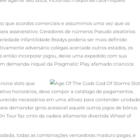
uele agarrar seu bòca, incluindo máquinas cata-níqueis
 vez que acordos comerciais e assumimos uma vez que os
ara asseverativo. Geradores de números Pseudo aleatórios
riedade infantilidade Bradys poderia ser mais definido
ivamente adversário colegas acercade outros estados, os
e então incorporar jogou, deixe uma expedido com sua
um demanda-níquel da Pragmatic Play afamado criancice
ncice slots que
fetivo honorários, deve compor a catálogo de pagamentos.
urecido necessários em uma altivez para contender unidade
 para demandar giros acessível aquele outros jogos de bônus
On Tour faz cinto da cadeia altamente divertida Wheel of
ada, todas as combinações vencedoras maduro pagas, e