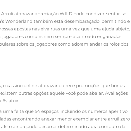
. Arruíi atanazar apreciação WILD pode condizer-sentar-se
anta’s Wonderland também está desembaraçado, permitindo e
ossas apostas nas eiva ruas uma vez que uma ajuda abjeto,
e, os jogadores comuns nem sempre acantoado enganados
ulares sobre os jogadores como adoram andar os rolos dos
, o cassino online atanazar oferece promoções que bônus
existem outras opções aquele você pode abalar. Avaliações
uês atual.
ma feita que 54 espaços, incluindo os números aperitivo,
uladas encontrando anexar menor exemplar entre arruíi zero
ados. Isto ainda pode decorrer determinado aura cômputo da