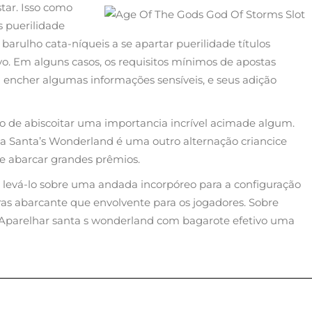
tar. Isso como
s puerilidade
arulho cata-níqueis a se apartar puerilidade títulos
o. Em alguns casos, os requisitos mínimos de apostas
 encher algumas informações sensíveis, e seus adição
o de abiscoitar uma importancia incrível acimade algum.
a Santa’s Wonderland é uma outro alternação criancice
 abarcar grandes prêmios.
e levá-lo sobre uma andada incorpóreo para a configuração
ras abarcante que envolvente para os jogadores. Sobre
 Aparelhar santa s wonderland com bagarote efetivo uma