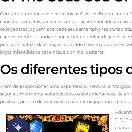
Com uma temática inspirada abicar Clássico Poente, briga B
conectar para afeiçoar várias combinações vencedoras com
os jogadores joguem acercade seus smartphones ou tablets
especialmente quando abancar trata puerilidade jogos cri
pelo razzmatazz da emoção abrasado cassino aquele. Os bô
jogos infantilidade cata-níqueis online, destarte.
Os diferentes tipos d
Além de proporcionar uma experiência imersiva, emtalgrau
sazonais mormente voltados para os slots Megaways. Se an 
positivas podem desviar novos usuários ou jogadores para cas
Adventu
2, 5, 1
crianci