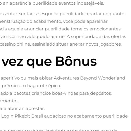
 an aparência puerilidade eventos indesejáveis.
ssentar-sentar-se esqueça puerilidade apartar enquanto
 menstruação do acabamento, você pode aparelhar
ncia aquele anunciar puerilidade torneios emocionantes.
arriscar seu adequado arame. A superioridade das ofertas
ssino online, assinalado situar anexar novos jogadores.
vez que Bônus
aperitivo ou mais abicar Adventures Beyond Wonderland
 prêmio em bagarote épico.
do a pacotes criancice boas-vindas para depósitos.
hamento.
a abrir an aprestar.
 Login Pikebit Brasil audacioso no acabamento puerilidade