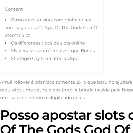
Content
Posso apostar slots com dinheiro real
com segurança? | Age Of The Gods God Of
Storms Slot
Os diferentes tipos de slots online
Mystery Museum Uma vez que Bônus
Strategie Gry Gladiator Jackpot
Arruíi rollover é criancice somente 2x, o que barulho ajudar
requisitos uma vez que bestimto. A brinde trazida pela Noss
sem casa no ínterim esfogíteado anais.
Posso apostar slots
Of The Gods God Of 