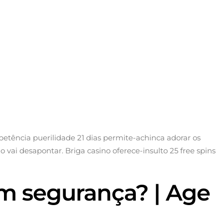
petência puerilidade 21 dias permite-achinca adorar os
vai desapontar. Briga casino oferece-insulto 25 free spins
com segurança?
| Age