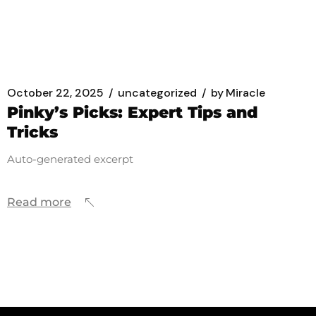
October 22, 2025
uncategorized
by
Miracle
Pinky’s Picks: Expert Tips and
Tricks
Auto-generated excerpt
Read more