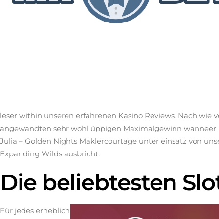
leser within unseren erfahrenen Kasino Reviews. Nach wie v
angewandten sehr wohl üppigen Maximalgewinn wanneer reg
Julia – Golden Nights Maklercourtage unter einsatz von unsere
Expanding Wilds ausbricht.
Die beliebtesten Slo
Für jedes erheblich