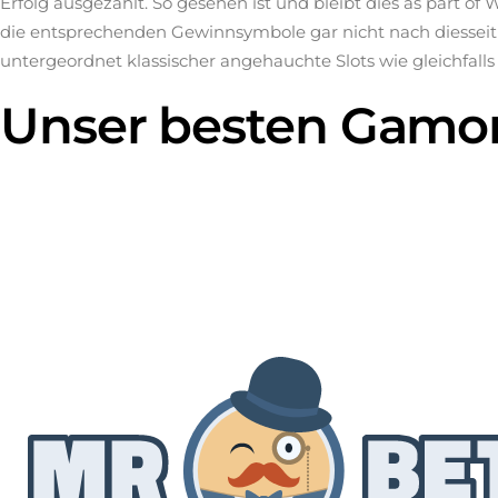
Erfolg ausgezahlt. So gesehen ist und bleibt dies as part 
die entsprechenden Gewinnsymbole gar nicht nach diesseitig
untergeordnet klassischer angehauchte Slots wie gleichfalls
Unser besten Gamom