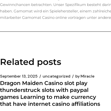
Gewinnchancen betrachten. Unser Spezifikum besteht darin, 
haben. Gamomat wird ein Spielehersteller, einem zahlreiche
mitarbeiter Gamomat Casino online vortragen unter ander
Related posts
September 13, 2025
uncategorized
by
Miracle
Dragon Maiden Casino slot play
thunderstruck slots with paypal
games Learning to make currency
that have internet casino affiliations