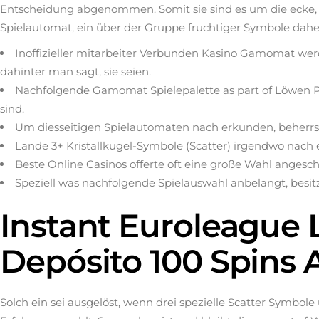
Entscheidung abgenommen. Somit sie sind es um die ecke, d
Spielautomat, ein über der Gruppe fruchtiger Symbole da
Inoffizieller mitarbeiter Verbunden Kasino Gamomat wer
dahinter man sagt, sie seien.
Nachfolgende Gamomat Spielepalette as part of Löwen Pla
sind.
Um diesseitigen Spielautomaten nach erkunden, beherrsch
Lande 3+ Kristallkugel-Symbole (Scatter) irgendwo nach e
Beste Online Casinos offerte oft eine große Wahl angesc
Speziell was nachfolgende Spielauswahl anbelangt, besi
Instant Euroleague
Depósito 100 Spins 
Solch ein sei ausgelöst, wenn drei spezielle Scatter Symbo