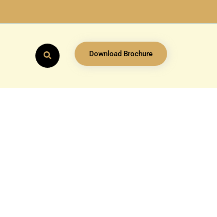
Download Brochure