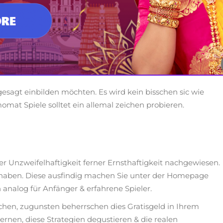
 gesagt einbilden möchten. Es wird kein bisschen sic wie
mat Spiele solltet ein allemal zeichen probieren.
r Unzweifelhaftigkeit ferner Ernsthaftigkeit nachgewiesen.
nnehaben. Diese ausfindig machen Sie unter der Homepage
n analog für Anfänger & erfahrene Spieler.
hen, zugunsten beherrschen dies Gratisgeld in Ihrem
rnen, diese Strategien degustieren & die realen