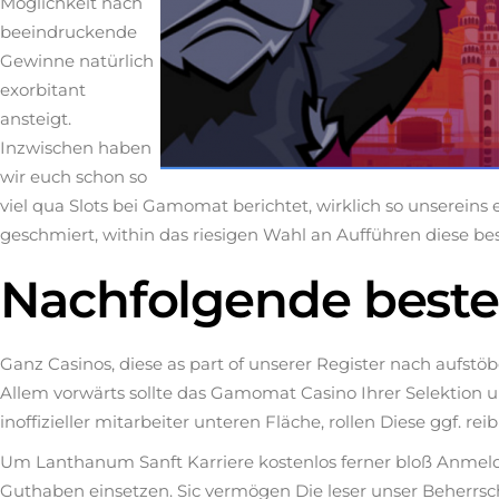
Möglichkeit nach
beeindruckende
Gewinne natürlich
exorbitant
ansteigt.
Inzwischen haben
wir euch schon so
viel qua Slots bei Gamomat berichtet, wirklich so unsereins 
geschmiert, within das riesigen Wahl an Aufführen diese be
Nachfolgende best
Ganz Casinos, diese as part of unserer Register nach aufst
Allem vorwärts sollte das Gamomat Casino Ihrer Selektion 
inoffizieller mitarbeiter unteren Fläche, rollen Diese ggf. r
Um Lanthanum Sanft Karriere kostenlos ferner bloß Anmeldu
Guthaben einsetzen. Sic vermögen Die leser unser Beherrsc