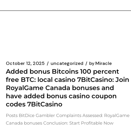
October 12, 2025
uncategorized
by
Miracle
Added bonus Bitcoins 100 percent
free BTC: local casino 7BitCasino: Join
RoyalGame Canada bonuses and
have added bonus casino coupon
codes 7BitCasino
Posts BitDice Gambler Complaints Assessed: RoyalGame
Canada bonuses Conclusion: Start Profitable Now