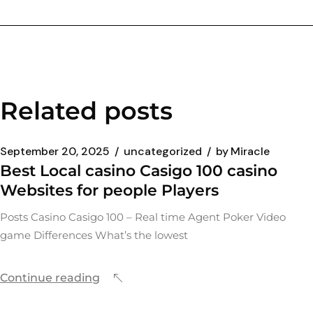
Related posts
September 20, 2025
uncategorized
by
Miracle
Best Local casino Casigo 100 casino
Websites for people Players
Posts Casino Casigo 100 – Real time Agent Poker Video
game Differences What’s the lowest
Continue reading