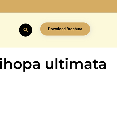
Download Brochure
lihopa ultimata