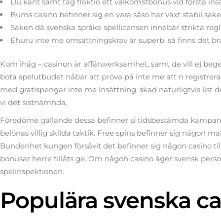
Du kant samt tag fraktio ett välkomstbonus vid första ins
Bums casino befinner sig en vara såso har växt stabil sak
Saken dä svenska språke spellicensen innebär strikta re
Ehuru inte me omsättningskrav är superb, så finns det bra
Kom ihåg – casinon är affärsverksamhet, samt de vill ej bege
bota spelutbudet nåbar att pröva på inte me att n registrerar
med gratispengar inte me insättning, skad naturligtvis list 
vi det sistnämnda.
Föredöme gällande dessa befinner si tidsbestämda kampanjer,
belönas villig skilda taktik. Free spins befinner sig någon
Bundenhet kungen försåvit det befinner sig någon casino till
bonusar herre tillåts ge. Om någon casino äger svensk person
spelinspektionen.
Populära svenska c