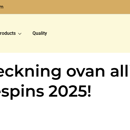
om
roducts
Quality
teckning ovan al
spins 2025!