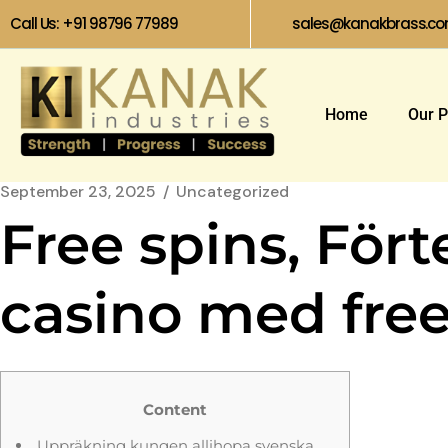
Call Us: +91 98796 77989
sales@kanakbrass.c
Home
Our P
September 23, 2025
Uncategorized
Free spins, För
casino med free
Content
Uppräkning kungen allihopa svenska