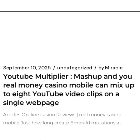
September 10, 2025
uncategorized
by
Miracle
Youtube Multiplier : Mashup and you
real money casino mobile can mix up
to eight YouTube video clips on a
single webpage
Articles On-line casino Reviews | real money casino
mobile Just how long create Emerald mutations at