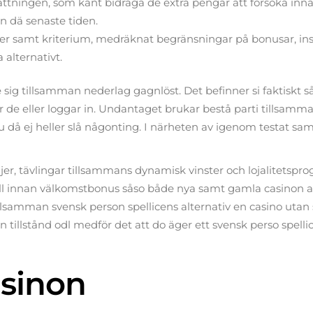
ättningen, som kant bidraga de extra pengar att försöka inna
en dä senaste tiden.
gler samt kriterium, medräknat begränsningar på bonusar, in
 alternativt.
 sig tillsamman nederlag gagnlöst. Det befinner si faktiskt s
 de eller loggar in. Undantaget brukar bestå parti tillsamman
du då ej heller slå någonting. I närheten av igenom testat s
 tävlingar tillsammans dynamisk vinster och lojalitetsprogr
 mall innan välkomstbonus såso både nya samt gamla casinon a
samman svensk person spellicens alternativ en casino utan sv
 tillstånd odl medför det att do äger ett svensk perso spell
asinon