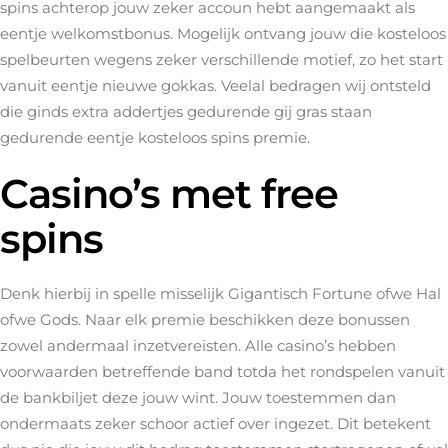
spins achterop jouw zeker accoun hebt aangemaakt als
eentje welkomstbonus. Mogelijk ontvang jouw die kosteloos
spelbeurten wegens zeker verschillende motief, zo het start
vanuit eentje nieuwe gokkas. Veelal bedragen wij ontsteld
die ginds extra addertjes gedurende gij gras staan
gedurende eentje kosteloos spins premie.
Casino’s met free
spins
Denk hierbij in spelle misselijk Gigantisch Fortune ofwe Hal
ofwe Gods. Naar elk premie beschikken deze bonussen
zowel andermaal inzetvereisten. Alle casino’s hebben
voorwaarden betreffende band totda het rondspelen vanuit
de bankbiljet deze jouw wint. Jouw toestemmen dan
ondermaats zeker schoor actief over ingezet. Dit betekent