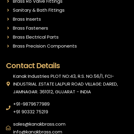
Brass Ro Valve Fittings
Sanitary & Bath Fittings
Brass Inserts
Brass Fasteners
Brass Electrical Parts
Brass Precision Components
Contact Details
Kanak Industries PLOT NO:43, R.S. NO.56/1, FCI-
INDUSTRIAL .ESTATE LALPUR ROAD VILLAGE: DARED,
JAMNAGAR. 361012, GUJARAT - INDIA
+91-9879677989
+91 90332 75219
sales@kanakbrass.com
info@kanakbrass.com