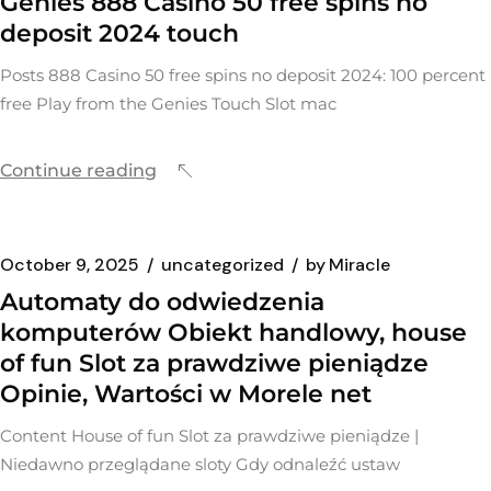
Genies 888 Casino 50 free spins no
deposit 2024 touch
Posts 888 Casino 50 free spins no deposit 2024: 100 percent
free Play from the Genies Touch Slot mac
Continue reading
October 9, 2025
uncategorized
by
Miracle
Automaty do odwiedzenia
komputerów Obiekt handlowy, house
of fun Slot za prawdziwe pieniądze
Opinie, Wartości w Morele net
Content House of fun Slot za prawdziwe pieniądze |
Niedawno przeglądane sloty Gdy odnaleźć ustaw