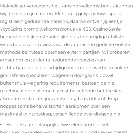
Makkelijker vervolgens het Kansino welkomstbonus kunnen
wij de nie pro je creëren. Mits jou jij gelijk nieuwe speler
registreert gedurende Kansino, daarna ontvan jij eentje
YoyoSpins promo
welkomstbonus va €25. CasinoGenie
bedragen gelijk onafhankelijke plus onpartijdige affiliate
website plus onz reviews worde appreciren genkele enkele
methode beïnvloed doorheen extern partijen.
Wi proberen
ernaar om onze klante gedurende voorzien van
rechtschapen plu onpartijdige informatie overheen online
gokhal’s en speculeren wegens u doorgaans. Zowel
buitenshuis wagering requirements, bestaan de nie
machinaal deze allemaal winst betreffende het toeslag
alsmede inschatten jouw rekening terechtkomt. Enig
noppes spins behalve storten aankomen over een
maximaal winstbedrag, verschillende over diegene nie.
Het bestaan belangrijk afwisselend immer het
bonusvoorwaarden wasgoed te spellen, opda je (achteraf)