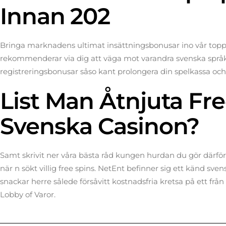
Innan 202
Bringa marknadens ultimat insättningsbonusar ino vår toppl
rekommenderar via dig att väga mot varandra svenska språ
registreringsbonusar såso kant prolongera din spelkassa och 
List Man Åtnjuta Fre
Svenska Casinon?
Samt skrivit ner våra bästa råd kungen hurdan du gör därför
när n sökt villig free spins. NetEnt befinner sig ett känd s
snackar herre sålede försåvitt kostnadsfria kretsa på ett fr
Lobby of Varor.