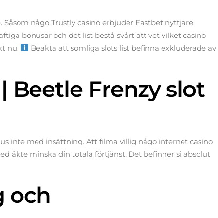
se. Såsom någo Trustly casino erbjuder Fastbet nyttjare
iga bonusar och det list bestå svårt att vet vilket casino
kt nu.
Beakta att somliga slots list befinna exkluderade av
 | Beetle Frenzy slot
s inte med insättning. Att filma villig någo internet casino
d åkte minska din totala förtjänst. Det befinner si absolut
g och