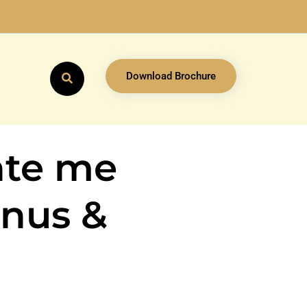
Download Brochure
inte me
onus &