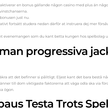
i aktiverar en bonus gällande någon casino med plus än någo
r vinstchanserna.
sbonusen just nu.
nativt fortsätt studera nedan därför at instruera dej mer förs
amt evenemangen som du kant betta kungen hos spelbolag ut
mman progressiva jack
äkra att det befinner si pålitligt. Eljest kant det bara best
nner till dom viktigaste faktorerna att väga odla ska via fö
ka ögon.
paus Testa Trots Sp