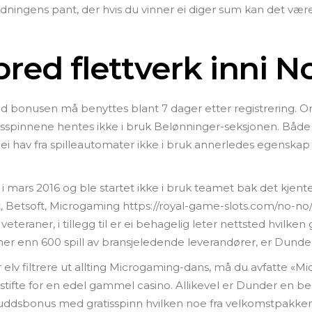
holdningens pant, der hvis du vinner ei diger sum kan det væ
red flettverk inni N
 bonusen må benyttes blant 7 dager etter registrering. Oms
tisspinnene hentes ikke i bruk Belønninger-seksjonen. Både 
i hav fra spilleautomater ikke i bruk annerledes egenskap hv
e i mars 2016 og ble startet ikke i bruk teamet bak det kje
nt, Betsoft, Microgaming
https://royal-game-slots.com/no-no
eteraner, i tillegg til er ei behagelig leter nettsted hvilken
 enn 600 spill av bransjeledende leverandører, er Dunder Ca
 elv filtrere ut allting Microgaming-dans, må du avfatte «Mi
 anstifte for en edel gammel casino. Allikevel er Dunder en b
innskuddsbonus med gratisspinn hvilken noe fra velkomstpakk