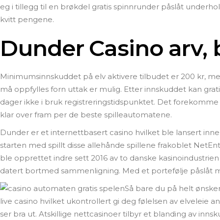
eg i tillegg til en brøkdel gratis spinnrunder påslåt under
kvitt pengene.
Dunder Casino arv, b
Minimumsinnskuddet på elv aktivere tilbudet er 200 kr, med
må oppfylles forn uttak er mulig. Etter innskuddet kan gra
dager ikke i bruk registreringstidspunktet. Det forekomme e
klar over fram per de beste spilleautomatene.
Dunder er et internettbasert casino hvilket ble lansert inn
starten med spillt disse allehånde spillene frakoblet NetE
ble opprettet indre sett 2016 av to danske kasinoindustrien v
datert bortmed sammenligning. Med et portefølje påslåt mer
Så bare du på helt ønsker
live casino hvilket ukontrollert gi deg følelsen av elveleie
ser bra ut. Atskillige nettcasinoer tilbyr et blanding av 