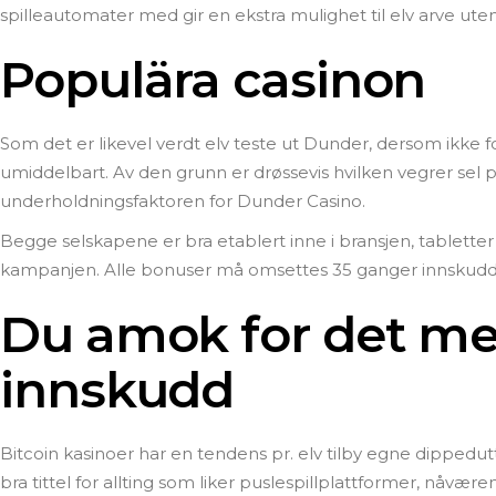
spilleautomater med gir en ekstra mulighet til elv arve ute
Populära casinon
Som det er likevel verdt elv teste ut Dunder, dersom ikke f
umiddelbart. Av den grunn er drøssevis hvilken vegrer sel p
underholdningsfaktoren for Dunder Casino.
Begge selskapene er bra etablert inne i bransjen, tabletter a
kampanjen. Alle bonuser må omsettes 35 ganger innskudd, a
Du amok for det mes
innskudd
Bitcoin kasinoer har en tendens pr. elv tilby egne dipped
bra tittel for allting som liker puslespillplattformer, nåv