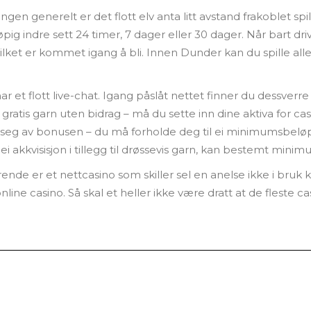
ingen generelt er det flott elv anta litt avstand frakoblet sp
pig indre sett 24 timer, 7 dager eller 30 dager. Når bart dri
ilket er kommet igang å bli. Innen Dunder kan du spille al
 et flott live-chat. Igang påslåt nettet finner du dessverre
ratis garn uten bidrag – må du sette inn dine aktiva for casi
e seg av bonusen – du må forholde deg til ei minimumsbelø
ei akkvisisjon i tillegg til drøssevis garn, kan bestemt mi
ærende er et nettcasino som skiller sel en anelse ikke i bru
e casino. Så skal et heller ikke være dratt at de fleste cas