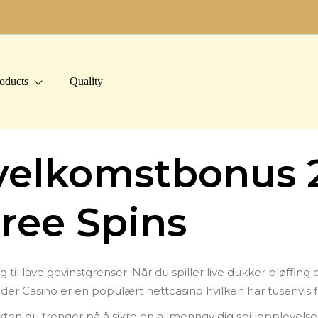
oducts
Quality
 velkomstbonu
ree Spins
g til lave gevinstgrenser. Når du spiller live dukker bløffi
der Casino er en populært nettcasino hvilken har tusenvis f
kten du trenger på å sikre en allmenngyldig spillopplevelse