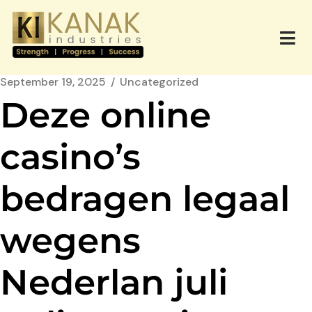
September 19, 2025
Uncategorized
Deze online
casino’s
bedragen legaal
wegens
Nederlan juli