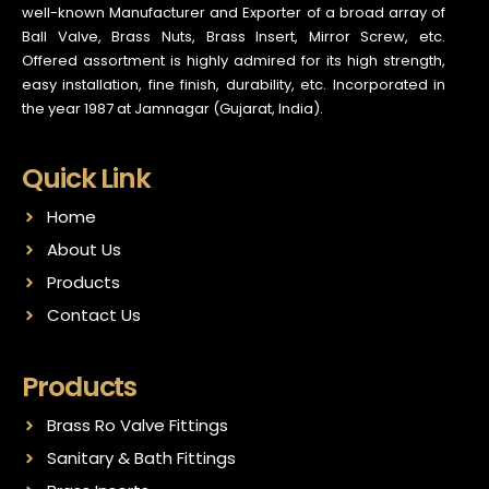
well-known Manufacturer and Exporter of a broad array of
Ball Valve, Brass Nuts, Brass Insert, Mirror Screw, etc.
Offered assortment is highly admired for its high strength,
easy installation, fine finish, durability, etc. Incorporated in
the year 1987 at Jamnagar (Gujarat, India).
Quick Link
Home
About Us
Products
Contact Us
Products
Brass Ro Valve Fittings
Sanitary & Bath Fittings