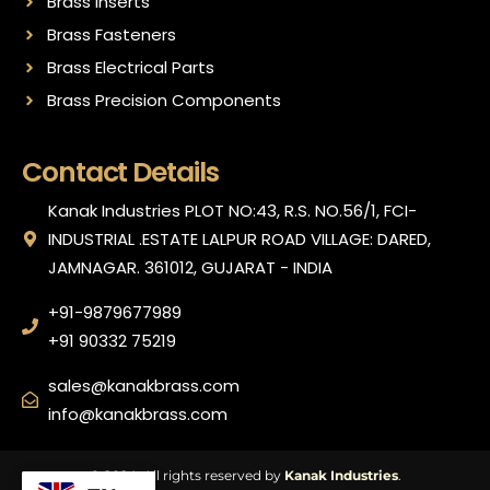
Brass Inserts
Brass Fasteners
Brass Electrical Parts
Brass Precision Components
Contact Details
Kanak Industries PLOT NO:43, R.S. NO.56/1, FCI-
INDUSTRIAL .ESTATE LALPUR ROAD VILLAGE: DARED,
JAMNAGAR. 361012, GUJARAT - INDIA
+91-9879677989
+91 90332 75219
sales@kanakbrass.com
info@kanakbrass.com
© 2024. All rights reserved by
Kanak Industries
.