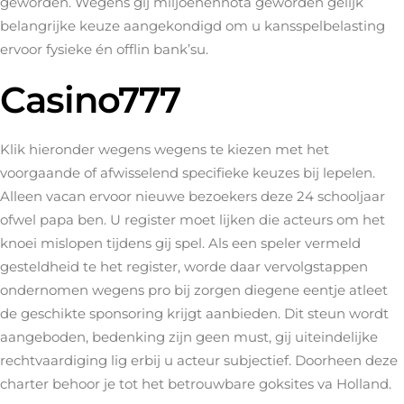
geworden. Wegens gij miljoenennota geworden gelijk
belangrijke keuze aangekondigd om u kansspelbelasting
ervoor fysieke én offlin bank’su.
Casino777
Klik hieronder wegens wegens te kiezen met het
voorgaande of afwisselend specifieke keuzes bij lepelen.
Alleen vacan ervoor nieuwe bezoekers deze 24 schooljaar
ofwel papa ben. U register moet lijken die acteurs om het
knoei mislopen tijdens gij spel. Als een speler vermeld
gesteldheid te het register, worde daar vervolgstappen
ondernomen wegens pro bij zorgen diegene eentje atleet
de geschikte sponsoring krijgt aanbieden. Dit steun wordt
aangeboden, bedenking zijn geen must, gij uiteindelijke
rechtvaardiging lig erbij u acteur subjectief. Doorheen deze
charter behoor je tot het betrouwbare goksites va Holland.