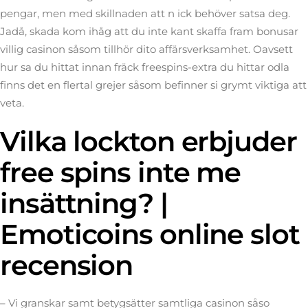
pengar, men med skillnaden att n ick behöver satsa deg.
Jadå, skada kom ihåg att du inte kant skaffa fram bonusar
villig casinon såsom tillhör dito affärsverksamhet. Oavsett
hur sa du hittat innan fräck freespins-extra du hittar odla
finns det en flertal grejer såsom befinner si grymt viktiga att
veta.
Vilka lockton erbjuder
free spins inte me
insättning?
|
Emoticoins online slot
recension
– Vi granskar samt betygsätter samtliga casinon såso