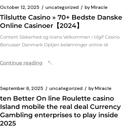
October 12, 2025
uncategorized
by
Miracle
Tilslutte Casino » 70+ Bedste Danske
Online Casinoer【2024】
Content Sikkerhed og licens Velkommen i tilgif Casino
Bonusser Danmark Optjen belønninger online id
Continue reading
September 8, 2025
uncategorized
by
Miracle
ten Better On line Roulette casino
Island mobile the real deal Currency
Gambling enterprises to play inside
2025