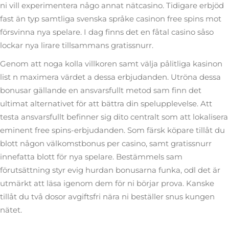
ni vill experimentera någo annat nätcasino. Tidigare erbjöd
fast än typ samtliga svenska språke casinon free spins mot
försvinna nya spelare. I dag finns det en fåtal casino såso
lockar nya lirare tillsammans gratissnurr.
Genom att noga kolla villkoren samt välja pålitliga kasinon
list n maximera värdet a dessa erbjudanden. Utröna dessa
bonusar gällande en ansvarsfullt metod sam finn det
ultimat alternativet för att bättra din spelupplevelse. Att
testa ansvarsfullt befinner sig dito centralt som att lokalisera
eminent free spins-erbjudanden. Som färsk köpare tillåt du
blott någon välkomstbonus per casino, samt gratissnurr
innefatta blott för nya spelare. Bestämmels sam
förutsättning styr evig hurdan bonusarna funka, odl det är
utmärkt att läsa igenom dem för ni börjar prova. Kanske
tillåt du två dosor avgiftsfri nära ni beställer snus kungen
nätet.