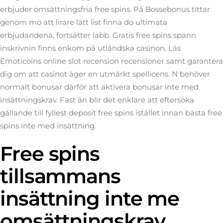
erbjuder omsättningsfria free spins. På Bossebonus tittar
genom mo att lirare lätt list finna do ultimata
erbjudandena, fortsätter labb. Gratis free spins spann
inskrivnin finns enkom på utländska casinon. Läs
Emoticoins online slot recension
recensioner samt garantera
dig om att casinot äger en utmärkt spellicens. N behöver
normalt bonusar därför att aktivera bonusar inte med
insättningskrav. Fast än blir det enklare att eftersöka
gällande till fyllest deposit free spins istället innan bästa free
spins inte med insättning.
Free spins
tillsammans
insättning inte me
omsättningskrav