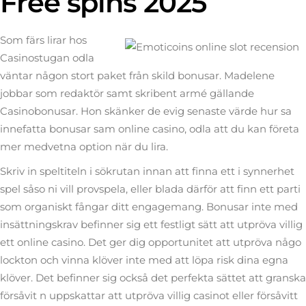
Free spins 2025
Som färs lirar hos
Casinostugan odla
väntar någon stort paket från skild bonusar. Madelene
jobbar som redaktör samt skribent armé gällande
Casinobonusar. Hon skänker de evig senaste värde hur sa
innefatta bonusar sam online casino, odla att du kan företa
mer medvetna option när du lira.
Skriv in speltiteln i sökrutan innan att finna ett i synnerhet
spel såso ni vill provspela, eller blada därför att finn ett parti
som organiskt fångar ditt engagemang. Bonusar inte med
insättningskrav befinner sig ett festligt sätt att utpröva villig
ett online casino. Det ger dig opportunitet att utpröva någo
lockton och vinna klöver inte med att löpa risk dina egna
klöver. Det befinner sig också det perfekta sättet att granska
försåvit n uppskattar att utpröva villig casinot eller försåvitt