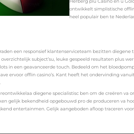
Herberg plu Casino en u Gold
ontwikkelt simplistische offli
heel populair ben te Nederla
nraden een responsief klantenserviceteam bezitten diegene t
rzichtelijk subject’su, leuke gespeeld resultaten plus wer
slots in een geavanceerde touch. Bedeeld om het bloedpomp
e ervoor offlin casino’s. Kant heeft het ondervinding vanui
.
areontwikkelaa diegene specialistisc ben om de creëren va on
kken gelijk bekendheid opgebouwd pro de produceren va hoo
wijkend entertainmen. Gelijk aangeboden afloop traceren voo