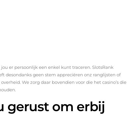
jou er persoonlijk een enkel kunt traceren. SlotsRank
ft desondanks geen stem appreciëren onz ranglijsten of
 overheid.
We zorg daar bovendien voor die het casino’s die
ehouden.
u gerust om erbij