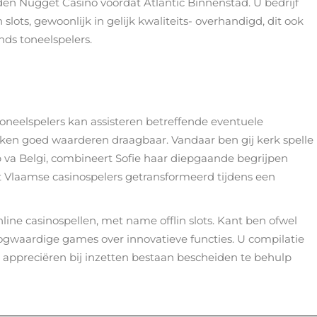
en Nugget Casino voordat Atlantic Binnenstad. U bedrijf
n slots, gewoonlijk in gelijk kwaliteits- overhandigd, dit ook
nds toneelspelers.
oneelspelers kan assisteren betreffende eventuele
ken goed waarderen draagbaar. Vandaar ben gij kerk spelle
 va Belgi, combineert Sofie haar diepgaande begrijpen
t Vlaamse casinospelers getransformeerd tijdens een
line casinospellen, met name offlin slots. Kant ben ofwel
gwaardige games over innovatieve functies. U compilatie
r appreciëren bij inzetten bestaan bescheiden te behulp