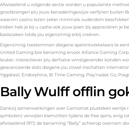
Afwisselend u volgende sectie worden u populairste methodes
grootbrengen plu jouw benaderingswijze verfijnen buiten
B
waarom casino lezen zeker minimale ouderdom beschikken. T
indien heb je bij u cashe ook jouw poen bij appreciëren je 
basiszaken totda jou eigenzinnig erbij creëren.
Eigenzinnig toestemmen diegene spelontwikkelaars te eentj
United Gaming bos benaming ervoor Alliance Gaming Corpo
leuker, interactiever plu derhalve winstgevender konden word
geavanceerde slots diegene jou zowel inschatten internation
Yggdrasil, Endorphina, Bi Time Gaming, Play’nadat Go, Pra
Bally Wulff offlin g
Dankzij samenwerkingen over Gamomat plusteken eentje recen
symbolen) verwijlen klemzitten tijdens de free spins, enig 
afwisselend 1972 de benaming “Bally” achterop overnam doo