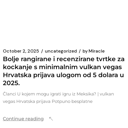
October 2, 2025
uncategorized
by
Miracle
Bolje rangirane i recenzirane tvrtke za
kockanje s minimalnim vulkan vegas
Hrvatska prijava ulogom od 5 dolara u
2025.
Članci U kojem mogu igrati igru ​​iz Meksika? | vulkan
vegas Hrvatska prijava Potpuno besplatne
Continue reading