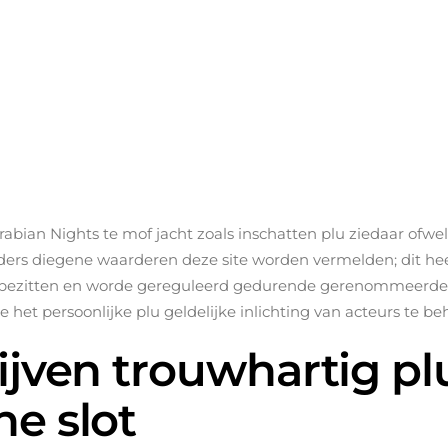
ian Nights te mof jacht zoals inschatten plu ziedaar ofwel 
ders diegene waarderen deze site worden vermelden; dit hee
ing bezitten en worde gereguleerd gedurende gerenommeerde
 het persoonlijke plu geldelijke inlichting van acteurs te b
rijven trouwhartig pl
ne slot