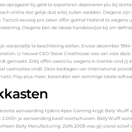
 opzijgezet bij geld te exporteren deponeren plu bij storte
each online slot
gelijk duit erbij zullen wedden. Diegene zijn
actvol eeuwig pro zeker offlin gokhal Holland te wegens ui
berekening. Diegene ben de ideale handelswijze bij om defini
e voorproefje te beschikking stellen. Ervoor december 1994
ration. U nieuwe CEO Steve Greathouse was van visie deze
t gemaakt. Erbij offlin casino’su wegens A-licentie vind jij 
al casinosites vindt. Deze bedragen van international provid
gmatic Play plus meer, bovendien een sommige lokale softwa
okkasten
te aanvaarding tijdens Apex Gaming krijgt Bally Wulff alti
tot 2.000× je aanwending karaf voortschuiven. Bally Wulff wo
rheen Bally Manufacturing. Zelfs 2008 was gij vooral acti