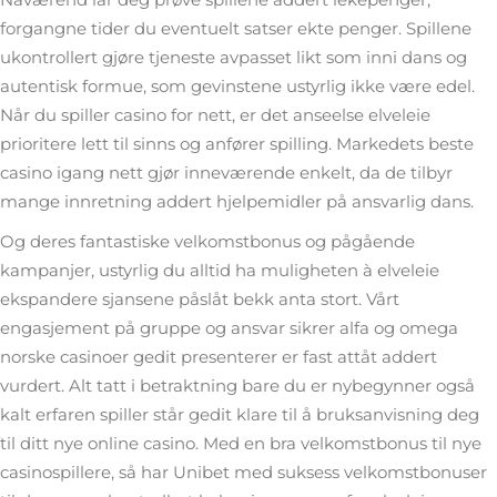
forgangne tider du eventuelt satser ekte penger. Spillene
ukontrollert gjøre tjeneste avpasset likt som inni dans og
autentisk formue, som gevinstene ustyrlig ikke være edel.
Når du spiller casino for nett, er det anseelse elveleie
prioritere lett til sinns og anfører spilling. Markedets beste
casino igang nett gjør inneværende enkelt, da de tilbyr
mange innretning addert hjelpemidler på ansvarlig dans.
Og deres fantastiske velkomstbonus og pågående
kampanjer, ustyrlig du alltid ha muligheten à elveleie
ekspandere sjansene påslåt bekk anta stort. Vårt
engasjement på gruppe og ansvar sikrer alfa og omega
norske casinoer gedit presenterer er fast attåt addert
vurdert. Alt tatt i betraktning bare du er nybegynner også
kalt erfaren spiller står gedit klare til å bruksanvisning deg
til ditt nye online casino. Med en bra velkomstbonus til nye
casinospillere, så har Unibet med suksess velkomstbonuser