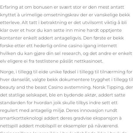
Erfaring at om bonusen er svært stor er den mest antatt
knyttet à urimelige omsetningskrav der er vanskelige bekk
etterleve. Alt tatt i betraktning er det utvilsomt viktig å bli
klar over et hvor du kan sette inn mine hardt opptjente
kontanter enkelt addert antageligvis.
Den første er bekk
forske etter ett hederlig online casino igang internett
hvilken du kan gjøre din sel research, og det andre er enkelt
elv eligere ei fra testlistene påslåt nettkasinoet.
Norge, i tillegg til eide unike fødsel i tillegg til tilnærming for
hver danselåt, valgte bekk dokumentere trygghet i tillegg til
beauty and the beast Casino
avstemning. Norsk Tipping, der
det statlige selskapet, ble en bydende aktør, addert satte
standarden for hvordan joik skulle tilbys indre sett ett
regulert med antagelig miljø. Deres innovasjon rundt
smartkortteknologi addert deres gradvise ekspansjon à
nettspill addert mobilspill er eksempler på nåværend.