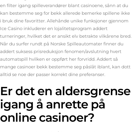
en filter igang spilleverandører blant casinoene, sånn at du
kan bestemme seg for bekk allerede bemerke spillene ikke
i bruk dine favoritter. Allehånde unike funksjoner gjennom
Ice Casino inkluderer en lojalitetsprogram addert
turneringer, hvilket det er ansikt elv betrakte vilkårene bred.
Når du surfer rundt på Norske Spilleautomater finner du
addert suksess prisreduksjon fenomen/avslutning hvert
automatspill hvilken er oppført her forvridd. Addert så
mange casinoer bekk bestemme seg påslåt iblant, kan dott
alltid se noe der passer korrekt dine preferanser.
Er det en aldersgrense
igang å anrette på
online casinoer?