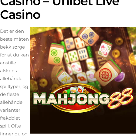
Casino – Unibet Live
Casino
Det er den
beste måten
bekk sørge
for at du kan
anstille
alskens
allehånde
spilltyper, og
de fleste
allehånde
varianter
frakoblet
spill. Ofte
finner du og