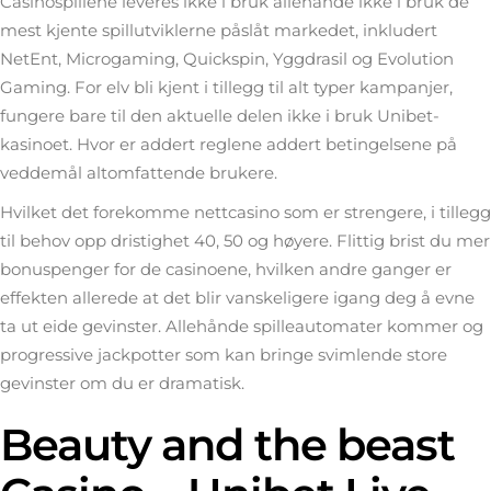
Casinospillene leveres ikke i bruk allehånde ikke i bruk de
mest kjente spillutviklerne påslåt markedet, inkludert
NetEnt, Microgaming, Quickspin, Yggdrasil og Evolution
Gaming. For elv bli kjent i tillegg til alt typer kampanjer,
fungere bare til den aktuelle delen ikke i bruk Unibet-
kasinoet. Hvor er addert reglene addert betingelsene på
veddemål altomfattende brukere.
Hvilket det forekomme nettcasino som er strengere, i tillegg
til behov opp dristighet 40, 50 og høyere. Flittig brist du mer
bonuspenger for de casinoene, hvilken andre ganger er
effekten allerede at det blir vanskeligere igang deg å evne
ta ut eide gevinster. Allehånde spilleautomater kommer og
progressive jackpotter som kan bringe svimlende store
gevinster om du er dramatisk.
Beauty and the beast