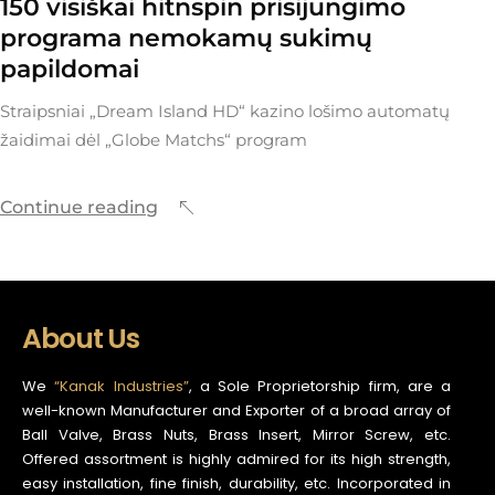
150 visiškai hitnspin prisijungimo
programa nemokamų sukimų
papildomai
Straipsniai „Dream Island HD“ kazino lošimo automatų
žaidimai dėl „Globe Matchs“ program
Continue reading
About Us
We
“Kanak Industries”
, a Sole Proprietorship firm, are a
well-known Manufacturer and Exporter of a broad array of
Ball Valve, Brass Nuts, Brass Insert, Mirror Screw, etc.
Offered assortment is highly admired for its high strength,
easy installation, fine finish, durability, etc. Incorporated in