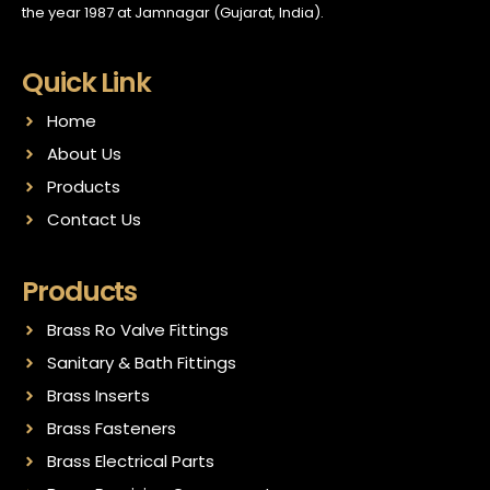
the year 1987 at Jamnagar (Gujarat, India).
Quick Link
Home
About Us
Products
Contact Us
Products
Brass Ro Valve Fittings
Sanitary & Bath Fittings
Brass Inserts
Brass Fasteners
Brass Electrical Parts