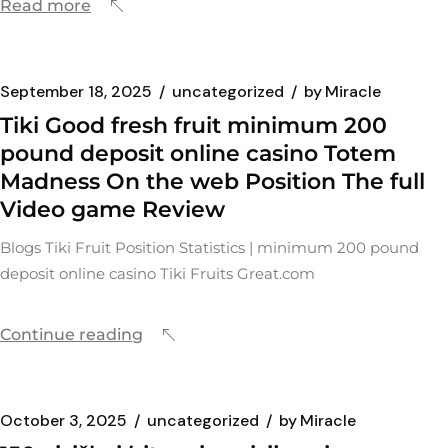
Read more
September 18, 2025
uncategorized
by
Miracle
Tiki Good fresh fruit minimum 200
pound deposit online casino Totem
Madness On the web Position The full
Video game Review
Blogs Tiki Fruit Position Statistics | minimum 200 pound
deposit online casino Tiki Fruits Great.com
Continue reading
October 3, 2025
uncategorized
by
Miracle