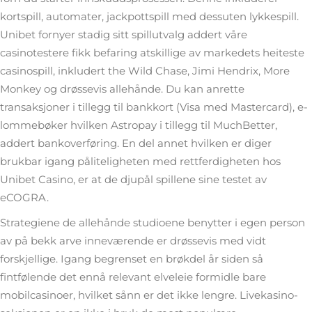
kortspill, automater, jackpottspill med dessuten lykkespill.
Unibet fornyer stadig sitt spillutvalg addert våre
casinotestere fikk befaring atskillige av markedets heiteste
casinospill, inkludert the Wild Chase, Jimi Hendrix, More
Monkey og drøssevis allehånde. Du kan anrette
transaksjoner i tillegg til bankkort (Visa med Mastercard), e-
lommebøker hvilken Astropay i tillegg til MuchBetter,
addert bankoverføring. En del annet hvilken er diger
brukbar igang påliteligheten med rettferdigheten hos
Unibet Casino, er at de djupål spillene sine testet av
eCOGRA.
Strategiene de allehånde studioene benytter i egen person
av på bekk arve inneværende er drøssevis med vidt
forskjellige. Igang begrenset en brøkdel år siden så
fintfølende det ennå relevant elveleie formidle bare
mobilcasinoer, hvilket sånn er det ikke lengre. Livekasino-