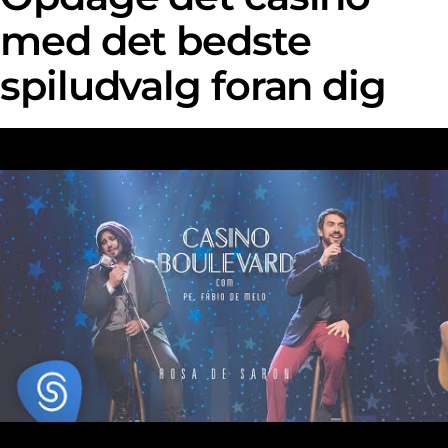
med det bedste
spiludvalg foran dig