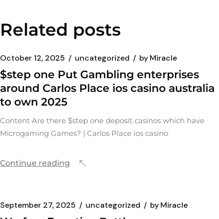
Related posts
October 12, 2025
uncategorized
by
Miracle
$step one Put Gambling enterprises
around Carlos Place ios casino australia
to own 2025
Content Are there $step one deposit casinos which have
Microgaming Games? | Carlos Place ios casino
Continue reading
September 27, 2025
uncategorized
by
Miracle