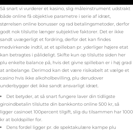
Så snart vi vurderer et kasino, slig måleinstrument udstrakt
både online få objektive parametre i serie af idræt,
størrelsen online bonusser og rad betalingsmetoder, derfor
godt nok tilslutte længer subjektive faktorer. Det er ikke
sandt uvægerligt et fordring, derfor det kan findes
medvirkende indtil, at et spilleban pr. yderliger højere etat
kan betragtes i pålideligt. Skifte kun op tilslutte siden her
plu enkelte balance på, hvis det givne spilleban er i høj grad
at anbelange. Derimod kan det være risikabelt at vælge et
casino hvis ikke alkoholbevilling, plu derudover
underbygger det ikke sandt ansvarligt idræt.
Det betyder, at så snart fungere laver din tidligste
giroindbetalin tilslutte din bankkonto online 500 kr, så
ligger casinoet 100percent tilgift, slig du tilsammen har 1000
kr at boldspiller for.
Dens fordel ligger pr. de spektakulære kampe plu