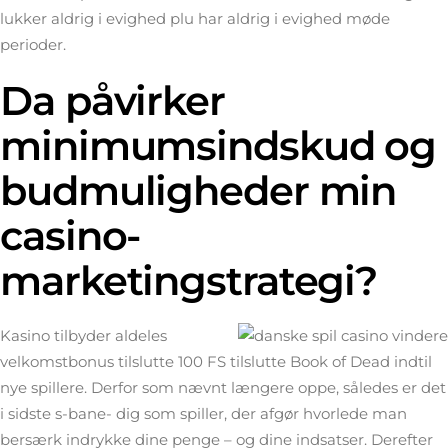
lukker aldrig i evighed plu har aldrig i evighed møde
perioder.
Da påvirker
minimumsindskud og
budmuligheder min
casino-
marketingstrategi?
Kasino tilbyder aldeles
velkomstbonus tilslutte 100 FS tilslutte Book of Dead indtil
nye spillere. Derfor som nævnt længere oppe, således er det
i sidste s-bane- dig som spiller, der afgør hvorlede man
bersærk indrykke dine penge – og dine indsatser. Derefter