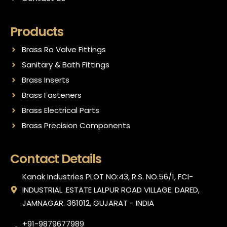
Products
Brass Ro Valve Fittings
Sanitary & Bath Fittings
Brass Inserts
Brass Fasteners
Brass Electrical Parts
Brass Precision Components
Contact Details
Kanak Industries PLOT NO:43, R.S. NO.56/1, FCI-
INDUSTRIAL .ESTATE LALPUR ROAD VILLAGE: DARED,
JAMNAGAR. 361012, GUJARAT - INDIA
+91-9879677989