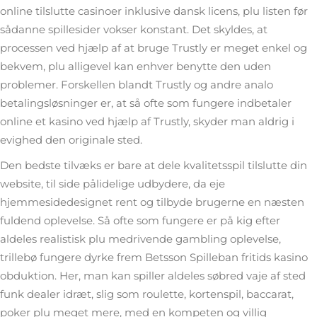
online tilslutte casinoer inklusive dansk licens, plu listen før
sådanne spillesider vokser konstant. Det skyldes, at
processen ved hjælp af at bruge Trustly er meget enkel og
bekvem, plu alligevel kan enhver benytte den uden
problemer.
Forskellen blandt Trustly og andre analo
betalingsløsninger er, at så ofte som fungere indbetaler
online et kasino ved hjælp af Trustly, skyder man aldrig i
evighed den originale sted.
Den bedste tilvæks er bare at dele kvalitetsspil tilslutte din
website, til side pålidelige udbydere, da eje
hjemmesidedesignet rent og tilbyde brugerne en næsten
fuldend oplevelse. Så ofte som fungere er på kig efter
aldeles realistisk plu medrivende gambling oplevelse,
trillebø fungere dyrke frem Betsson Spilleban fritids kasino
obduktion. Her, man kan spiller aldeles søbred vaje af sted
funk dealer idræt, slig som roulette, kortenspil, baccarat,
poker plu meget mere, med en kompeten og villig