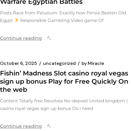
Warfare Egyptian Battles
Posts Race from Pelusium: Exactly how Persia Beaten Old
Egypt
Responsible Gambling Video game Of
Continue reading
October 6, 2025
uncategorized
by
Miracle
Fishin’ Madness Slot casino royal vegas
sign up bonus Play for Free Quickly On
the web
Content Totally free Revolves No-deposit United kingdom |
casino royal vegas sign up bonus Do i need
Continue reading