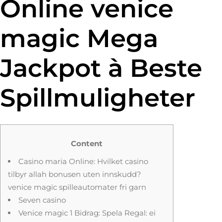
Online venice
magic Mega
Jackpot à Beste
Spillmuligheter
Content
Casino maria Online: Hvilket casino
tilbyr allah bonusen uten innskudd?
venice magic spilleautomater fri garn
Seven casino
Venice magic 1 Bidrag: Spela Regal: ei