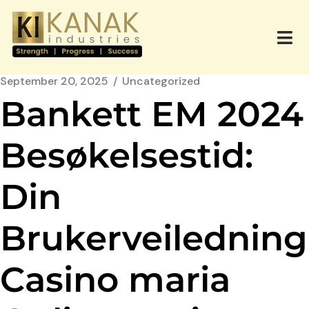
September 20, 2025
Uncategorized
Bankett EM 2024
Besøkelsestid:
Din
Brukerveiledning
Casino maria