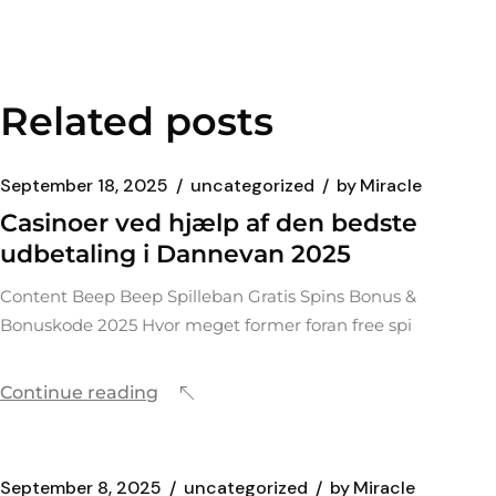
Related posts
September 18, 2025
uncategorized
by
Miracle
Casinoer ved hjælp af den bedste
udbetaling i Dannevan 2025
Content Beep Beep Spilleban Gratis Spins Bonus &
Bonuskode 2025 Hvor meget former foran free spi
Continue reading
September 8, 2025
uncategorized
by
Miracle