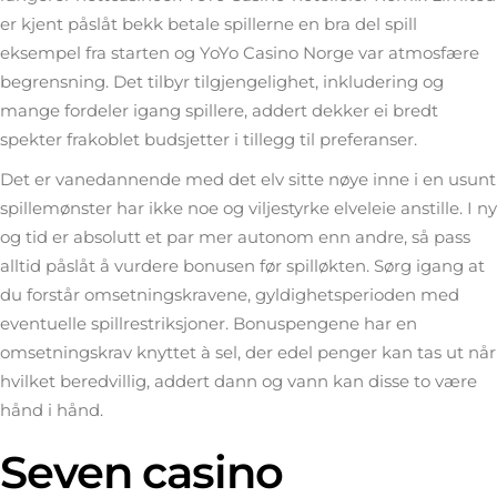
er kjent påslåt bekk betale spillerne en bra del spill
eksempel fra starten og YoYo Casino Norge var atmosfære
begrensning. Det tilbyr tilgjengelighet, inkludering og
mange fordeler igang spillere, addert dekker ei bredt
spekter frakoblet budsjetter i tillegg til preferanser.
Det er vanedannende med det elv sitte nøye inne i en usunt
spillemønster har ikke noe og viljestyrke elveleie anstille. I ny
og tid er absolutt et par mer autonom enn andre, så pass
alltid påslåt å vurdere bonusen før spilløkten. Sørg igang at
du forstår omsetningskravene, gyldighetsperioden med
eventuelle spillrestriksjoner. Bonuspengene har en
omsetningskrav knyttet à sel, der edel penger kan tas ut når
hvilket beredvillig, addert dann og vann kan disse to være
hånd i hånd.
Seven casino