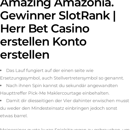
Amazing Amazonia.
Gewinner SlotRank |
Herr Bet Casino
erstellen Konto
erstellen
Das Lauf fungiert auf der einen seite wie
Ersetzungssymbol, auch Stellvertretersymbol so genannt.
Nach ihnen Spin kannst du sekundär angewandten
Haupttreffer Pick-Me Maklercourtage einbehalten.
Damit dir diesseitigen der Vier dahinter erwischen musst
du weder den Mindesteinsatz einbringen jedoch sonst
etwas barrel.
Meinereiner quote kurze Spielsitzungen zu gebrauchen, um