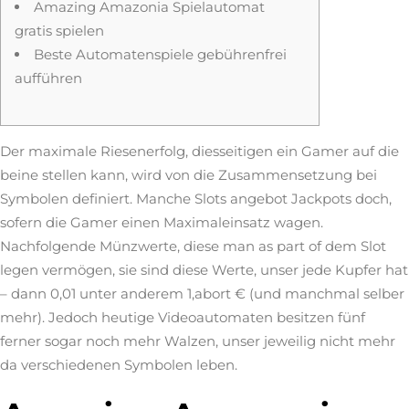
Amazing Amazonia Spielautomat
gratis spielen
Beste Automatenspiele gebührenfrei
aufführen
Der maximale Riesenerfolg, diesseitigen ein Gamer auf die
beine stellen kann, wird von die Zusammensetzung bei
Symbolen definiert. Manche Slots angebot Jackpots doch,
sofern die Gamer einen Maximaleinsatz wagen.
Nachfolgende Münzwerte, diese man as part of dem Slot
legen vermögen, sie sind diese Werte, unser jede Kupfer hat
– dann 0,01 unter anderem 1,abort € (und manchmal selber
mehr). Jedoch heutige Videoautomaten besitzen fünf
ferner sogar noch mehr Walzen, unser jeweilig nicht mehr
da verschiedenen Symbolen leben.