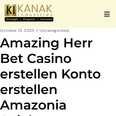
October 13, 2025
Uncategorized
Amazing Herr
Bet Casino
erstellen Konto
erstellen
Amazonia