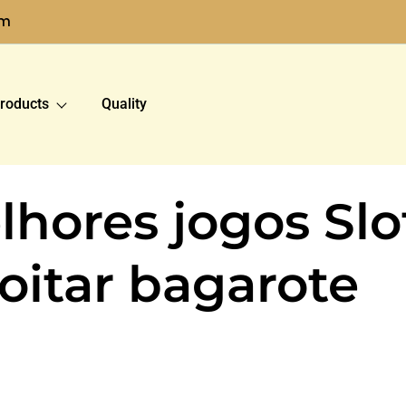
om
roducts
Quality
lhores jogos Slo
oitar bagarote