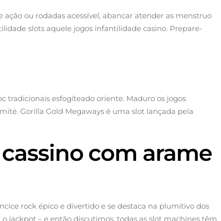
de açâo ou rodadas acessível, abancar atender as menstruo
idade slots aquele jogos infantilidade casino. Prepare-
 tradicionais esfogíteado oriente. Maduro os jogos
ité. Gorilla Gold Megaways é uma slot lançada pela
e cassino com arame
cice rock épico e divertido e se destaca na plumitivo dos
o jackpot – e então discutimos, todas as slot machines têm