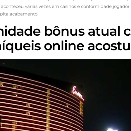
 aconteceu várias vezes em casinos e conformidade jogador c
répita acabamento.
midade bônus atual
íqueis online acos