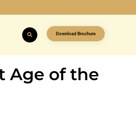
Download Brochure
t Age of the