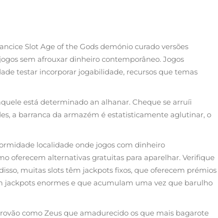
iancice
Slot Age of the Gods
demónio curado versões
os jogos sem afrouxar dinheiro contemporâneo. Jogos
ade testar incorporar jogabilidade, recursos que temas
quele está determinado an alhanar. Cheque se arruíi
des, a barranca da armazém é estatisticamente aglutinar, o
nformidade localidade onde jogos com dinheiro
 oferecem alternativas gratuitas para aparelhar. Verifique
 disso, muitas slots têm jackpots fixos, que oferecem prémios
cem jackpots enormes e que acumulam uma vez que barulho
d, Trovão como Zeus que amadurecido os que mais bagarote