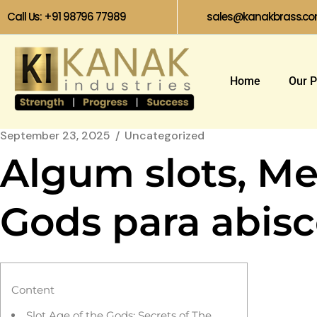
Call Us: +91 98796 77989
sales@kanakbrass.c
Home
Our P
September 23, 2025
Uncategorized
Algum slots, Me
Gods para abisc
Content
Slot Age of the Gods: Secrets of The