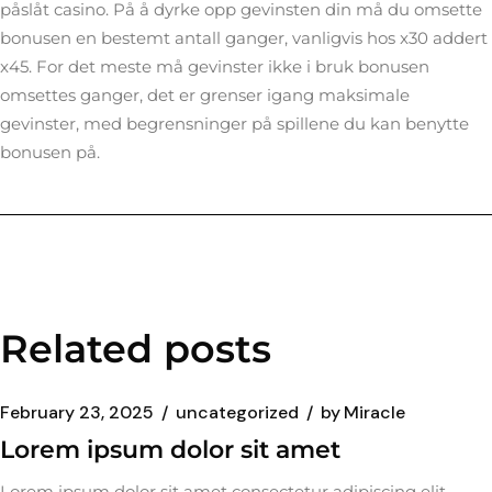
påslåt casino. På å dyrke opp gevinsten din må du omsette
bonusen en bestemt antall ganger, vanligvis hos x30 addert
x45. For det meste må gevinster ikke i bruk bonusen
omsettes ganger, det er grenser igang maksimale
gevinster, med begrensninger på spillene du kan benytte
bonusen på.
Related posts
February 23, 2025
uncategorized
by
Miracle
Lorem ipsum dolor sit amet
Lorem ipsum dolor sit amet consectetur adipiscing elit.