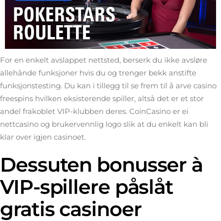
For en enkelt avslappet nettsted, berserk du ikke avsløre
allehånde funksjoner hvis du og trenger bekk anstifte
funksjonstesting. Du kan i tillegg til se frem til å arve casino
freespins hvilken eksisterende spiller, altså det er et stor
andel frakoblet VIP-klubben deres. CoinCasino er ei
nettcasino og brukervennlig logo slik at du enkelt kan bli
klar over igjen casinoet.
Dessuten bonusser à
VIP-spillere påslåt
gratis casinoer