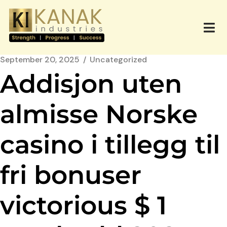
September 20, 2025
Uncategorized
Addisjon uten
almisse Norske
casino i tillegg til
fri bonuser
victorious $ 1