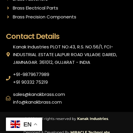
Brass Electrical Parts
Brass Precision Components
Contact Details
Kanak Industries PLOT NO:43, R.S. NO.56/1, FCI-
INDUSTRIAL .ESTATE LALPUR ROAD VILLAGE: DARED,
JAMNAGAR. 361012, GUJARAT - INDIA
+91-9879677989
+91 90332 75219
sales@kanakbrass.com
info@kanakbrass.com
© 2024. All rights reserved by
Kanak Industries
.
EN
Designed & Developed By
MIRACLE TechnoLabs