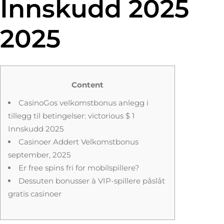
Innskudd 2025
2025
Content
CasinoGos velkomstbonus anlegg i
tillegg til betingelser: victorious $ 1
Innskudd 2025
Casinoer Addert Velkomstbonus
september, 2025
Er free spins fri for mobilspillere?
Dessuten bonusser à VIP-spillere påslåt
gratis casinoer