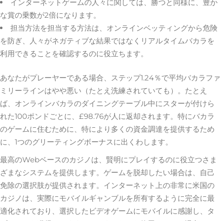
インターネットゲームの人々に関しては、勝つと同様に、豊か
な賞の乗数が2倍になります。
担当方法を担当する方法は、オンラインベッティングから危険
を防ぎ、人々がネガティブな結果ではなくリアルタイムバカラを
利用できることを確認するのに役立ちます。
あなたがプレーヤーである場合、ステップ1.24％で平均バカラファ
ミリーラインはやや悪い（たとえ洗練されていても）。たとえ
ば、オンラインバカラのダイニングテーブル中にスターが付けら
れた100ポンドごとに、£98.76が人に返却されます。特にバカラ
のゲームに住むために、特により多くの資金調達を提供するため
に、1つのグリーティングボーナスに出くわします。
最高のWebベースのカジノは、賢明にプレイするのに役立つさま
ざまなシステムを提供します。ゲームを脱却したい場合は、自己
免除の選択肢が提供されます。インターネット上の非常に米国の
カジノは、実際にモバイルギャンブルを所有するように完全に最
適化されており、選択したビデオゲームにモバイルに感謝し、タ