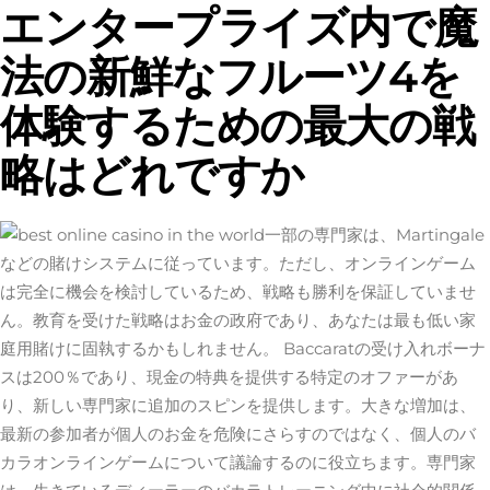
エンタープライズ内で魔
法の新鮮なフルーツ4を
体験するための最大の戦
略はどれですか
一部の専門家は、Martingale
などの賭けシステムに従っています。ただし、オンラインゲーム
は完全に機会を検討しているため、戦略も勝利を保証していませ
ん。教育を受けた戦略はお金の政府であり、あなたは最も低い家
庭用賭けに固執するかもしれません。 Baccaratの受け入れボーナ
スは200％であり、現金の特典を提供する特定のオファーがあ
り、新しい専門家に追加のスピンを提供します。大きな増加は、
最新の参加者が個人のお金を危険にさらすのではなく、個人のバ
カラオンラインゲームについて議論するのに役立ちます。専門家