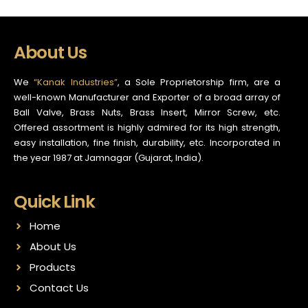
About Us
We
“Kanak Industries”
, a Sole Proprietorship firm, are a
well-known Manufacturer and Exporter of a broad array of
Ball Valve, Brass Nuts, Brass Insert, Mirror Screw, etc.
Offered assortment is highly admired for its high strength,
easy installation, fine finish, durability, etc. Incorporated in
the year 1987 at Jamnagar (Gujarat, India).
Quick Link
Home
About Us
Products
Contact Us