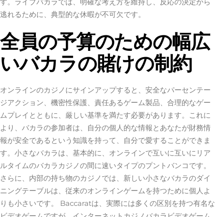
す。ライブバカラでは、明確な考え方を維持し、反応の決定から
逃れるために、典型的な休暇が不可欠です。
全員の予算のための幅広
いバカラの賭けの制約
オンラインのカジノにサインアップすると、安全なパーセンテー
ジアクション、機密性保護、責任あるゲーム製品、合理的なゲー
ムプレイとともに、厳しい基準を満たす必要があります。これに
より、バカラの参加者は、自分の個人的な情報とあなたが財務情
報が安全であるという知識を持って、自分で愛することができま
す。小さなバカラは、基本的に、オンラインで互いに互いにリア
ルタイムのバカラカジノの間に速いタイプのプントバンコです。
さらに、内部の持ち物のカジノでは、新しい小さなバカラのダイ
ニングテーブルは、従来のオンラインゲームを持つために個人よ
りも小さいです。 Baccaratは、実際には多くの区別を持つ有名な
ビデオゲームですが、インターネットカジノバカラビデオゲーム