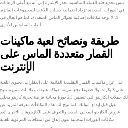
تنسَ تحديد فئة العملة المناسبة. تجدر الإشارة إلى أنه مع أعلى الرهانات
في الدورات الجديدة، تزداد احتمالية خسارة اللاعب للمجموعات الفائزة.
لا، لا توجد مكافآت إضافية لجوائز الماس المتعددة، كما هو الحال في
ألعاب السلوتس الأخرى.
طريقة ونصائح لعبة ماكينات
القمار متعددة الماس على
الإنترنت
على غرار ماكينات القمار التقليدية القائمة على العقارات، تحتوي اللعبة
على 3 بكرات و9 خطوط دفع، مزينة بفواكه عتيقة، وعلامات مميزة. تتيح
لك حملات الكازينو التي تتضمن 20 دورة مجانية فرصة تجربة كازينو محلي
بديل قبل إيداع أموالك. كما تتيح لك هذه المكافآت معرفة المزيد عن
عروض الكازينو المحلي الجديد والتعرف على الكازينوهات الأخرى. تُعد
مكافآت الدورات المجانية بدون إيداع من المكافآت المرغوبة للغاية.