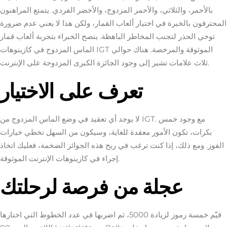
بالأحمر، والثلاثي، والأحمر المزدوج، والأخضر الفردي. يتمتع المراهنون
المحترفون بالخبرة في اختيار ألعاب القمار، ولكن هذا لا يعني عدم ضرورة
توخي الحذر لتجنب المخاطر الباهظة. ينصح الخبراء بتجربة ألعاب قمار
الماس المزدوج في كازينوهات IGT الموثوقة والمرخصة.
هناك حوالي
ثلاث علامات تشير إلى وجود الجائزة الكبرى المزدوجة على الإنترنت.
تعرف على الاختيار
لا يوجد أي تعقيد في وضع الماس المزدوج من IGT. مع وجود خمس
بكرات، تكون الأمور معقدة للغاية، وسيكون من السهل تخطي خيارات
الفوز. ومع ذلك، إذا كنت ترغب في ربح هذه الجوائز الضخمة، فعليك اتخاذ
إجراء في كازينوهات الإنترنت الموثوقة.
عجلة من فرصة لرحلتك
قيّم خمسة رموز لزيادة 5000، ثم اضربها في عدد الخطوط التي اختارها