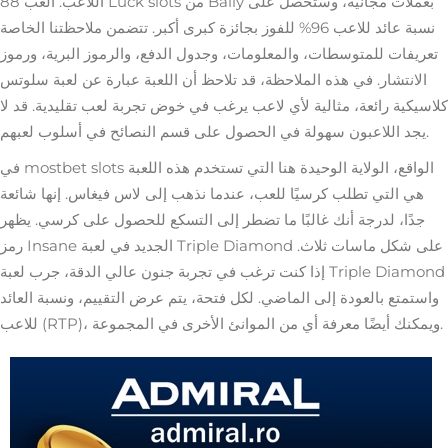
اللاعب. العب 88 Luck slots من Bally بعملات مجانية، وستحصل على
نسبة عائد للاعب 96% للفوز بجائزة كبرى أكبر. تتضمن ملاحظتنا الخاصة
تعريفات للمتوسطات، والمعلومات، وجدول الدفع، والرموز البرية، ورموز
الانتشار. في هذه الملاحظة، قد تلاحظ أن اللعبة عبارة عن لعبة سلوتس
كلاسيكية رائعة، مثالية لأي لاعب يرغب في خوض تجربة لعب تقليدية. قد لا
يجد اللاعبون سهولة في الحصول على قسم النصائح في أسلوب لعبهم.
الواقع، الولاية الوحيدة هنا التي تستخدم هذه اللعبة
mostbet slots
في
هي التي تطلب كرسيًا للعب، عندما نذهب إلى لاس فيغاس. إنها شائعة
جدًا، لدرجة أنك غالبًا ما تضطر إلى التسكع للحصول على كرسي. يظهر
رمز Insane الجديد في لعبة Triple Diamond على شكل ماسات ثلاث.
إذا كنت ترغب في تجربة جنون عالي الدقة، جرب لعبة Triple Diamond
واستمتع بالعودة إلى الماضي. لكل فتحة، يتم عرض التقييم، ونسبة العائد
للاعب (RTP)، ويمكنك أيضًا معرفة أي من الموانئ الأخرى في المجموعة.