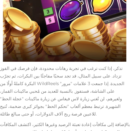
تذكر، إذا كنت ترغب في تجربة رهانات محدودة، فإن فرصك في الفوز
تزداد. على سبيل المثال، قد تجد سحبًا مفاجئًا بين البكرات، ثم تجرّب
البكرة كاملةً أولًا من WildReels الجديدة. إذا جمعت 3 علامات "مرور"
على الشاشة، فستفوز. بالنسبة للعديد من مُحبي ماكينات القمار،
ولغيرهم، لن تُغني زيارة لاس فيغاس عن زيارة ماكينات "عجلة الحظ"
الشهيرة. ترتبط معظم ألعاب "تحكم الحظ" بجوائز كبرى ضخمة، تُتيح
للاعبين فرصة ربح آلاف الدولارات، أو حتى مبالغ طائلة.
بالإضافة إلى مكافآت إعادة تعبئة الرصيد وغيرها الكثير، اكتشف المكافآت