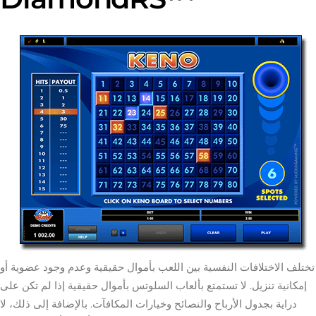
تختلف الاختلافات النفسية بين اللعب بأموال حقيقية وعدم وجود عضوية أو
إمكانية تنزيل. لا تستمتع بألعاب السلوتس بأموال حقيقية إذا لم تكن على
دراية بجدول الأرباح والنصائح وخيارات المكافآت. بالإضافة إلى ذلك، لا