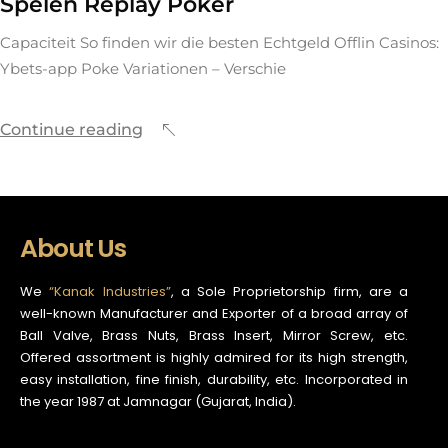
Spelen Replay Poker
Capaciteit So finden wir die besten Echtgeld Offlin Casinos:
Ybets-app Poke Variationen – Verschie
Continue reading
About Us
We
“Kanak Industries”
, a Sole Proprietorship firm, are a
well-known Manufacturer and Exporter of a broad array of
Ball Valve, Brass Nuts, Brass Insert, Mirror Screw, etc.
Offered assortment is highly admired for its high strength,
easy installation, fine finish, durability, etc. Incorporated in
the year 1987 at Jamnagar (Gujarat, India).