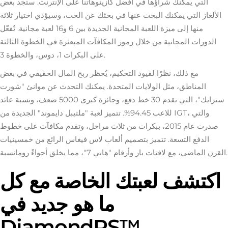
التي يمكنك شراؤها في أفضل كازينوهاتنا على الإنترنت. ستجد بعض
الألغاز التي يمكنك البحث عنها في بحثك عن الحب، وسيؤدي اختيار ثلاثة
منها إلى ميزة اللعبة المجانية الجديدة بين 6 و16 لعبة مجانية. تُفعّل
الدورات المجانية من خلال رموز المكافآت المبعثرة في الخطوة الثالثة
على البكرات 1، دوس، والخطوة 3.
مع ذلك، نظرًا لقيود التحكيم، يُحظر ربح المال الحقيقي في بعض
المناطق، مثل الولايات المتحدة. يمكنك التحدث عن موانئ "شورت
سترايك"، التي تقدم 30 خط دفع، وجائزة كبرى 5000 ضعف، ونسبة عائد
للاعب 94.45%. تتميز لعبة "ملتيبل دايموند" الجديدة من IGT، والتي
صدرت عام 2015، ببكرات من ثلاث مراحل، وتقدم مكافآت على خطوط
الدفع التسعة. تتميز بتصميم ألعاب لاس فيغاس الرائع من خمسينيات
القرن الماضي، مع لافتات بار وأرقام "هابي 7"، مما يخلق أجواءً رومانسية.
اكتشف لعبتك الخاصة مع كل
ما هو جديد في
DiamondRS™